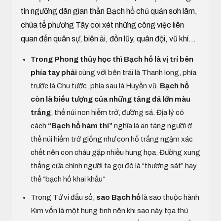
tín ngưỡng dân gian thần Bạch hổ chủ quản sơn lâm,
chúa tể phương Tây coi xét những công việc liên
quan đến quân sự, biên ải, đồn lũy, quân đội, vũ khí...
Trong Phong thủy học thì Bạch hổ là vị trí bên
phía tay phải
cùng với bên trái là Thanh long, phía
trước là Chu tước, phía sau là Huyền vũ.
Bạch hổ
còn là biểu tượng của những tảng đá lớn màu
trắng
, thế núi non hiểm trở, đường sá. Địa lý có
cách
“Bạch hổ hàm thi”
nghĩa là an táng người ở
thế núi hiểm trở giống như con hổ trắng ngậm xác
chết nên con cháu gặp nhiều hung họa. Đường xung
thẳng cửa chính người ta gọi đó là “thương sát” hay
thế “bạch hổ khai khẩu”
Trong Tử vi đẩu số,
sao Bạch hổ
là sao thuộc hành
Kim vốn là một hung tinh nên khi sao này tọa thủ