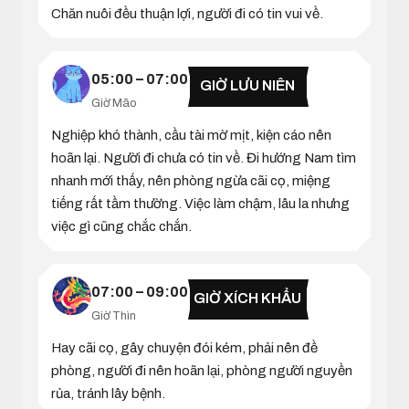
Chăn nuôi đều thuận lợi, người đi có tin vui về.
05:00 – 07:00
GIỜ LƯU NIÊN
Giờ Mão
Nghiệp khó thành, cầu tài mờ mịt, kiện cáo nên
hoãn lại. Người đi chưa có tin về. Đi hướng Nam tìm
nhanh mới thấy, nên phòng ngừa cãi cọ, miệng
tiếng rất tầm thường. Việc làm chậm, lâu la nhưng
việc gì cũng chắc chắn.
07:00 – 09:00
GIỜ XÍCH KHẨU
Giờ Thìn
Hay cãi cọ, gây chuyện đói kém, phải nên đề
phòng, người đi nên hoãn lại, phòng người nguyền
rủa, tránh lây bệnh.