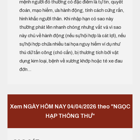
mệnh người đó thường có đặc điểm là tự tin, quyết
đoán, mạo hiểm, ưa hành động, tính cách cứng rắn,
hình khắc người thân. Khi nhập hạn có sao này
thường phát lên nhanh chóng nhưng vất vả vì sao
này chủ về hành động (nếu sự hội hợp là cát lợi), nếu
sự hội hợp chứa nhiều tai họa nguy hiểm ví dụ như
thú dữ tấn công (chó cắn), bị thương tích bởi vật
dụng kim loại, bệnh về xương khớp hoặc té xe đau
đớn...
Xem NGÀY HÔM NAY 04/04/2026 theo "NGỌC
HẠP THÔNG THƯ"