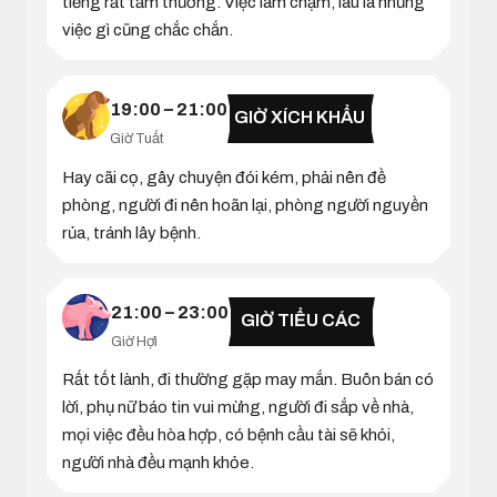
tiếng rất tầm thường. Việc làm chậm, lâu la nhưng
việc gì cũng chắc chắn.
19:00 – 21:00
GIỜ XÍCH KHẨU
Giờ Tuất
Hay cãi cọ, gây chuyện đói kém, phải nên đề
phòng, người đi nên hoãn lại, phòng người nguyền
rủa, tránh lây bệnh.
21:00 – 23:00
GIỜ TIỂU CÁC
Giờ Hợi
Rất tốt lành, đi thường gặp may mắn. Buôn bán có
lời, phụ nữ báo tin vui mừng, người đi sắp về nhà,
mọi việc đều hòa hợp, có bệnh cầu tài sẽ khỏi,
người nhà đều mạnh khỏe.