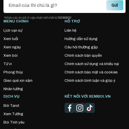
Gửi
*Nhận các tin tức & cập nhật mới nhất từ
XEMBOI
MENU CHÍNH
HỖ TRỢ
Lịch vạn sự
Liên hệ
Xem tuổi
Hướng dẫn sử dụng
Xem ngày
Câu hỏi thường gặp
Xem bói
Chính sách bản quyền
Tử vi
Chính sách sử dụng và khiếu nại
Phong thủy
Chính sách bảo mật và cookies
Gieo quẻ xin xăm
Chính sách bình luận và góp ý
Nhân tướng
DỊCH VỤ
KẾT NỐI VỚI XEMBOI.VN
Bói Tarot
Xem Tướng
Bói Tình yêu