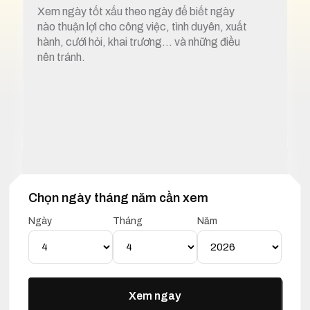
Xem ngày tốt xấu theo ngày để biết ngày
nào thuận lợi cho công việc, tình duyên, xuất
hành, cưới hỏi, khai trương… và những điều
nên tránh.
Chọn ngày tháng năm cần xem
1. Xem ngày tốt xấu 4 tháng 4 năm 2026
Ngày
Tháng
Năm
Lịch Vạn Niên 04 Tháng 04
Năm 2026
Xem ngay