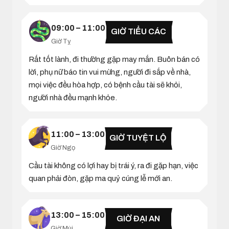
09:00 – 11:00
GIỜ TIỂU CÁC
Giờ Tỵ
Rất tốt lành, đi thường gặp may mắn. Buôn bán có
lời, phụ nữ báo tin vui mừng, người đi sắp về nhà,
mọi việc đều hòa hợp, có bệnh cầu tài sẽ khỏi,
người nhà đều mạnh khỏe.
11:00 – 13:00
GIỜ TUYỆT LỘ
Giờ Ngọ
Cầu tài không có lợi hay bị trái ý, ra đi gặp hạn, việc
quan phải đòn, gặp ma quỷ cúng lễ mới an.
13:00 – 15:00
GIỜ ĐẠI AN
Giờ Mùi