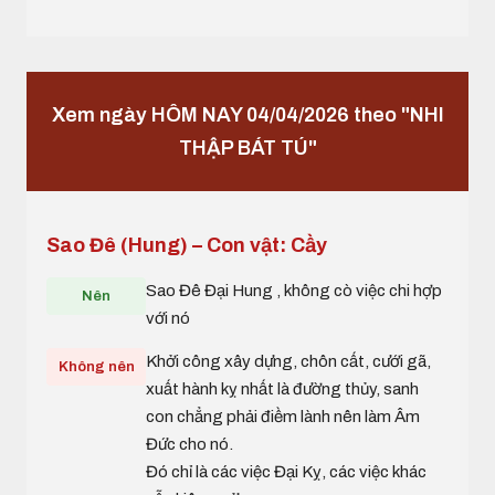
Xem ngày HÔM NAY 04/04/2026 theo "NHI
THẬP BÁT TÚ"
Sao Đê (Hung) – Con vật: Cầy
Sao Đê Đại Hung , không cò việc chi hợp
Nên
với nó
Khởi công xây dựng, chôn cất, cưới gã,
Không nên
xuất hành kỵ nhất là đường thủy, sanh
con chẳng phải điềm lành nên làm Âm
Đức cho nó.
Đó chỉ là các việc Đại Kỵ, các việc khác