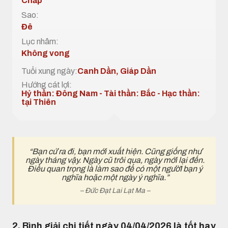
Chấp
Sao:
Đê
Lục nhâm:
Không vong
Tuổi xung ngày:
Canh Dần, Giáp Dần
Hướng cát lợi:
Hỷ thần: Đông Nam - Tài thần: Bắc - Hạc thần:
tại Thiên
“Bạn cứ ra đi, bạn mới xuất hiện. Cũng giống như
ngày tháng vậy. Ngày cũ trôi qua, ngày mới lại đến.
Điều quan trọng là làm sao để có một ngườI bạn ý
nghĩa hoặc một ngày ý nghĩa.”
– Đức Đạt Lai Lạt Ma –
2. Bình giải chi tiết ngày 04/04/2026 là tốt hay