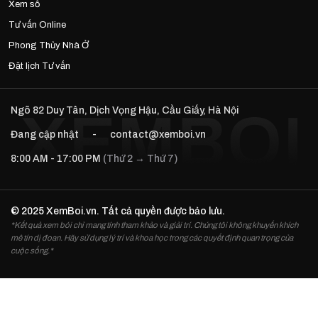
Xem số
Tư vấn Online
Phong Thủy Nhà Ở
Đặt lịch Tư vấn
Ngõ 82 Duy Tân, Dịch Vọng Hậu, Cầu Giấy, Hà Nội
Đang cập nhật
-
contact@xemboi.vn
8:00 AM - 17:00 PM
(Thứ 2 → Thứ 7)
© 2025 XemBoi.vn. Tất cả quyền được bảo lưu.
*Kết quả xem bói chỉ mang tính tham khảo và giải trí. Chúng tôi không khuyến khích
mê tín dị đoan. Hãy sử dụng lý trí và khoa học trong các quyết định quan trọng của
cuộc sống.*