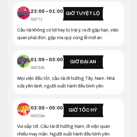
23:00 – 01:00
GIỜ TUYỆT LỘ
Giờ Tý
Cầu tài không có lợi hay bị trái ý, ra đi gặp hạn, việc
quan phải đòn, gặp ma quỷ cúng lễ mới an.
01:00 – 03:00
GIỜ ĐẠI AN
Giờ Sửu
Mọi việc đều tốt, cầu tài đi hướng Tây, Nam. Nhà
cửa yên lành, người xuất hành đều bình yên.
03:00 – 05:00
GIỜ TỐC HỶ
Giờ Dần
Vui sắp tới. Cầu tài đi hướng Nam, đi việc quan
nhiều may mắn. Người xuất hành đều bình yên.