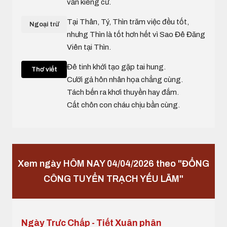
vẫn kiêng cử.
Tại Thân, Tý, Thìn trăm việc đều tốt,
Ngoại trừ
nhưng Thìn là tốt hơn hết vì Sao Đê Đăng
Viên tại Thìn.
Đê tinh khởi tạo gặp tai hung.
Thơ viết
Cưới gả hôn nhân họa chẳng cùng.
Tách bến ra khơi thuyền hay đắm.
Cất chôn con cháu chịu bần cùng.
Xem ngày HÔM NAY 04/04/2026 theo "ĐỔNG
CÔNG TUYỂN TRẠCH YẾU LÃM"
Ngày Trưc Chấp - Tiết Xuân phân