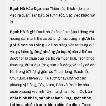
Bạch Hổ Hắc Đạo
: sao Thiên sát, thích hợp cho
việc ra quân, săn bắt, tế tự thì tốt. Các việc khác bất
lợi.
Bạch hổ là gì?
Bạch hổ là tên của mộ loài động vật
hoang dã, mãnh thú có bộ lông màu trắng,
người ta
gọi là con hổ trắng
. Loài hổ trắng vốn rất hung dữ
và quý hiếm (
giống như ngựa bạch
) nên vì thế nó
được tôn là chúa của loài hổ và muôn loài. Trong học
thuật người ta lấy tượng của loài động vật này để đặt
tên trong tứ tượng gồm có Thanh long, Bạch hổ,
Chu tước, Huyền vũ. Tứ tượng này ứng với các
phương vị Đông, Tây, Nam, Bắc và Bạch hổ chủ
quản phương vị chính Tây, mang hành Kim. Có
bản
chất hình khắc, sát phạt lạnh lùng, giết chóc,
tai họa, chiến tranh, binh biến, ôn dịch
. Trong