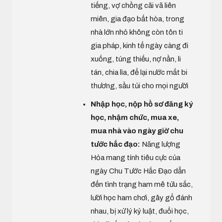
tiếng, vợ chồng cãi vã liên
miên, gia đạo bất hòa, trong
nhà lớn nhỏ không còn tôn ti
gia pháp, kinh tế ngày càng đi
xuống, túng thiếu, nợ nần, li
tán, chia lìa, để lại nước mắt bi
thương, sầu tủi cho mọi người
Nhập học, nộp hồ sơ đăng ký
học, nhậm chức, mua xe,
mua nhà vào ngày giờ chu
tước hắc đạo:
Năng lượng
Hỏa mang tính tiêu cực của
ngày Chu Tước Hắc Đạo dẫn
đến tình trạng ham mê tửu sắc,
lười học ham chơi, gây gổ đánh
nhau, bị xử lý kỷ luật, đuổi học,