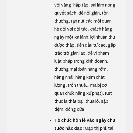
vội vàng, hấp tấp, sai lầm nóng
quyết sách, dễ nổi giận, tổn
thương, rạn nứt các mối quan
hệ đối với đối tác, khách hàng
ngày một xa lánh, lợi nhuận thu
được thấp, tiền đầu tư cao, gặp
trắc trở gian lao, dễ vi phạm
luật pháp trong kinh doanh,
thương mại (bán hàng rởm,
hàng nhái, hàng kém chất
lượng, trốn thuế... mà bị cơ
quan chức năng xử phạt). Kết
thúc là thất bại, thua lỗ, sập
tiệm, đóng cửa
Tổ chức hôn lễ vào ngày chu
tước hắc đạo:
Gặp thị phi, tai