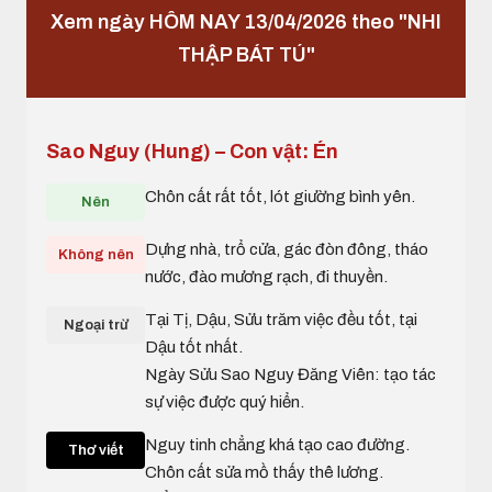
Xem ngày HÔM NAY 13/04/2026 theo "NHI
THẬP BÁT TÚ"
Sao Nguy (Hung) – Con vật: Én
Chôn cất rất tốt, lót giường bình yên.
Nên
Dựng nhà, trổ cửa, gác đòn đông, tháo
Không nên
nước, đào mương rạch, đi thuyền.
Tại Tị, Dậu, Sửu trăm việc đều tốt, tại
Ngoại trừ
Dậu tốt nhất.
Ngày Sửu Sao Nguy Đăng Viên: tạo tác
sự việc được quý hiển.
Nguy tinh chẳng khá tạo cao đường.
Thơ viết
Chôn cất sửa mồ thấy thê lương.