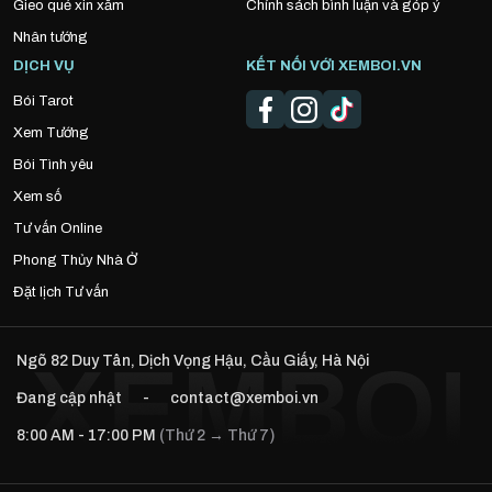
Gieo quẻ xin xăm
Chính sách bình luận và góp ý
Nhân tướng
DỊCH VỤ
KẾT NỐI VỚI XEMBOI.VN
Bói Tarot
Xem Tướng
Bói Tình yêu
Xem số
Tư vấn Online
Phong Thủy Nhà Ở
Đặt lịch Tư vấn
Ngõ 82 Duy Tân, Dịch Vọng Hậu, Cầu Giấy, Hà Nội
Đang cập nhật
-
contact@xemboi.vn
8:00 AM - 17:00 PM
(Thứ 2 → Thứ 7)