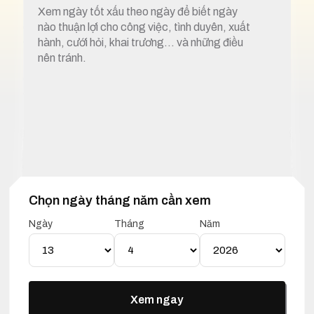
Xem ngày tốt xấu theo ngày để biết ngày
nào thuận lợi cho công việc, tình duyên, xuất
hành, cưới hỏi, khai trương… và những điều
nên tránh.
Chọn ngày tháng năm cần xem
1. Xem ngày tốt xấu 13 tháng 4 năm 2026
Ngày
Tháng
Năm
Lịch Vạn Niên 13 Tháng 04
Năm 2026
Xem ngay