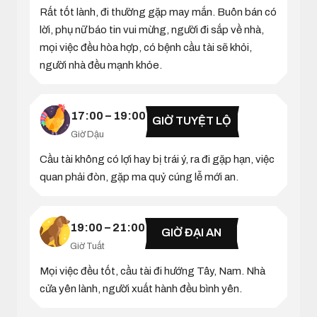
Rất tốt lành, đi thường gặp may mắn. Buôn bán có
lời, phụ nữ báo tin vui mừng, người đi sắp về nhà,
mọi việc đều hòa hợp, có bệnh cầu tài sẽ khỏi,
người nhà đều mạnh khỏe.
17:00 – 19:00
GIỜ TUYỆT LỘ
Giờ Dậu
Cầu tài không có lợi hay bị trái ý, ra đi gặp hạn, việc
quan phải đòn, gặp ma quỷ cúng lễ mới an.
19:00 – 21:00
GIỜ ĐẠI AN
Giờ Tuất
Mọi việc đều tốt, cầu tài đi hướng Tây, Nam. Nhà
cửa yên lành, người xuất hành đều bình yên.