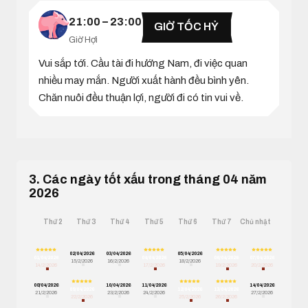
21:00 – 23:00
GIỜ TỐC HỶ
Giờ Hợi
Vui sắp tới. Cầu tài đi hướng Nam, đi việc quan
nhiều may mắn. Người xuất hành đều bình yên.
Chăn nuôi đều thuận lợi, người đi có tin vui về.
3. Các ngày tốt xấu trong tháng 04 năm
2026
Thứ 2
Thứ 3
Thứ 4
Thứ 5
Thứ 6
Thứ 7
Chủ nhật
02/04/2026
03/04/2026
05/04/2026
01/04/2026
04/04/2026
06/04/2026
07/04/2026
15/2/2026
16/2/2026
18/2/2026
14/2/2026
17/2/2026
19/2/2026
20/2/2026
08/04/2026
10/04/2026
11/04/2026
14/04/2026
09/04/2026
12/04/2026
13/04/2026
21/2/2026
23/2/2026
24/2/2026
27/2/2026
22/2/2026
25/2/2026
26/2/2026