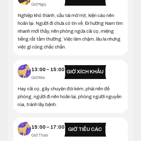
Giờ Ngọ
Nghiệp khó thành, cầu tài mờ mịt, kiện cáo nên
hoãn lại. Người đi chưa có tin về. Đi hướng Nam tìm
nhanh mới thấy, nên phòng ngừa cãi cọ, miệng
tiếng rất tầm thường. Việc làm chậm, lâu la nhưng
việc gì cũng chắc chắn.
13:00 – 15:00
GIỜ XÍCH KHẨU
Giờ Mùi
Hay cãi cọ, gây chuyện đói kém, phải nên đề
phòng, người đi nên hoãn lại, phòng người nguyền
rủa, tránh lây bệnh.
15:00 – 17:00
GIỜ TIỂU CÁC
Giờ Thân