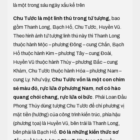
là một trong sáu ngày xấu kể trên
Chu Tước là một linh thú trong tứ tượng,
bao
gồm Thanh Long, Bạch Hổ, Chu Tước, Huyền Vũ.
Theo hình ảnh tứ tượng linh thú này thì Thanh Long
thuộc hành Mộc – phương Đông – cung Chấn, Bạch
Hổ thuộc hành Kim – phương Tây – cung Đoài,
Huyền Vũ thuộc hành Thủy – phương Bắc – cung
Khảm, Chu Tước thuộc hành Hỏa – phương Nam –
cung Ly. Như vậy,
Chu Tước vốn là một con chim
sẻ màu đỏ, rực lửa ở phương Nam
,
nơi có hào
quang chói chang, rực lửa oi bức
. Phái Loan Đầu
Phong Thủy dùng tượng Chu Tước để chỉ phương vị
mặt tiền (hướng) của công trình kiến trúc, phía hậu
(phương tọa) là Huyền Vũ, bên trái là Thanh Long,
bên phải là Bạch Hổ.
Đó là những kiến thức sơ