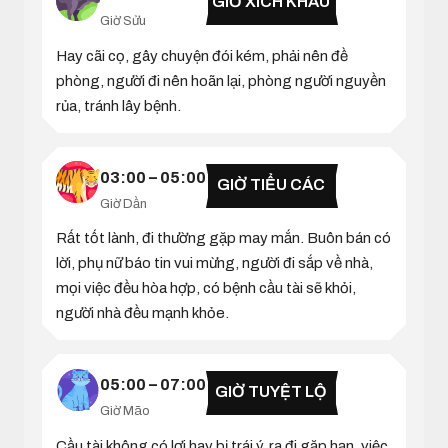
GIỜ XÍCH KHẨU
Giờ Sửu
Hay cãi cọ, gây chuyện đói kém, phải nên đề
phòng, người đi nên hoãn lại, phòng người nguyền
rủa, tránh lây bệnh.
03:00 – 05:00
GIỜ TIỂU CÁC
Giờ Dần
Rất tốt lành, đi thường gặp may mắn. Buôn bán có
lời, phụ nữ báo tin vui mừng, người đi sắp về nhà,
mọi việc đều hòa hợp, có bệnh cầu tài sẽ khỏi,
người nhà đều mạnh khỏe.
05:00 – 07:00
GIỜ TUYỆT LỘ
Giờ Mão
Cầu tài không có lợi hay bị trái ý, ra đi gặp hạn, việc