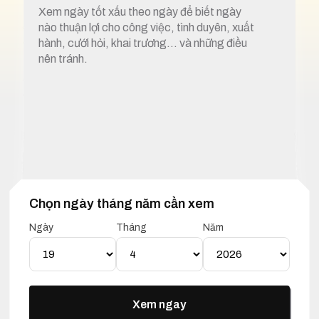
Xem ngày tốt xấu theo ngày để biết ngày
nào thuận lợi cho công việc, tình duyên, xuất
hành, cưới hỏi, khai trương… và những điều
nên tránh.
Chọn ngày tháng năm cần xem
1. Xem ngày tốt xấu 19 tháng 4 năm 2026
Ngày
Tháng
Năm
Lịch Vạn Niên 19 Tháng 04
Năm 2026
Xem ngay