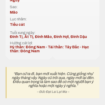
Nguy
Sao:
Mão
Lục nhâm:
Tiểu cát
Tuổi xung ngày:
Đinh Tị, Ất Tị, Đinh Mão, Đinh Hợi, Đinh Dậu
Hướng cát lợi:
Hỷ thần: Đông Nam - Tài thần: Tây Bắc - Hạc
thần: Đông Nam
“Bạn cứ ra đi, bạn mới xuất hiện. Cũng giống như
ngày tháng vậy. Ngày cũ trôi qua, ngày mới lại đến.
Điều quan trọng là làm sao để có một ngườI bạn ý
nghĩa hoặc một ngày ý nghĩa.”
– Đức Đạt Lai Lạt Ma –