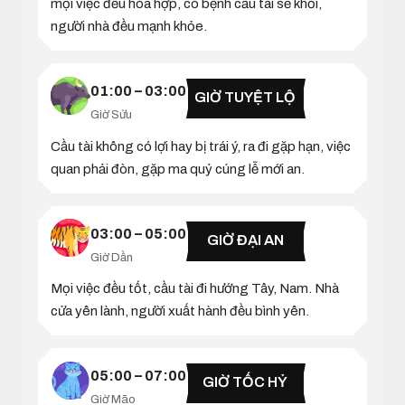
mọi việc đều hòa hợp, có bệnh cầu tài sẽ khỏi,
người nhà đều mạnh khỏe.
01:00 – 03:00
GIỜ TUYỆT LỘ
Giờ Sửu
Cầu tài không có lợi hay bị trái ý, ra đi gặp hạn, việc
quan phải đòn, gặp ma quỷ cúng lễ mới an.
03:00 – 05:00
GIỜ ĐẠI AN
Giờ Dần
Mọi việc đều tốt, cầu tài đi hướng Tây, Nam. Nhà
cửa yên lành, người xuất hành đều bình yên.
05:00 – 07:00
GIỜ TỐC HỶ
Giờ Mão