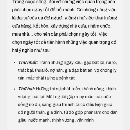
Trong cuộc sống, đối với những việc quan trọng nên
phải chọn ngày tốt để tiến hành. Có những công việc
là đại sự của cả đời người, giống như việc khai trương
cửa hàng, kết hôn, xây dựng nhà cửa, nhậm chức,
mua nhà... cho nên cần phải chọn ngày tốt. Việc
chọn ngày tốt để tiến hành những việc quan trọng có
hai ý nghĩa như sau
Thứ nhất:
Tránh những ngày xấu, gặp bất lợi, rủi ro,
thất bại, thua lỗ, nợ nần, gia đạo bất an, vợ chồng ly
tán, mắc phải tai họa bệnh tật
Thứ hai:
Hướng tới sự phát triển, thành công, thịnh
vượng, cát lợi. Một người gặp may mắn, có cuộc
sống no đủ, sang giàu thì anh ta có điều kiện giúp
đỡ người thân, gia đình, từ đó góp phần làm cho dân
giàu, nước mạnh, thịnh vượng, văn minh