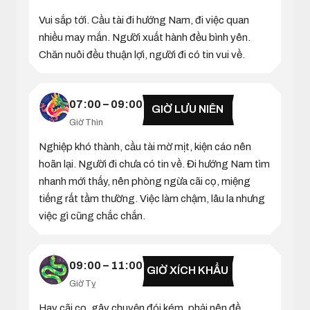
Vui sắp tới. Cầu tài đi hướng Nam, đi việc quan
nhiều may mắn. Người xuất hành đều bình yên.
Chăn nuôi đều thuận lợi, người đi có tin vui về.
07:00 – 09:00
GIỜ LƯU NIÊN
Giờ Thìn
Nghiệp khó thành, cầu tài mờ mịt, kiện cáo nên
hoãn lại. Người đi chưa có tin về. Đi hướng Nam tìm
nhanh mới thấy, nên phòng ngừa cãi cọ, miệng
tiếng rất tầm thường. Việc làm chậm, lâu la nhưng
việc gì cũng chắc chắn.
09:00 – 11:00
GIỜ XÍCH KHẨU
Giờ Tỵ
Hay cãi cọ, gây chuyện đói kém, phải nên đề