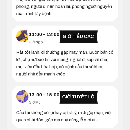
phòng, người đi nên hoãn lại, phòng người nguyền
rủa, tránh lây bệnh.
11:00 – 13:00
GIỜ TIỂU CÁC
Giờ Ngọ
Rất tốt lành, đi thường gặp may mắn. Buôn bán có
lời, phụ nữ báo tin vui mừng, người đi sắp về nhà,
mọi việc đều hòa hợp, có bệnh cầu tài sẽ khỏi,
người nhà đều mạnh khỏe.
13:00 – 15:00
GIỜ TUYỆT LỘ
Giờ Mùi
Cầu tài không có lợi hay bị trái ý, ra đi gặp hạn, việc
quan phải đòn, gặp ma quỷ cúng lễ mới an.