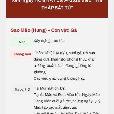
Xem ngày HÔM NAY 19/04/2026 theo "NHI
THẬP BÁT TÚ"
Sao Mão (Hung) – Con vật: Gà
Xây dựng , tạo tác.
Nên
Chôn Cất ( ĐẠI KỴ ), cưới gã, trổ cửa
Không nên
dựng cửa, khai ngòi phóng thủy, khai
trương, xuất hành, đóng giường lót
giường.
Các việc khác cũng không hay.
Tại Mùi mất chí khí.
Ngoại trừ
Tại Ất Mão và Đinh Mão tốt, Ngày Mão
Đăng Viên cưới gã tốt, nhưng ngày Quý
Mão tạo tác mất tiền của.
hợp với 8 ngày: Ất Mão, Đinh Mão, Tân