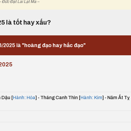
– Đức Đạt Lai Lạt Ma –
25 là tốt hay xấu?
3/2025 là
"hoàng đạo hay hắc đạo"
2025
 Dậu [
Hành: Hỏa
] - Tháng Canh Thìn [
Hành: Kim
] - Năm Ất Tỵ