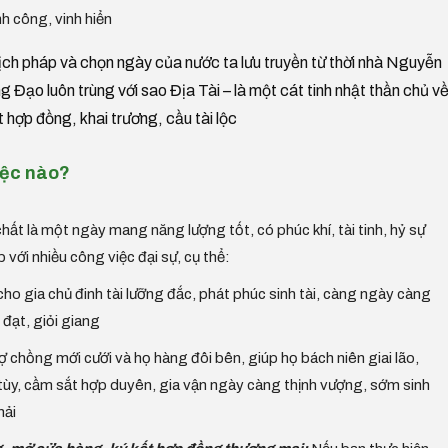
h công, vinh hiển
lịch pháp và chọn ngày của nước ta lưu truyền từ thời nhà Nguyễn
Đạo luôn trùng với sao Địa Tài – là một cát tinh nhật thần chủ v
ết hợp đồng, khai trương, cầu tài lộc
iệc nào?
t là một ngày mang năng lượng tốt, có phúc khí, tài tinh, hỷ sự
ới nhiều công việc đại sự, cụ thể:
ho gia chủ đinh tài lưỡng đắc, phát phúc sinh tài, càng ngày càng
 đạt, giỏi giang
chồng mới cưới và họ hàng đôi bên, giúp họ bách niên giai lão,
ùy, cầm sắt hợp duyên, gia vận ngày càng thịnh vượng, sớm sinh
hải