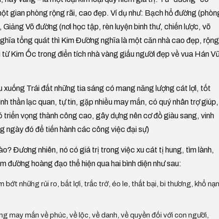
 một gian phòng rộng rãi, cao đẹp. Ví dụ như: Bạch hổ đường (phòn
 Giảng Võ đường (nơi học tập, rèn luyện binh thư, chiến lược, võ
 nghĩa tổng quát thì Kim Đường nghĩa là một căn nhà cao đẹp, rộng
i từ Kim Ốc trong điển tích nhà vàng giấu người đẹp về vua Hán V
xuống Trái đất những tia sáng có mang năng lượng cát lợi, tốt
nh thần lạc quan, tự tin, gặp nhiều may mắn, có quý nhân trợ giúp,
ó triển vọng thành công cao, gây dựng nên cơ đồ giàu sang, vinh
g ngày đó để tiến hành các công việc đại sự)
 Đương nhiên, nó có giá trị trong việc xu cát tị hung, tìm lành,
kim đường hoàng đạo thể hiện qua hai bình diện như sau:
 những rủi ro, bất lợi, trắc trở, éo le, thất bại, bi thương, khổ nạn
 may mắn về phúc, về lộc, về danh, về quyền đối với con người,