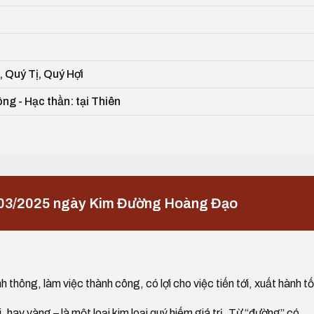
 Quý Tị, Quý Hợi
ng - Hạc thần: tại Thiên
/03/2025 ngày Kim Đường Hoàng Đạo
h thông, làm việc thành công, có lợi cho việc tiến tới, xuất hành tố
i, hay vàng – là một loại kim loại quý hiếm giá trị. Từ “đường” có