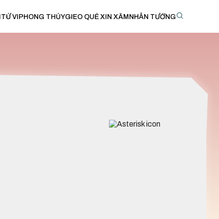
I
TỬ VI
PHONG THỦY
GIEO QUẺ XIN XĂM
NHÂN TƯỚNG