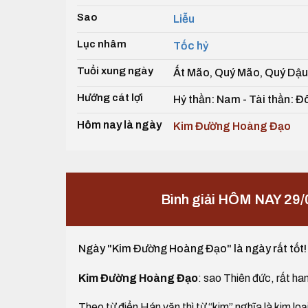
Sao
Liễu
Lục nhâm
Tốc hỷ
Tuổi xung ngày
Ất Mão, Quý Mão, Quý Dậu,
Hướng cát lợi
Hỷ thần: Nam - Tài thần: Đô
Hôm nay là ngày
Kim Đường Hoàng Đạo
Bình giải HÔM NAY 29
Ngày "Kim Đường Hoàng Đạo" là ngày rất tốt!
Kim Đường Hoàng Đạo
: sao Thiên đức, rất han
Theo từ điển Hán văn thì từ “kim” nghĩa là kim loạ