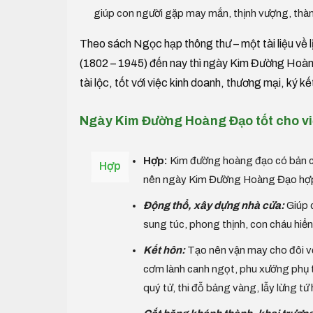
giúp con người gặp may mắn, thịnh vượng, thàn
Theo sách Ngọc hạp thông thư – một tài liệu về 
(1802 – 1945) đến nay thì ngày Kim Đường Hoàng 
tài lộc, tốt với việc kinh doanh, thương mại, ký k
Ngày Kim Đường Hoàng Đạo tốt cho v
Hợp:
Kim đường hoàng đạo có bản chấ
Hợp
nên ngày Kim Đường Hoàng Đạo hợp v
Động thổ, xây dựng nhà cửa:
Giúp c
sung túc, phong thịnh, con cháu hiển
Kết hôn:
Tạo nên vận may cho đôi vợ 
cơm lành canh ngọt, phu xướng phụ t
quý tử, thi đỗ bảng vàng, lẫy lừng tứ 