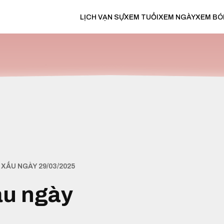
LỊCH VẠN SỰ
XEM TUỔI
XEM NGÀY
XEM BÓ
XẤU NGÀY 29/03/2025
ấu ngày