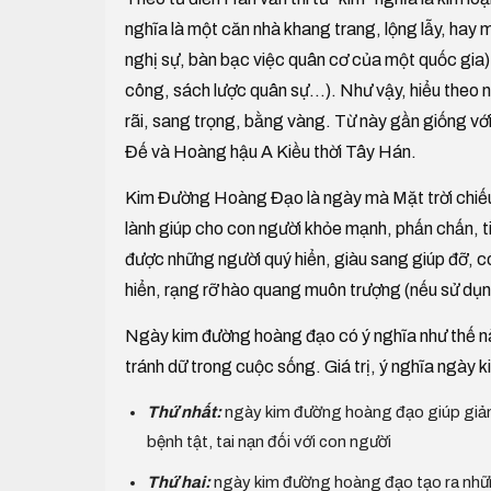
nghĩa là một căn nhà khang trang, lộng lẫy, hay
nghị sự, bàn bạc việc quân cơ của một quốc gia),
công, sách lược quân sự...). Như vậy, hiểu theo
rãi, sang trọng, bằng vàng. Từ này gần giống vớ
Đế và Hoàng hậu A Kiều thời Tây Hán.
Kim Đường Hoàng Đạo là ngày mà Mặt trời chiếu 
lành giúp cho con người khỏe mạnh, phấn chấn, ti
được những người quý hiển, giàu sang giúp đỡ, c
hiển, rạng rỡ hào quang muôn trượng (nếu sử dụn
Ngày kim đường hoàng đạo có ý nghĩa như thế nào?
tránh dữ trong cuộc sống. Giá trị, ý nghĩa ngày 
Thứ nhất:
ngày kim đường hoàng đạo giúp giảm bớt
bệnh tật, tai nạn đối với con người
Thứ hai:
ngày kim đường hoàng đạo tạo ra những