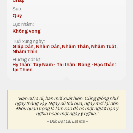
Chấp
Sao:
Quỷ
Lục nhâm:
Không vong
Tuổi xung ngày:
Giáp Dần, Nhâm Dần, Nhâm Thân, Nhâm Tuất,
Nhâm Thìn
Hướng cát lợi:
Hỷ thần: Tây Nam - Tài thần: Đông - Hạc thần:
tại Thiên
“Bạn cứ ra đi, bạn mới xuất hiện. Cũng giống như
ngày tháng vậy. Ngày cũ trôi qua, ngày mới lại đến.
Điều quan trọng là làm sao để có một ngườI bạn ý
nghĩa hoặc một ngày ý nghĩa.”
– Đức Đạt Lai Lạt Ma –