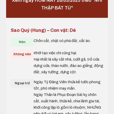
Xem ngày HÔM NAY 28/03/2025 theo "NHI
THẬP BÁT TÚ"
Sao Quỷ (Hung) – Con vật: Dê
Chôn cất, chặt cỏ phá đất, cắt áo.
Nên
Khởi tạo việc chi cũng hại.
Không nên
Hại nhất là xây cất nhà, cưới gã, trổ cửa
dựng cửa, tháo nước, đào ao giếng, động
đất, xây tường, dựng cột.
Ngày Tý Đăng Viên thừa kế tước phong
Ngoại trừ
tốt, phó nhiệm may mắn.
Ngày Thân là Phục Đoạn Sát kỵ chôn
cất, xuất hành, thừa kế, chia lãnh gia tài,
khởi công lập lò gốm lò nhuộm; NHƯNG
nên dứt vú trẻ em, xây tường, lấp hang