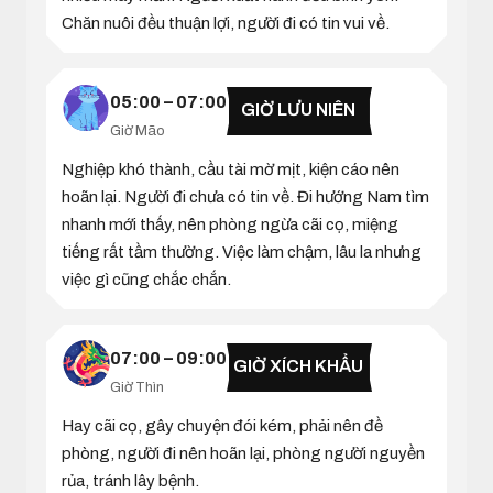
Chăn nuôi đều thuận lợi, người đi có tin vui về.
05:00 – 07:00
GIỜ LƯU NIÊN
Giờ Mão
Nghiệp khó thành, cầu tài mờ mịt, kiện cáo nên
hoãn lại. Người đi chưa có tin về. Đi hướng Nam tìm
nhanh mới thấy, nên phòng ngừa cãi cọ, miệng
tiếng rất tầm thường. Việc làm chậm, lâu la nhưng
việc gì cũng chắc chắn.
07:00 – 09:00
GIỜ XÍCH KHẨU
Giờ Thìn
Hay cãi cọ, gây chuyện đói kém, phải nên đề
phòng, người đi nên hoãn lại, phòng người nguyền
rủa, tránh lây bệnh.