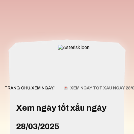
XEM NGÀY TỐT XẤU NGÀY 28/0
TRANG CHỦ
/
XEM NGÀY
/
Xem ngày tốt xấu ngày
28/03/2025