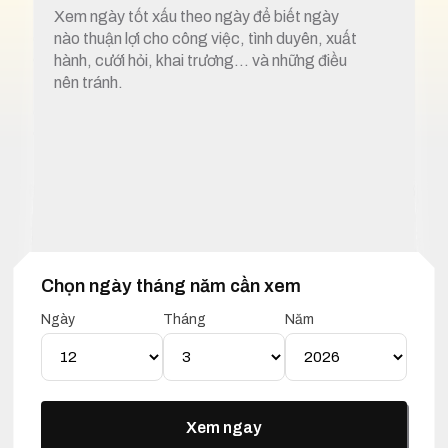
Xem ngày tốt xấu theo ngày để biết ngày
nào thuận lợi cho công việc, tình duyên, xuất
hành, cưới hỏi, khai trương… và những điều
nên tránh.
Chọn ngày tháng năm cần xem
1. Xem ngày tốt xấu 12 tháng 3 năm 2025
Ngày
Tháng
Năm
Lịch Vạn Niên 12 Tháng 03
Năm 2025
Xem ngay