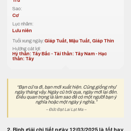
Trừ
Sao:
Cơ
Lục nhâm:
Lưu niên
Tuổi xung ngày:
Giáp Tuất, Mậu Tuất, Giáp Thìn
Hướng cát lợi:
Hỷ thần: Tây Bắc - Tài thần: Tây Nam - Hạc
thần: Tây
“Bạn cứ ra đi, bạn mới xuất hiện. Cũng giống như
ngày tháng vậy. Ngày cũ trôi qua, ngày mới lại đến.
Điều quan trọng là làm sao để có một ngườI bạn ý
nghĩa hoặc một ngày ý nghĩa.”
– Đức Đạt Lai Lạt Ma –
2. Bình giải chi tiết ngày 12/03/2025 là tốt hay