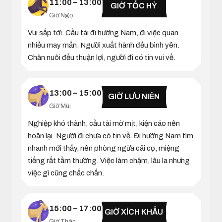
11:00 – 13:00
GIỜ TỐC HỶ
Giờ Ngọ
Vui sắp tới. Cầu tài đi hướng Nam, đi việc quan
nhiều may mắn. Người xuất hành đều bình yên.
Chăn nuôi đều thuận lợi, người đi có tin vui về.
13:00 – 15:00
GIỜ LƯU NIÊN
Giờ Mùi
Nghiệp khó thành, cầu tài mờ mịt, kiện cáo nên
hoãn lại. Người đi chưa có tin về. Đi hướng Nam tìm
nhanh mới thấy, nên phòng ngừa cãi cọ, miệng
tiếng rất tầm thường. Việc làm chậm, lâu la nhưng
việc gì cũng chắc chắn.
15:00 – 17:00
GIỜ XÍCH KHẨU
Giờ Thân