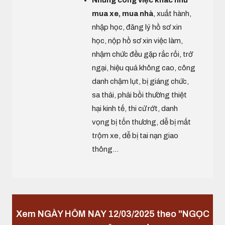
Những công việc khác như
mua xe, mua nhà
, xuất hành,
nhập học, đăng lý hồ sơ xin
học, nộp hồ sơ xin việc làm,
nhậm chức đều gặp rắc rối, trở
ngại, hiệu quả không cao, công
danh chậm lụt, bị giáng chức,
sa thải, phải bồi thường thiệt
hại kinh tế, thi cử rớt, danh
vọng bị tổn thương, dễ bị mất
trộm xe, dễ bị tai nạn giao
thông...
Xem NGÀY HÔM NAY 12/03/2025 theo "NGỌC