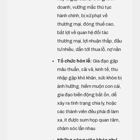
doanh, vướng mắc thủ tục
hành chính, bị xử phạt về
thương mại, đóng thuế cao,
bất lợi về quan hệ đối tác
thương mại, lợi nhuận thấp, đầu
tư nhiều, dẫn tới thua lỗ, nợ nần
Tổ chức hôn lễ:
Gia đạo gặp
mâu thuẫn, cãi vã, kinh tế, thu
nhập gặp khó khăn, sức khỏe bị
ảnh hưởng, hiếm muộn con cái,
gia đạo biến động bất ổn, dễ
xảy ra tình trạng chia ly, hoặc
các thành viên đều phải đi làm
xa, ít được sum họp quan tâm,
chăm sóc lẫn nhau