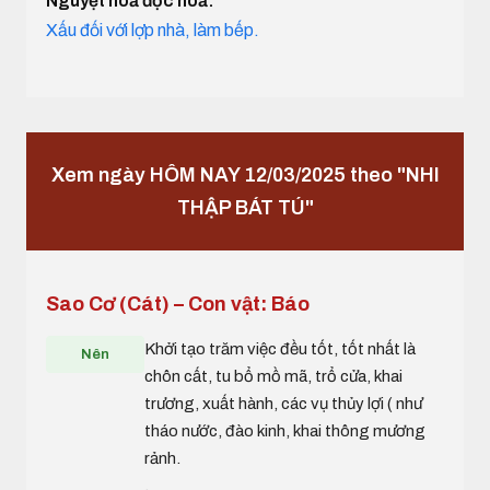
Nguyệt hoả độc hoả:
Xấu đối với lợp nhà, làm bếp.
Xem ngày HÔM NAY 12/03/2025 theo "NHI
THẬP BÁT TÚ"
Sao Cơ (Cát) – Con vật: Báo
Khởi tạo trăm việc đều tốt, tốt nhất là
Nên
chôn cất, tu bổ mồ mã, trổ cửa, khai
trương, xuất hành, các vụ thủy lợi ( như
tháo nước, đào kinh, khai thông mương
rảnh.
.