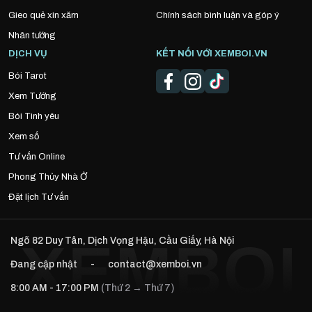
Gieo quẻ xin xăm
Chính sách bình luận và góp ý
Nhân tướng
DỊCH VỤ
KẾT NỐI VỚI XEMBOI.VN
Bói Tarot
Xem Tướng
Bói Tình yêu
Xem số
Tư vấn Online
Phong Thủy Nhà Ở
Đặt lịch Tư vấn
Ngõ 82 Duy Tân, Dịch Vọng Hậu, Cầu Giấy, Hà Nội
Đang cập nhật
-
contact@xemboi.vn
8:00 AM - 17:00 PM
(Thứ 2 → Thứ 7)