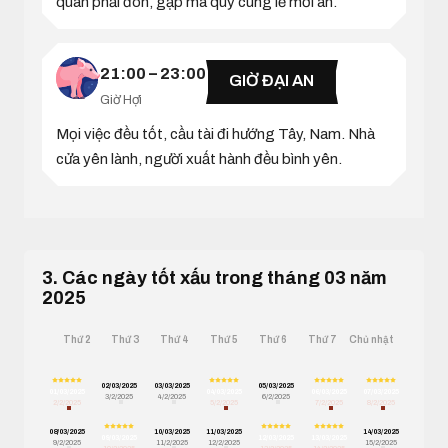
quan phải đòn, gặp ma quỷ cúng lễ mới an.
21:00 – 23:00
GIỜ ĐẠI AN
Giờ Hợi
Mọi việc đều tốt, cầu tài đi hướng Tây, Nam. Nhà
cửa yên lành, người xuất hành đều bình yên.
3. Các ngày tốt xấu trong tháng 03 năm
2025
Thứ 2
Thứ 3
Thứ 4
Thứ 5
Thứ 6
Thứ 7
Chủ nhật
02/03/2025
03/03/2025
05/03/2025
01/03/2025
04/03/2025
06/03/2025
07/03/2025
3/2/2025
4/2/2025
6/2/2025
2/2/2025
5/2/2025
7/2/2025
8/2/2025
08/03/2025
10/03/2025
11/03/2025
14/03/2025
09/03/2025
12/03/2025
13/03/2025
9/2/2025
11/2/2025
12/2/2025
15/2/2025