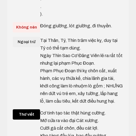
.
).
Đóng giường, lót giường, đi thuyền.
Không nên
Tại Thân, Tý, Thìn trăm việc kỵ, duy tại
Ngoại trừ
Tý có thể tạm dùng.
Ngày Thìn Sao Cơ Đăng Viên lẽ ra rất tốt
nhưng lại phạm Phục Đoạn.
Phạm Phục Đoạn thì kỵ chôn cất, xuất
hành, các vụ thừa kế, chia lãnh gia tài,
khởi công làm lò nhuộm lò gốm ; NHƯNG
nên dứt vú trẻ em, xây tường, lấp hang
lỗ, làm cầu tiêu, kết dứt điều hung hại.
Cơ tinh tạo tác thật hùng cường.
Thơ viết
Mở cửa ra vào đại Cát xương.
Cưới gả cất chôn, đều cát lợi.
Kho tàng đầy lúa, bạc đầy nương.