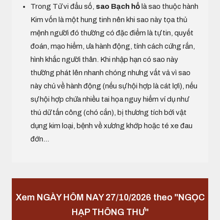
Trong Tử vi đẩu số,
sao Bạch hổ
là sao thuộc hành
Kim vốn là một hung tinh nên khi sao này tọa thủ
mệnh người đó thường có đặc điểm là tự tin, quyết
đoán, mạo hiểm, ưa hành động, tính cách cứng rắn,
hình khắc người thân. Khi nhập hạn có sao này
thường phát lên nhanh chóng nhưng vất vả vì sao
này chủ về hành động (nếu sự hội hợp là cát lợi), nếu
sự hội hợp chứa nhiều tai họa nguy hiểm ví dụ như
thú dữ tấn công (chó cắn), bị thương tích bởi vật
dụng kim loại, bệnh về xương khớp hoặc té xe đau
đớn...
Xem NGÀY HÔM NAY 27/10/2026 theo "NGỌC
HẠP THÔNG THƯ"