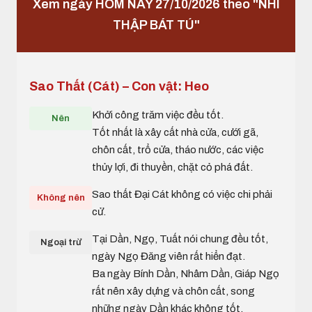
Xem ngày HÔM NAY 27/10/2026 theo "NHI
THẬP BÁT TÚ"
Sao Thất (Cát) – Con vật: Heo
Khởi công trăm việc đều tốt.
Nên
Tốt nhất là xây cất nhà cửa, cưới gã,
chôn cất, trổ cửa, tháo nước, các việc
thủy lợi, đi thuyền, chặt cỏ phá đất.
Sao thất Đại Cát không có việc chi phải
Không nên
cử.
Tại Dần, Ngọ, Tuất nói chung đều tốt,
Ngoại trừ
ngày Ngọ Đăng viên rất hiển đạt.
Ba ngày Bính Dần, Nhâm Dần, Giáp Ngọ
rất nên xây dựng và chôn cất, song
những ngày Dần khác không tốt.