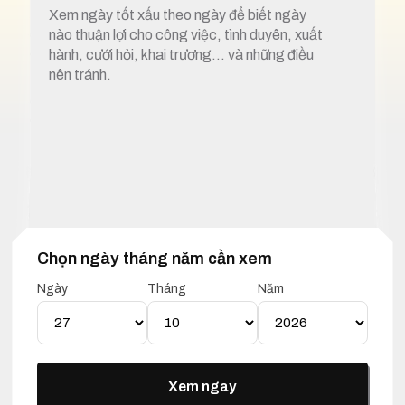
Xem ngày tốt xấu theo ngày để biết ngày
nào thuận lợi cho công việc, tình duyên, xuất
hành, cưới hỏi, khai trương… và những điều
nên tránh.
Chọn ngày tháng năm cần xem
1. Xem ngày tốt xấu 27 tháng 10 năm 2026
Ngày
Tháng
Năm
Lịch Vạn Niên 27 Tháng 10
Năm 2026
Xem ngay