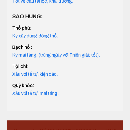
Tốt về cầu tài lộc, khai trương.
SAO HUNG:
Thổ phủ:
Kỵ xây dựng,động thổ.
Bạch hổ :
Kỵ mai táng. (trùng ngày với Thiên giải: tốt).
Tội chí:
Xấu với tế tự, kiện cáo.
Quỷ khốc:
Xấu với tế tự, mai táng.