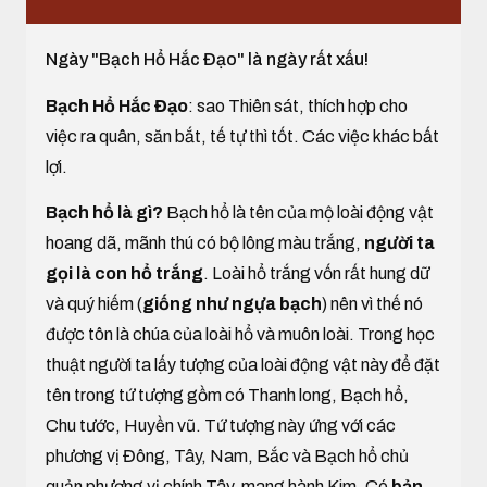
Ngày "Bạch Hổ Hắc Đạo" là ngày rất xấu!
Bạch Hổ Hắc Đạo
: sao Thiên sát, thích hợp cho
việc ra quân, săn bắt, tế tự thì tốt. Các việc khác bất
lợi.
Bạch hổ là gì?
Bạch hổ là tên của mộ loài động vật
hoang dã, mãnh thú có bộ lông màu trắng,
người ta
gọi là con hổ trắng
. Loài hổ trắng vốn rất hung dữ
và quý hiếm (
giống như ngựa bạch
) nên vì thế nó
được tôn là chúa của loài hổ và muôn loài. Trong học
thuật người ta lấy tượng của loài động vật này để đặt
tên trong tứ tượng gồm có Thanh long, Bạch hổ,
Chu tước, Huyền vũ. Tứ tượng này ứng với các
phương vị Đông, Tây, Nam, Bắc và Bạch hổ chủ
quản phương vị chính Tây, mang hành Kim. Có
bản