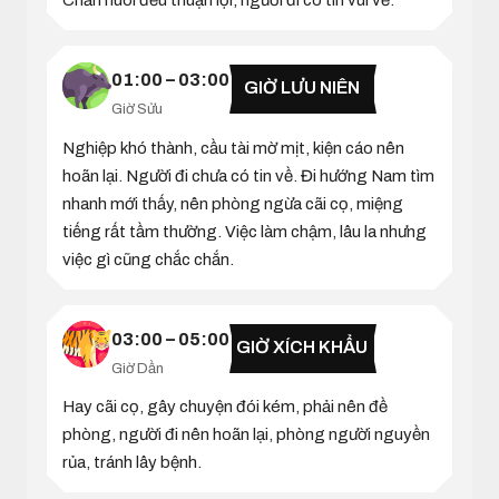
Chăn nuôi đều thuận lợi, người đi có tin vui về.
01:00 – 03:00
GIỜ LƯU NIÊN
Giờ Sửu
Nghiệp khó thành, cầu tài mờ mịt, kiện cáo nên
hoãn lại. Người đi chưa có tin về. Đi hướng Nam tìm
nhanh mới thấy, nên phòng ngừa cãi cọ, miệng
tiếng rất tầm thường. Việc làm chậm, lâu la nhưng
việc gì cũng chắc chắn.
03:00 – 05:00
GIỜ XÍCH KHẨU
Giờ Dần
Hay cãi cọ, gây chuyện đói kém, phải nên đề
phòng, người đi nên hoãn lại, phòng người nguyền
rủa, tránh lây bệnh.