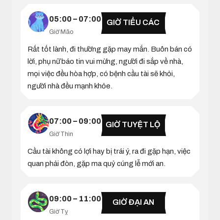
05:00 – 07:00
GIỜ TIỂU CÁC
Giờ Mão
Rất tốt lành, đi thường gặp may mắn. Buôn bán có
lời, phụ nữ báo tin vui mừng, người đi sắp về nhà,
mọi việc đều hòa hợp, có bệnh cầu tài sẽ khỏi,
người nhà đều mạnh khỏe.
07:00 – 09:00
GIỜ TUYỆT LỘ
Giờ Thìn
Cầu tài không có lợi hay bị trái ý, ra đi gặp hạn, việc
quan phải đòn, gặp ma quỷ cúng lễ mới an.
09:00 – 11:00
GIỜ ĐẠI AN
Giờ Tỵ