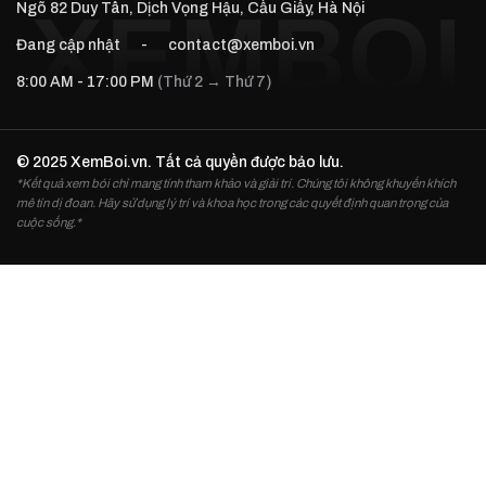
Ngõ 82 Duy Tân, Dịch Vọng Hậu, Cầu Giấy, Hà Nội
Đang cập nhật
-
contact@xemboi.vn
8:00 AM - 17:00 PM
(Thứ 2 → Thứ 7)
© 2025 XemBoi.vn. Tất cả quyền được bảo lưu.
*Kết quả xem bói chỉ mang tính tham khảo và giải trí. Chúng tôi không khuyến khích
mê tín dị đoan. Hãy sử dụng lý trí và khoa học trong các quyết định quan trọng của
cuộc sống.*