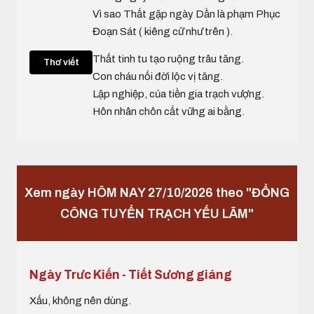
Vì sao Thất gặp ngày Dần là phạm Phục
Đoạn Sát ( kiêng cữ như trên ).
Thất tinh tu tạo ruộng trâu tăng.
Thơ viết
Con cháu nối đời lộc vị tăng.
Lập nghiệp, của tiền gia trạch vượng.
Hôn nhân chôn cất vững ai bằng.
Xem ngày HÔM NAY 27/10/2026 theo "ĐỔNG
CÔNG TUYỂN TRẠCH YẾU LÃM"
Ngày Trưc Kiến - Tiết Sương giáng
Xấu, không nên dùng.