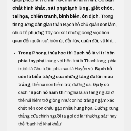
chất hình khắc, sát phạt lạnh lùng, giết chóc,
tai họa, chiến tranh, binh biến, ôn dịch
. Trong
tín ngưỡng dân gian thần Bạch hổ chủ quản sơn lâm,
chúa tể phương Tây coi xét những công việc liên
quan đến quân sự, biên ải, đồn lũy, quân đội, vũ khí...
Trong Phong thủy học thì Bạch hổ là vị trí bên
phía tay phải
cùng với bên trái là Thanh long, phía
trước là Chu tước, phía sau là Huyền vũ.
Bạch hổ
còn là biểu tượng của những tảng đá lớn màu
trắng
, thế núi non hiểm trở, đường sá. Địa lý có
cách
“Bạch hổ hàm thi”
nghĩa là an táng người ở
thế núi hiểm trở giống như con hổ trắng ngậm xác
chết nên con cháu gặp nhiều hung họa. Đường xung
thẳng cửa chính người ta gọi đó là “thương sát” hay
thế “bạch hổ khai khẩu”