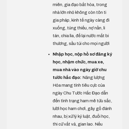
miên, gia đạo bất hòa, trong
nhà lớn nhỏ không còn tôn ti
gia pháp, kinh tế ngày càng đi
xuống, túng thiếu, nợ nần, li
tán, chia lìa, để lại nước mắt bi
thương, sầu tủi cho mọi người
Nhập học, nộp hồ sơ đăng ký
học, nhậm chức, mua xe,
mua nhà vào ngày giờ chu
tước hắc đạo:
Năng lượng
Hỏa mang tính tiêu cực của
ngày Chu Tước Hắc Đạo dẫn
đến tình trạng ham mê tửu sắc,
lười học ham chơi, gây gổ đánh
nhau, bị xử lý kỷ luật, đuổi học,
thi cử vất vả, gian lao. Nếu