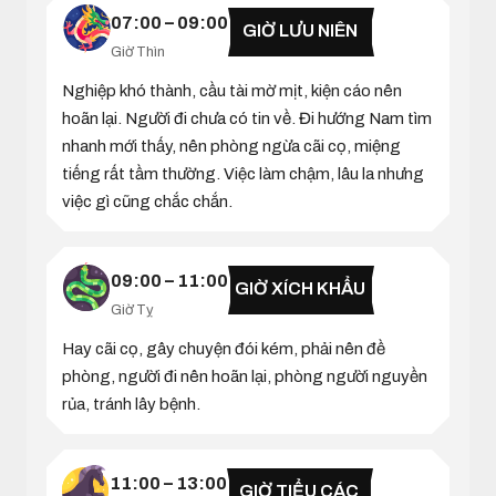
07:00 – 09:00
GIỜ LƯU NIÊN
Giờ Thìn
Nghiệp khó thành, cầu tài mờ mịt, kiện cáo nên
hoãn lại. Người đi chưa có tin về. Đi hướng Nam tìm
nhanh mới thấy, nên phòng ngừa cãi cọ, miệng
tiếng rất tầm thường. Việc làm chậm, lâu la nhưng
việc gì cũng chắc chắn.
09:00 – 11:00
GIỜ XÍCH KHẨU
Giờ Tỵ
Hay cãi cọ, gây chuyện đói kém, phải nên đề
phòng, người đi nên hoãn lại, phòng người nguyền
rủa, tránh lây bệnh.
11:00 – 13:00
GIỜ TIỂU CÁC