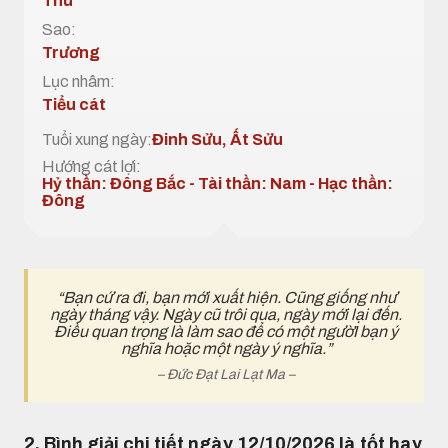
Thu
Sao:
Trương
Lục nhâm:
Tiểu cát
Tuổi xung ngày:
Đinh Sửu, Ất Sửu
Hướng cát lợi:
Hỷ thần: Đông Bắc - Tài thần: Nam - Hạc thần:
Đông
“Bạn cứ ra đi, bạn mới xuất hiện. Cũng giống như
ngày tháng vậy. Ngày cũ trôi qua, ngày mới lại đến.
Điều quan trọng là làm sao để có một ngườI bạn ý
nghĩa hoặc một ngày ý nghĩa.”
– Đức Đạt Lai Lạt Ma –
2. Bình giải chi tiết ngày 12/10/2026 là tốt hay