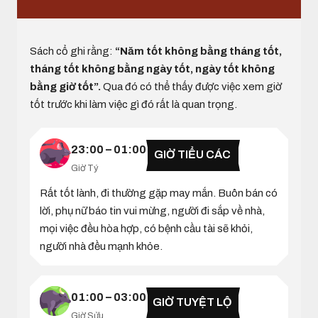
Sách cổ ghi rằng:
“Năm tốt không bằng tháng tốt,
tháng tốt không bằng ngày tốt, ngày tốt không
bằng giờ tốt”.
Qua đó có thể thấy được việc xem giờ
tốt trước khi làm việc gì đó rất là quan trọng.
23:00 – 01:00
GIỜ TIỂU CÁC
Giờ Tý
Rất tốt lành, đi thường gặp may mắn. Buôn bán có
lời, phụ nữ báo tin vui mừng, người đi sắp về nhà,
mọi việc đều hòa hợp, có bệnh cầu tài sẽ khỏi,
người nhà đều mạnh khỏe.
01:00 – 03:00
GIỜ TUYỆT LỘ
Giờ Sửu