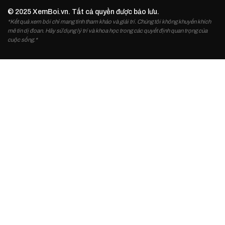
© 2025 XemBoi.vn. Tất cả quyền được bảo lưu.
*Kết quả xem bói chỉ mang tính tham khảo và giải trí. Chúng tôi không khuyến khích
mê tín dị đoan. Hãy sử dụng lý trí và khoa học trong các quyết định quan trọng của
cuộc sống.*