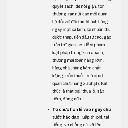
quyết sách, dễ nổi giận, tổn
thương, rạn nứt các mối quan
hệ đối với đối tác, khách hàng
ngày một xa lánh, lợi nhuận thu
được thấp, tiền đầu tư cao, gặp
trắc trở gian lao, dễ vi phạm
luật pháp trong kinh doanh,
thương mại (bán hàng rởm,
hàng nhái, hàng kém chất
lượng, trốn thuế... mà bị cơ
quan chức năng xử phạt). Kết
thúc là thất bại, thua lỗ, sập
tiệm, đóng cửa
Tổ chức hôn lễ vào ngày chu
tước hắc đạo:
Gặp thị phi, tai
tiếng, vợ chồng cãi vã liên