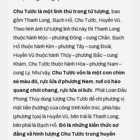
Chu Tước là một linh thú trong tứ tượng,
bao
gồm Thanh Long, Bạch Hổ, Chu Tước, Huyền Vũ.
Theo hình ảnh tứ tượng linh thú này thì Thanh Long
thuộc hành Mộc – phương Đông – cung Chấn, Bạch
Hổ thuộc hành Kim – phương Tây – cung Đoài,
Huyền Vũ thuộc hành Thủy – phương Bắc – cung
Khảm, Chu Tước thuộc hành Hỏa – phương Nam –
cung Ly. Như vậy,
Chu Tước vốn là một con chim
sẻ màu đỏ, rực lửa ở phương Nam
,
nơi có hào
quang chói chang, rực lửa oi bức
. Phái Loan Đầu
Phong Thủy dùng tượng Chu Tước để chỉ phương vị
mặt tiền (hướng) của công trình kiến trúc, phía hậu
(phương tọa) là Huyền Vũ, bên trái là Thanh Long,
bên phải là Bạch Hổ.
Đó là những kiến thức sơ
đẳng về hình tượng Chu Tước trong huyền