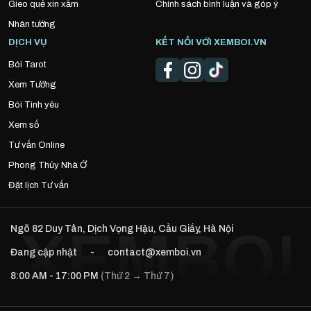
Gieo quẻ xin xăm
Chính sách bình luận và góp ý
Nhân tướng
DỊCH VỤ
KẾT NỐI VỚI XEMBOI.VN
Bói Tarot
Xem Tướng
Bói Tình yêu
Xem số
Tư vấn Online
Phong Thủy Nhà Ở
Đặt lịch Tư vấn
Ngõ 82 Duy Tân, Dịch Vọng Hậu, Cầu Giấy, Hà Nội
Đang cập nhật
-
contact@xemboi.vn
8:00 AM - 17:00 PM
(Thứ 2 → Thứ 7)