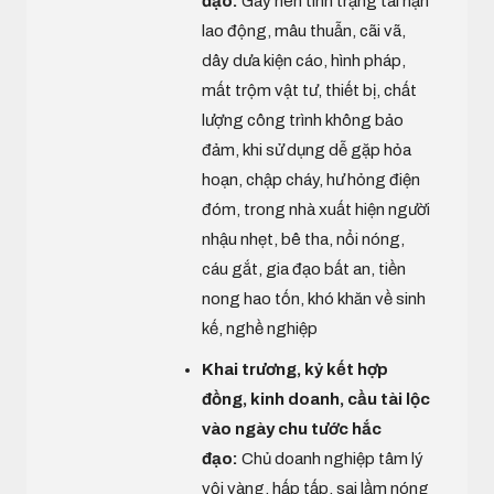
đạo:
Gây nên tình trạng tai nạn
lao động, mâu thuẫn, cãi vã,
dây dưa kiện cáo, hình pháp,
mất trộm vật tư, thiết bị, chất
lượng công trình không bảo
đảm, khi sử dụng dễ gặp hỏa
hoạn, chập cháy, hư hỏng điện
đóm, trong nhà xuất hiện người
nhậu nhẹt, bê tha, nổi nóng,
cáu gắt, gia đạo bất an, tiền
nong hao tốn, khó khăn về sinh
kế, nghề nghiệp
Khai trương, kỷ kết hợp
đồng, kinh doanh, cầu tài lộc
vào ngày chu tước hắc
đạo:
Chủ doanh nghiệp tâm lý
vội vàng, hấp tấp, sai lầm nóng