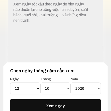
Xem ngày tốt xấu theo ngày để biết ngày
nào thuận lợi cho công việc, tình duyên, xuất
hành, cưới hỏi, khai trương… và những điều
nên tránh.
Chọn ngày tháng năm cần xem
1. Xem ngày tốt xấu 12 tháng 10 năm 2026
Ngày
Tháng
Năm
Lịch Vạn Niên 12 Tháng 10
Năm 2026
Xem ngay