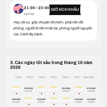
21:00 – 23:00
GIỜ XÍCH KHẨU
Giờ Hợi
Hay cãi cọ, gây chuyện đói kém, phải nên đề
phòng, người đi nên hoãn lại, phòng người nguyền
rủa, tránh lây bệnh.
3. Các ngày tốt xấu trong tháng 10 năm
2026
Thứ 2
Thứ 3
Thứ 4
Thứ 5
Thứ 6
Thứ 7
Chủ nhật
02/10/2026
05/10/2026
07/10/2026
01/10/2026
03/10/2026
04/10/2026
06/10/2026
22/8/2026
25/8/2026
27/8/2026
21/8/2026
23/8/2026
24/8/2026
26/8/2026
08/10/2026
10/10/2026
13/10/2026
14/10/2026
09/10/2026
11/10/2026
12/10/2026
28/8/2026
1/9/2026
4/9/2026
5/9/2026
29/8/2026
2/9/2026
3/9/2026