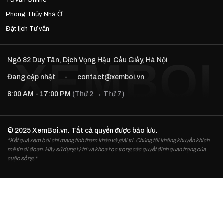
Tư vấn Online
Phong Thủy Nhà Ở
Đặt lịch Tư vấn
Ngõ 82 Duy Tân, Dịch Vọng Hậu, Cầu Giấy, Hà Nội
Đang cập nhật
-
contact@xemboi.vn
8:00 AM - 17:00 PM
(Thứ 2 → Thứ 7)
© 2025 XemBoi.vn. Tất cả quyền được bảo lưu.
*Kết quả xem bói chỉ mang tính tham khảo và giải trí. Chúng tôi không khuyến khích
mê tín dị đoan. Hãy sử dụng lý trí và khoa học trong các quyết định quan trọng của
cuộc sống.*