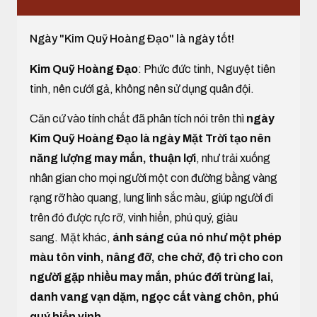
Ngày "Kim Quỹ Hoàng Đạo" là ngày tốt!
Kim Quỹ Hoàng Đạo
: Phức đức tinh, Nguyệt tiên
tinh, nên cưới gả, không nên sử dụng quân đội.
Căn cứ vào tính chất đã phân tích nói trên thì
ngày
Kim Quỹ Hoàng Đạo là ngày Mặt Trời tạo nên
năng lượng may mắn, thuận lợi
, như trải xuống
nhân gian cho mọi người một con đường bằng vàng
rạng rỡ hào quang, lung linh sắc màu, giúp người đi
trên đó được rực rỡ, vinh hiển, phú quý, giàu
sang. Mặt khác,
ánh sáng của nó như một phép
màu tôn vinh, nâng đỡ, che chở, độ trì cho con
người gặp nhiều may mắn, phúc đới trùng lai,
danh vang vạn dặm, ngọc cất vàng chôn, phú
quý hiển vinh.