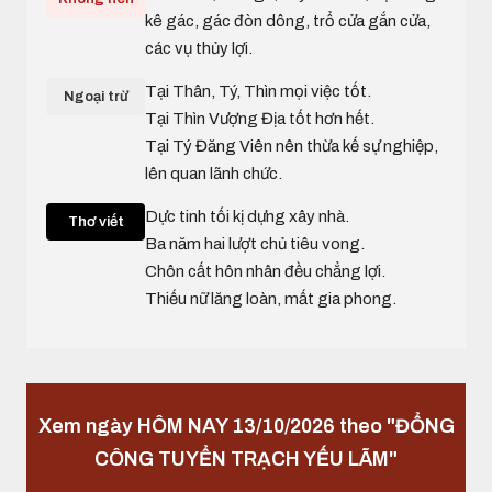
kê gác, gác đòn dông, trổ cửa gắn cửa,
các vụ thủy lợi.
Tại Thân, Tý, Thìn mọi việc tốt.
Ngoại trừ
Tại Thìn Vượng Địa tốt hơn hết.
Tại Tý Đăng Viên nên thừa kế sự nghiệp,
lên quan lãnh chức.
Dực tinh tối kị dựng xây nhà.
Thơ viết
Ba năm hai lượt chủ tiêu vong.
Chôn cất hôn nhân đều chẳng lợi.
Thiếu nữ lăng loàn, mất gia phong.
Xem ngày HÔM NAY 13/10/2026 theo "ĐỔNG
CÔNG TUYỂN TRẠCH YẾU LÃM"