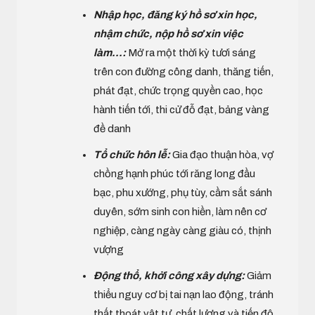
Nhập học, đăng ký hồ sơ xin học,
nhậm chức, nộp hồ sơ xin việc
làm...:
Mở ra một thời kỳ tươi sáng
trên con đường công danh, thăng tiến,
phát đạt, chức trọng quyền cao, học
hành tiến tới, thi cử đỗ đạt, bảng vàng
đề danh
Tổ chức hôn lễ:
Gia đạo thuận hòa, vợ
chồng hạnh phúc tới răng long đầu
bạc, phu xướng, phụ tùy, cầm sắt sánh
duyên, sớm sinh con hiền, làm nên cơ
nghiệp, càng ngày càng giàu có, thịnh
vượng
Động thổ, khởi công xây dựng:
Giảm
thiểu nguy cơ bị tai nạn lao động, tránh
thất thoát vật tư, chất lượng và tiến độ