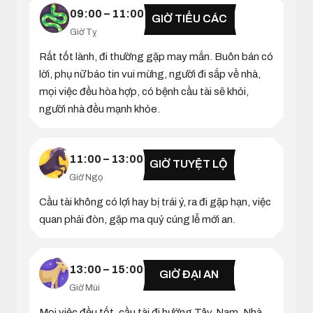
09:00 – 11:00
GIỜ TIỂU CÁC
Giờ Tỵ
Rất tốt lành, đi thường gặp may mắn. Buôn bán có
lời, phụ nữ báo tin vui mừng, người đi sắp về nhà,
mọi việc đều hòa hợp, có bệnh cầu tài sẽ khỏi,
người nhà đều mạnh khỏe.
11:00 – 13:00
GIỜ TUYỆT LỘ
Giờ Ngọ
Cầu tài không có lợi hay bị trái ý, ra đi gặp hạn, việc
quan phải đòn, gặp ma quỷ cúng lễ mới an.
13:00 – 15:00
GIỜ ĐẠI AN
Giờ Mùi
Mọi việc đều tốt, cầu tài đi hướng Tây, Nam. Nhà