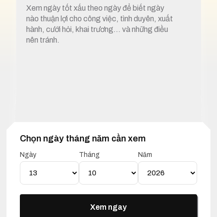
Xem ngày tốt xấu theo ngày để biết ngày
nào thuận lợi cho công việc, tình duyên, xuất
hành, cưới hỏi, khai trương… và những điều
nên tránh.
Chọn ngày tháng năm cần xem
1. Xem ngày tốt xấu 13 tháng 10 năm 2026
Ngày
Tháng
Năm
Lịch Vạn Niên 13 Tháng 10
Năm 2026
Xem ngay