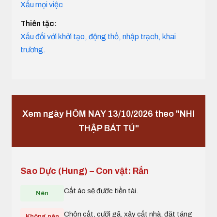
Xấu mọi việc
Thiên tặc:
Xấu đối với khởi tạo, động thổ, nhập trạch, khai
trương.
Xem ngày HÔM NAY 13/10/2026 theo "NHI
THẬP BÁT TÚ"
Sao Dực (Hung) – Con vật: Rắn
Cắt áo sẽ đước tiền tài.
Nên
Chôn cất, cưới gã, xây cất nhà, đặt táng
Không nên