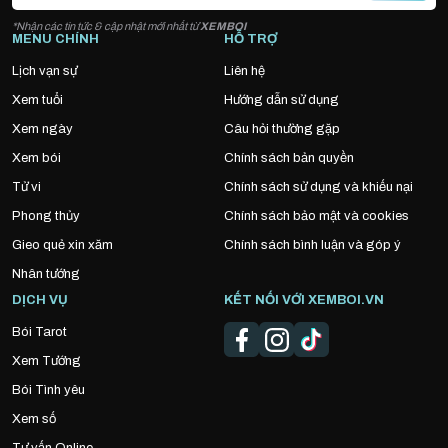
*Nhận các tin tức & cập nhật mới nhất từ
XEMBOI
MENU CHÍNH
HỖ TRỢ
Lịch vạn sự
Liên hệ
Xem tuổi
Hướng dẫn sử dụng
Xem ngày
Câu hỏi thường gặp
Xem bói
Chính sách bản quyền
Tử vi
Chính sách sử dụng và khiếu nại
Phong thủy
Chính sách bảo mật và cookies
Gieo quẻ xin xăm
Chính sách bình luận và góp ý
Nhân tướng
DỊCH VỤ
KẾT NỐI VỚI XEMBOI.VN
Bói Tarot
Xem Tướng
Bói Tình yêu
Xem số