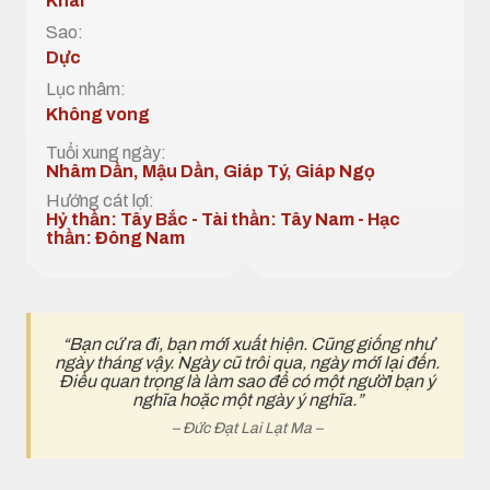
Khai
Sao:
Dực
Lục nhâm:
Không vong
Tuổi xung ngày:
Nhâm Dần, Mậu Dần, Giáp Tý, Giáp Ngọ
Hướng cát lợi:
Hỷ thần: Tây Bắc - Tài thần: Tây Nam - Hạc
thần: Đông Nam
“Bạn cứ ra đi, bạn mới xuất hiện. Cũng giống như
ngày tháng vậy. Ngày cũ trôi qua, ngày mới lại đến.
Điều quan trọng là làm sao để có một ngườI bạn ý
nghĩa hoặc một ngày ý nghĩa.”
– Đức Đạt Lai Lạt Ma –