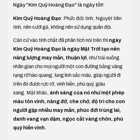
Ngày "Kim Quỹ Hoàng Đạo" là ngày tốt!
Kim Quỹ Hoàng Đạo
: Phức đức tinh, Nguyệt tiên
tinh, nên cưới gả, không nên sử dụng quân đội.
Căn cứ vào tính chất đã phân tích nói trên thì
ngày
Kim Quỹ Hoàng Đạo là ngày Mặt Trời tạo nên
năng lượng may mắn, thuận lợi
, như trải xuống
nhân gian cho mọi người một con đường bằng vàng
rạng rỡ hào quang, lung linh sắc màu, giúp người đi
trên đó được rực rỡ, vinh hiển, phú quý, giàu
sang. Mặt khác,
ánh sáng của nó như một phép
màu tôn vinh, nâng đỡ, che chở, độ trì cho con
người gặp nhiều may mắn, phúc đới trùng lai,
danh vang vạn dặm, ngọc cất vàng chôn, phú
quý hiển vinh.