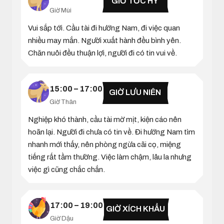
GIỜ TỐC HỶ
Giờ Mùi
Vui sắp tới. Cầu tài đi hướng Nam, đi việc quan
nhiều may mắn. Người xuất hành đều bình yên.
Chăn nuôi đều thuận lợi, người đi có tin vui về.
15:00 – 17:00
GIỜ LƯU NIÊN
Giờ Thân
Nghiệp khó thành, cầu tài mờ mịt, kiện cáo nên
hoãn lại. Người đi chưa có tin về. Đi hướng Nam tìm
nhanh mới thấy, nên phòng ngừa cãi cọ, miệng
tiếng rất tầm thường. Việc làm chậm, lâu la nhưng
việc gì cũng chắc chắn.
17:00 – 19:00
GIỜ XÍCH KHẨU
Giờ Dậu