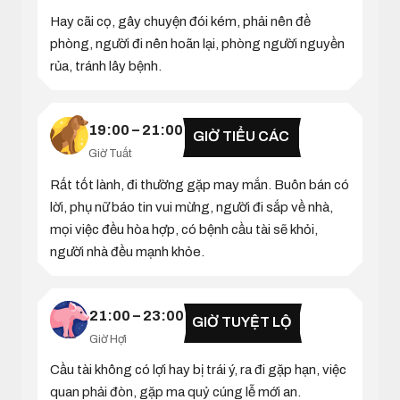
Hay cãi cọ, gây chuyện đói kém, phải nên đề
phòng, người đi nên hoãn lại, phòng người nguyền
rủa, tránh lây bệnh.
19:00 – 21:00
GIỜ TIỂU CÁC
Giờ Tuất
Rất tốt lành, đi thường gặp may mắn. Buôn bán có
lời, phụ nữ báo tin vui mừng, người đi sắp về nhà,
mọi việc đều hòa hợp, có bệnh cầu tài sẽ khỏi,
người nhà đều mạnh khỏe.
21:00 – 23:00
GIỜ TUYỆT LỘ
Giờ Hợi
Cầu tài không có lợi hay bị trái ý, ra đi gặp hạn, việc
quan phải đòn, gặp ma quỷ cúng lễ mới an.