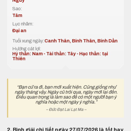
Nguy
Sao:
Tâm
Lục nhâm:
Đại an
Tuổi xung ngày:
Canh Thân, Bính Thân, Bính Dần
Hướng cát lợi:
Hỷ thần: Nam - Tài thần: Tây - Hạc thần: tại
Thiên
“Bạn cứ ra đi, bạn mới xuất hiện. Cũng giống như
ngày tháng vậy. Ngày cũ trôi qua, ngày mới lại đến.
Điều quan trọng là làm sao để có một ngườI bạn ý
nghĩa hoặc một ngày ý nghĩa.”
– Đức Đạt Lai Lạt Ma –
2. Bình giải chi tiết ngày 27/07/2026 là tốt hay