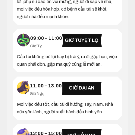
lời, phụ nữ báo tin vui mừng, người đi sắp về nhà,
mọi việc đều hòa hợp, có bệnh cầu tài sẽ khỏi,
người nhà đều mạnh khỏe.
09:00 – 11:00
GIỜ TUYỆT LỘ
Giờ Tỵ
Cầu tài không có lợi hay bị trái ý, ra đi gặp hạn, việc
quan phải đòn, gặp ma quỷ cúng lễ mới an.
11:00 – 13:00
GIỜ ĐẠI AN
Giờ Ngọ
Mọi việc đều tốt, cầu tài đi hướng Tây, Nam. Nhà
cửa yên lành, người xuất hành đều bình yên.
13:00 – 15:00