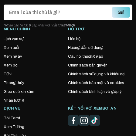
Gửi
*Nhận các tin tức & cập nhật mới nhất từ
XEMBOI
MENU CHÍNH
HỖ TRỢ
Lịch vạn sự
Liên hệ
Xem tuổi
Hướng dẫn sử dụng
Xem ngày
Câu hỏi thường gặp
Xem bói
Chính sách bản quyền
Tử vi
Chính sách sử dụng và khiếu nại
Phong thủy
Chính sách bảo mật và cookies
Gieo quẻ xin xăm
Chính sách bình luận và góp ý
Nhân tướng
DỊCH VỤ
KẾT NỐI VỚI XEMBOI.VN
Bói Tarot
Xem Tướng
Bói Tình yêu