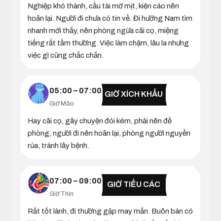
Nghiệp khó thành, cầu tài mờ mịt, kiện cáo nên
hoãn lại. Người đi chưa có tin về. Đi hướng Nam tìm
nhanh mới thấy, nên phòng ngừa cãi cọ, miệng
tiếng rất tầm thường. Việc làm chậm, lâu la nhưng
việc gì cũng chắc chắn.
05:00 – 07:00
GIỜ XÍCH KHẨU
Giờ Mão
Hay cãi cọ, gây chuyện đói kém, phải nên đề
phòng, người đi nên hoãn lại, phòng người nguyền
rủa, tránh lây bệnh.
07:00 – 09:00
GIỜ TIỂU CÁC
Giờ Thìn
Rất tốt lành, đi thường gặp may mắn. Buôn bán có