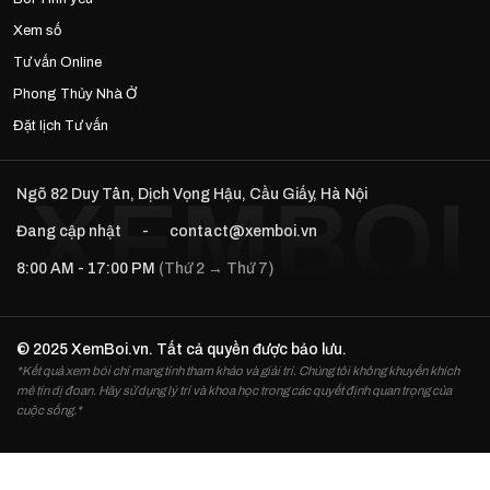
Xem số
Tư vấn Online
Phong Thủy Nhà Ở
Đặt lịch Tư vấn
Ngõ 82 Duy Tân, Dịch Vọng Hậu, Cầu Giấy, Hà Nội
Đang cập nhật
-
contact@xemboi.vn
8:00 AM - 17:00 PM
(Thứ 2 → Thứ 7)
© 2025 XemBoi.vn. Tất cả quyền được bảo lưu.
*Kết quả xem bói chỉ mang tính tham khảo và giải trí. Chúng tôi không khuyến khích
mê tín dị đoan. Hãy sử dụng lý trí và khoa học trong các quyết định quan trọng của
cuộc sống.*