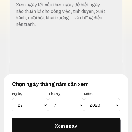
Xem ngày tốt xấu theo ngày để biết ngày
nào thuận lợi cho công việc, tình duyên, xuất
hành, cưới hỏi, khai trương… và những điều
nên tránh.
Chọn ngày tháng năm cần xem
1. Xem ngày tốt xấu 27 tháng 7 năm 2026
Ngày
Tháng
Năm
Lịch Vạn Niên 27 Tháng 07
Năm 2026
Xem ngay