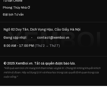
Tư vấn Online
Phong Thủy Nhà Ở
Đặt lịch Tư vấn
Ngõ 82 Duy Tân, Dịch Vọng Hậu, Cầu Giấy, Hà Nội
Đang cập nhật
-
contact@xemboi.vn
8:00 AM - 17:00 PM
(Thứ 2 → Thứ 7)
© 2025 XemBoi.vn. Tất cả quyền được bảo lưu.
*Kết quả xem bói chỉ mang tính tham khảo và giải trí. Chúng tôi không khuyến khích
mê tín dị đoan. Hãy sử dụng lý trí và khoa học trong các quyết định quan trọng của
cuộc sống.*