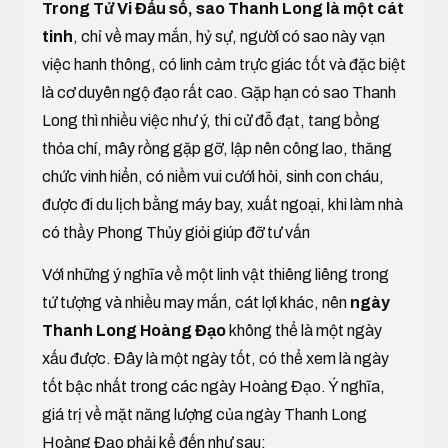
Trong Tử Vi Đẩu số, sao Thanh Long là một cát
tinh
, chỉ về may mắn, hỷ sự, người có sao này vạn
việc hanh thông, có linh cảm trực giác tốt và đặc biệt
là cơ duyên ngộ đạo rất cao. Gặp hạn có sao Thanh
Long thì nhiều việc như ý, thi cử đỗ đạt, tang bồng
thỏa chí, mây rồng gặp gỡ, lập nên công lao, thăng
chức vinh hiển, có niềm vui cưới hỏi, sinh con cháu,
được đi du lịch bằng máy bay, xuất ngoại, khi làm nhà
có thầy Phong Thủy giỏi giúp đỡ tư vấn
Với những ý nghĩa về một linh vật thiêng liêng trong
tứ tượng và nhiều may mắn, cát lợi khác, nên
ngày
Thanh Long Hoàng Đạo
không thể là một ngày
xấu được. Đây là một ngày tốt, có thể xem là ngày
tốt bậc nhất trong các ngày Hoàng Đạo. Ý nghĩa,
giá trị về mặt năng lượng của ngày Thanh Long
Hoàng Đạo phải kể đến như sau: