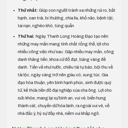
Thứ nhất:
Giúp con người tránh xa những rủi ro, bất
hạnh, oan trái, bi thương, chia lìa, khổ não, bệnh tật,
tai nạn, nghèo khó, túng quẫn
Thứ hai:
Ngày Thanh Long Hoàng Đạo tạo nên
những may mắn mang tính chất tổng thể, lợi cho
nhiều công việc như sau: Gặp nhiều may mắn, công
danh thăng tiến, khoa cử đỗ đạt, bảng vàng đề
danh. Tiền về như nước, chiêu tài tụ bảo, bội thu về
tài lộc, ngày càng trở nên giàu có, sung túc. Gia
đạo hòa thuận, yên bình hạnh phúc, sinh được quý
tử, kế thừa tiền đồ đại nghiệp của cha ông. Lợi cho
sức khỏe, mang lại sự bình an, vui vẻ, biến hung
thành cát, chuyển dữ hóa lành, ra ngoài vui vẻ, về
nhà đắc ý, hỷ sự đầy nhà, niềm vui khắp ngõ.