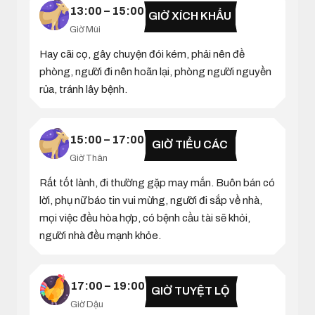
13:00 – 15:00
GIỜ XÍCH KHẨU
Giờ Mùi
Hay cãi cọ, gây chuyện đói kém, phải nên đề
phòng, người đi nên hoãn lại, phòng người nguyền
rủa, tránh lây bệnh.
15:00 – 17:00
GIỜ TIỂU CÁC
Giờ Thân
Rất tốt lành, đi thường gặp may mắn. Buôn bán có
lời, phụ nữ báo tin vui mừng, người đi sắp về nhà,
mọi việc đều hòa hợp, có bệnh cầu tài sẽ khỏi,
người nhà đều mạnh khỏe.
17:00 – 19:00
GIỜ TUYỆT LỘ
Giờ Dậu