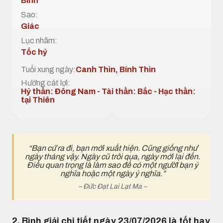
Bình
Sao:
Giác
Lục nhâm:
Tốc hỷ
Tuổi xung ngày:
Canh Thìn, Bính Thìn
Hướng cát lợi:
Hỷ thần: Đông Nam - Tài thần: Bắc - Hạc thần:
tại Thiên
“Bạn cứ ra đi, bạn mới xuất hiện. Cũng giống như
ngày tháng vậy. Ngày cũ trôi qua, ngày mới lại đến.
Điều quan trọng là làm sao để có một ngườI bạn ý
nghĩa hoặc một ngày ý nghĩa.”
– Đức Đạt Lai Lạt Ma –
2. Bình giải chi tiết ngày 23/07/2026 là tốt hay