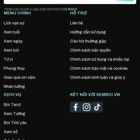
*Nhận các tin tức & cập nhật mới nhất từ
XEMBOI
MENU CHÍNH
HỖ TRỢ
Lịch vạn sự
Liên hệ
Xem tuổi
Hướng dẫn sử dụng
Xem ngày
Câu hỏi thường gặp
Xem bói
Chính sách bản quyền
Tử vi
Chính sách sử dụng và khiếu nại
Phong thủy
Chính sách bảo mật và cookies
Gieo quẻ xin xăm
Chính sách bình luận và góp ý
Nhân tướng
DỊCH VỤ
KẾT NỐI VỚI XEMBOI.VN
Bói Tarot
Xem Tướng
Bói Tình yêu
Xem số