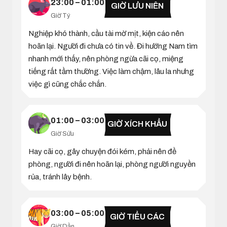
23:00 – 01:00
GIỜ LƯU NIÊN
Giờ Tý
Nghiệp khó thành, cầu tài mờ mịt, kiện cáo nên
hoãn lại. Người đi chưa có tin về. Đi hướng Nam tìm
nhanh mới thấy, nên phòng ngừa cãi cọ, miệng
tiếng rất tầm thường. Việc làm chậm, lâu la nhưng
việc gì cũng chắc chắn.
01:00 – 03:00
GIỜ XÍCH KHẨU
Giờ Sửu
Hay cãi cọ, gây chuyện đói kém, phải nên đề
phòng, người đi nên hoãn lại, phòng người nguyền
rủa, tránh lây bệnh.
03:00 – 05:00
GIỜ TIỂU CÁC
Giờ Dần