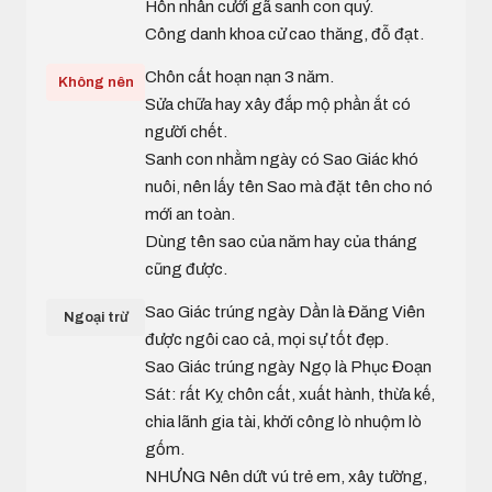
Hôn nhân cưới gã sanh con quý.
Công danh khoa cử cao thăng, đỗ đạt.
Chôn cất hoạn nạn 3 năm.
Không nên
Sửa chữa hay xây đắp mộ phần ắt có
người chết.
Sanh con nhằm ngày có Sao Giác khó
nuôi, nên lấy tên Sao mà đặt tên cho nó
mới an toàn.
Dùng tên sao của năm hay của tháng
cũng được.
Sao Giác trúng ngày Dần là Đăng Viên
Ngoại trừ
được ngôi cao cả, mọi sự tốt đẹp.
Sao Giác trúng ngày Ngọ là Phục Đoạn
Sát: rất Kỵ chôn cất, xuất hành, thừa kế,
chia lãnh gia tài, khởi công lò nhuộm lò
gốm.
NHƯNG Nên dứt vú trẻ em, xây tường,