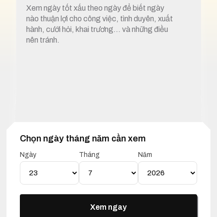
Xem ngày tốt xấu theo ngày để biết ngày
nào thuận lợi cho công việc, tình duyên, xuất
hành, cưới hỏi, khai trương… và những điều
nên tránh.
Chọn ngày tháng năm cần xem
1. Xem ngày tốt xấu 23 tháng 7 năm 2026
Ngày
Tháng
Năm
Lịch Vạn Niên 23 Tháng 07
Năm 2026
Xem ngay