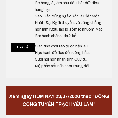
lấp hang lỗ, làm cầu tiêu, kết dứt điều
hung hại.
Sao Giác trúng ngày Sóc là Diệt Một
Nhật: Đại Kỵ đi thuyền, và cũng chẳng
nên làm rượu, lập lò gốm lò nhuộm, vào
làm hành chánh, thừa kế.
Giác tinh khởi tạo được bền lâu.
Thơ viết
Học hành đỗ đạc đến công hầu.
Cưới hỏi hôn nhân sinh Quý tử.
Mộ phần cất sửa chết trùng đôi
Xem ngày HÔM NAY 23/07/2026 theo "ĐỔNG
CÔNG TUYỂN TRẠCH YẾU LÃM"