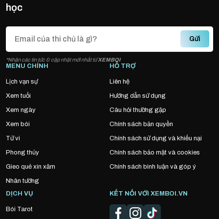
học
Gửi
*Nhận các tin tức & cập nhật mới nhất từ
XEMBOI
MENU CHÍNH
HỖ TRỢ
Lịch vạn sự
Liên hệ
Xem tuổi
Hướng dẫn sử dụng
Xem ngày
Câu hỏi thường gặp
Xem bói
Chính sách bản quyền
Tử vi
Chính sách sử dụng và khiếu nại
Phong thủy
Chính sách bảo mật và cookies
Gieo quẻ xin xăm
Chính sách bình luận và góp ý
Nhân tướng
DỊCH VỤ
KẾT NỐI VỚI XEMBOI.VN
Bói Tarot