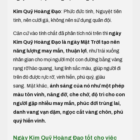
Kim Quỹ Hoàng Đạo
: Phức đức tinh, Nguyệt tiên
tinh, nên cưới gả, không nên sử dụng quân đội.
Căn cứ vào tính chất đã phân tích nói trên thì
ngày
Kim Quỹ Hoàng Đạo là ngày Mặt Trời tạo nên
năng lượng may mắn, thuận lợi
, như trải xuống
nhân gian cho mọi người một con đường bằng vàng
rạng rỡ hào quang, lung linh sắc màu, giúp người đi
trên đó được rực rỡ, vinh hiển, phú quý, giàu
sang. Mặt khác,
ánh sáng của nó như một phép
màu tôn vinh, nâng đỡ, che chở, độ trì cho con
người gặp nhiều may mắn, phúc đới trùng lai,
danh vang vạn dặm, ngọc cất vàng chôn, phú
quý hiển vinh.
Ngày Kim Quỹ Hoàng Đạo tốt cho việc