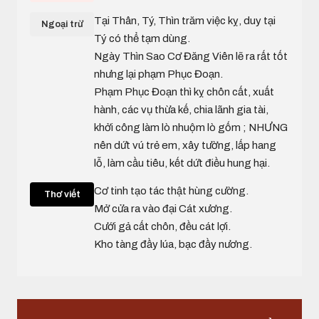
Tại Thân, Tý, Thìn trăm việc kỵ, duy tại
Ngoại trừ
Tý có thể tạm dùng.
Ngày Thìn Sao Cơ Đăng Viên lẽ ra rất tốt
nhưng lại phạm Phục Đoạn.
Phạm Phục Đoạn thì kỵ chôn cất, xuất
hành, các vụ thừa kế, chia lãnh gia tài,
khởi công làm lò nhuộm lò gốm ; NHƯNG
nên dứt vú trẻ em, xây tường, lấp hang
lỗ, làm cầu tiêu, kết dứt điều hung hại.
Cơ tinh tạo tác thật hùng cường.
Thơ viết
Mở cửa ra vào đại Cát xương.
Cưới gả cất chôn, đều cát lợi.
Kho tàng đầy lúa, bạc đầy nương.