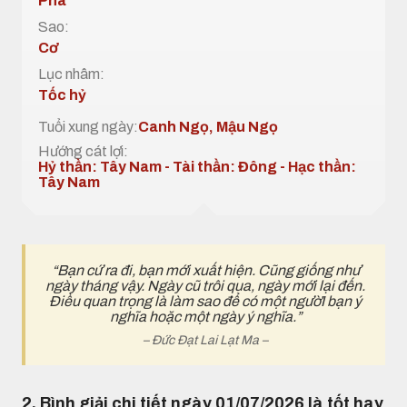
Phá
Sao:
Cơ
Lục nhâm:
Tốc hỷ
Tuổi xung ngày:
Canh Ngọ, Mậu Ngọ
Hướng cát lợi:
Hỷ thần: Tây Nam - Tài thần: Đông - Hạc thần:
Tây Nam
“Bạn cứ ra đi, bạn mới xuất hiện. Cũng giống như
ngày tháng vậy. Ngày cũ trôi qua, ngày mới lại đến.
Điều quan trọng là làm sao để có một ngườI bạn ý
nghĩa hoặc một ngày ý nghĩa.”
– Đức Đạt Lai Lạt Ma –
2. Bình giải chi tiết ngày 01/07/2026 là tốt hay