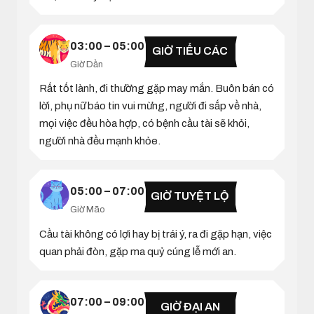
03:00 – 05:00
GIỜ TIỂU CÁC
Giờ Dần
Rất tốt lành, đi thường gặp may mắn. Buôn bán có
lời, phụ nữ báo tin vui mừng, người đi sắp về nhà,
mọi việc đều hòa hợp, có bệnh cầu tài sẽ khỏi,
người nhà đều mạnh khỏe.
05:00 – 07:00
GIỜ TUYỆT LỘ
Giờ Mão
Cầu tài không có lợi hay bị trái ý, ra đi gặp hạn, việc
quan phải đòn, gặp ma quỷ cúng lễ mới an.
07:00 – 09:00
GIỜ ĐẠI AN