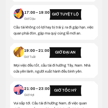
17:00 – 19:00
GIỜ TUYỆT LỘ
Giờ Dậu
Cầu tài không có lợi hay bị trái ý, ra đi gặp hạn, việc
quan phải đòn, gặp ma quỷ cúng lễ mới an.
19:00 – 21:00
GIỜ ĐẠI AN
Giờ Tuất
Mọi việc đều tốt, cầu tài đi hướng Tây, Nam. Nhà
cửa yên lành, người xuất hành đều bình yên.
21:00 – 23:00
GIỜ TỐC HỶ
Giờ Hợi
Vui sắp tới. Cầu tài đi hướng Nam, đi việc quan