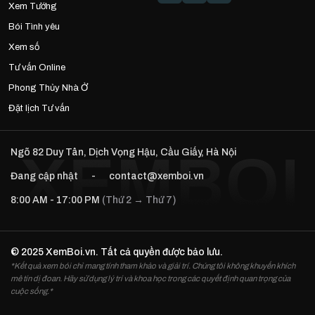
Xem Tướng
Bói Tình yêu
Xem số
Tư vấn Online
Phong Thủy Nhà Ở
Đặt lịch Tư vấn
Ngõ 82 Duy Tân, Dịch Vọng Hậu, Cầu Giấy, Hà Nội
Đang cập nhật
-
contact@xemboi.vn
8:00 AM - 17:00 PM
(Thứ 2 → Thứ 7)
© 2025 XemBoi.vn. Tất cả quyền được bảo lưu.
*Kết quả xem bói chỉ mang tính tham khảo và giải trí. Chúng tôi không khuyến khích
mê tín dị đoan. Hãy sử dụng lý trí và khoa học trong các quyết định quan trọng của
cuộc sống.*