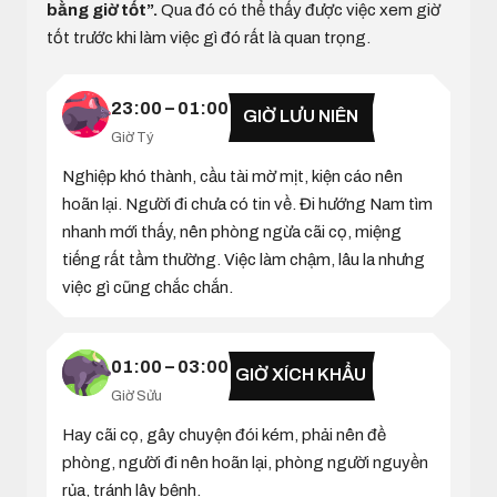
bằng giờ tốt”.
Qua đó có thể thấy được việc xem giờ
tốt trước khi làm việc gì đó rất là quan trọng.
23:00 – 01:00
GIỜ LƯU NIÊN
Giờ Tý
Nghiệp khó thành, cầu tài mờ mịt, kiện cáo nên
hoãn lại. Người đi chưa có tin về. Đi hướng Nam tìm
nhanh mới thấy, nên phòng ngừa cãi cọ, miệng
tiếng rất tầm thường. Việc làm chậm, lâu la nhưng
việc gì cũng chắc chắn.
01:00 – 03:00
GIỜ XÍCH KHẨU
Giờ Sửu
Hay cãi cọ, gây chuyện đói kém, phải nên đề
phòng, người đi nên hoãn lại, phòng người nguyền
rủa, tránh lây bệnh.