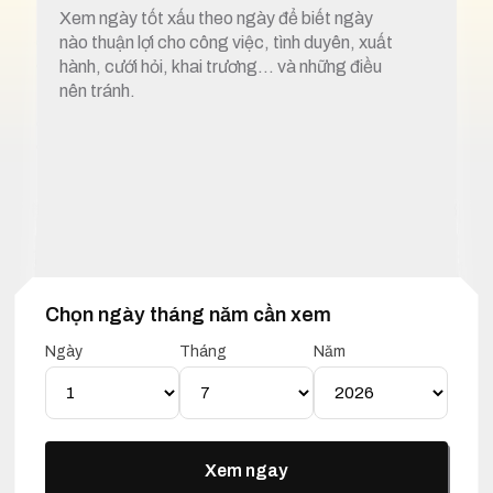
Xem ngày tốt xấu theo ngày để biết ngày
nào thuận lợi cho công việc, tình duyên, xuất
hành, cưới hỏi, khai trương… và những điều
nên tránh.
Chọn ngày tháng năm cần xem
1. Xem ngày tốt xấu 1 tháng 7 năm 2026
Ngày
Tháng
Năm
Lịch Vạn Niên 01 Tháng 07
Năm 2026
Xem ngay