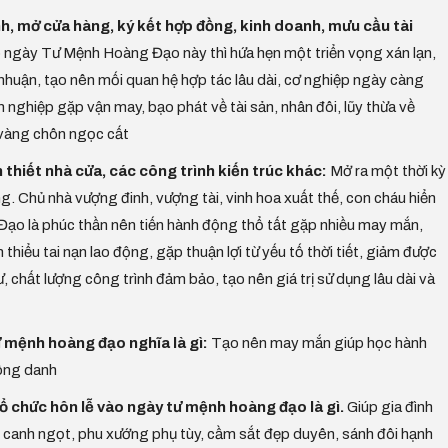
h, mở cửa hàng, ký kết hợp đồng, kinh doanh, mưu cầu tài
 ngày Tư Mệnh Hoàng Đạo này thì hứa hẹn một triển vọng xán lạn,
 nhuận, tạo nên mối quan hệ hợp tác lâu dài, cơ nghiệp ngày càng
nghiệp gặp vận may, bạo phát về tài sản, nhân đôi, lũy thừa về
, vàng chôn ngọc cất
 thiết nhà cửa, các công trình kiến trúc khác:
Mở ra một thời kỳ
hong. Chủ nhà vượng đinh, vượng tài, vinh hoa xuất thế, con cháu hiển
ạo là phúc thần nên tiến hành động thổ tất gặp nhiều may mắn,
hiểu tai nạn lao động, gặp thuận lợi từ yếu tố thời tiết, giảm được
ư, chất lượng công trình đảm bảo, tạo nên giá trị sử dụng lâu dài và
 mệnh hoàng đạo nghĩa là gì:
Tạo nên may mắn giúp học hành
công danh
 tổ chức hôn lễ vào ngày tư mệnh hoàng đạo là gì.
Giúp gia đình
 canh ngọt, phu xướng phụ tùy, cầm sắt đẹp duyên, sánh đôi hạnh