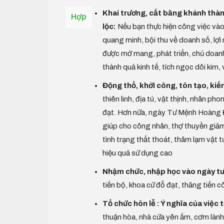
Khai trương, cắt băng khánh thàn
Hợp
lộc:
Nếu bạn thực hiện công việc vào
quang minh, bội thu về doanh số, lợi
được mở mang, phát triển, chủ doanh 
thành quả kinh tế, tích ngọc dôi kim
Động thổ, khởi công, tôn tạo, kiến
thiên linh, địa tú, vật thịnh, nhân p
đạt. Hơn nữa, ngày Tư Mệnh Hoàng Đ
giúp cho công nhân, thợ thuyền giảm t
tình trạng thất thoát, thâm lạm vật t
hiệu quả sử dụng cao
Nhậm chức, nhập học vào ngày tư
tiến bộ, khoa cử đỗ đạt, thăng tiến 
Tổ chức hôn lễ : Ý nghĩa của việc
thuận hòa, nhà cửa yên ấm, cơm lành