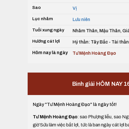
Sao
Vị
Lục nhâm
Lưu niên
Tuổi xung ngày
Nhâm Thân, Mậu Thân, Giá
Hướng cát lợi
Hỷ thần: Tây Bắc - Tài thầ
Hôm nay là ngày
Tư Mệnh Hoàng Đạo
Bình giải HÔM NAY 1
Ngày "Tư Mệnh Hoàng Đạo" là ngày tốt!
Tư Mệnh Hoàng Đạo
: sao Phượng liễu, sao Ngu
giờ Sửu làm việc bất lợi, tức là ban ngày cát lợi b