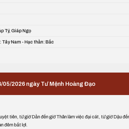
p Tý, Giáp Ngọ
n: Tây Nam - Hạc thần: Bắc
6/05/2026 ngày Tư Mệnh Hoàng Đạo
yệt tiên, từ giờ Dần đến giờ Thân làm việc đại cát, từ giờ Dậu đế
an đêm bất lợi.