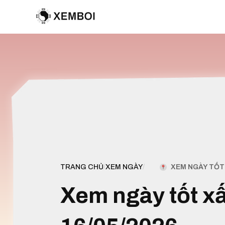
XEM NGÀY TỐT 
TRANG CHỦ
/
XEM NGÀY
/
Xem ngày tốt x