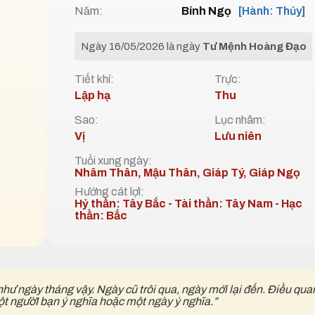
Năm:
Bính Ngọ
[Hành: Thủy]
Ngày 16/05/2026 là ngày
Tư Mệnh Hoàng Đạo
Tiết khí:
Trực:
Lập hạ
Thu
Sao:
Lục nhâm:
Vị
Lưu niên
Tuổi xung ngày:
Nhâm Thân, Mậu Thân, Giáp Tý, Giáp Ngọ
Hướng cát lợi:
Hỷ thần: Tây Bắc - Tài thần: Tây Nam - Hạc
thần: Bắc
như ngày tháng vậy. Ngày cũ trôi qua, ngày mới lại đến. Điều qua
ột ngườI bạn ý nghĩa hoặc một ngày ý nghĩa.”