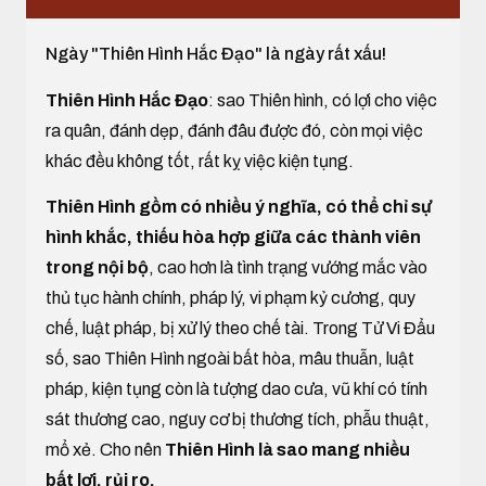
Ngày "Thiên Hình Hắc Đạo" là ngày rất xấu!
Thiên Hình Hắc Đạo
: sao Thiên hình, có lợi cho việc
ra quân, đánh dẹp, đánh đâu được đó, còn mọi việc
khác đều không tốt, rất kỵ việc kiện tụng.
Thiên Hình gồm có nhiều ý nghĩa, có thể chỉ sự
hình khắc, thiếu hòa hợp giữa các thành viên
trong nội bộ
, cao hơn là tình trạng vướng mắc vào
thủ tục hành chính, pháp lý, vi phạm kỷ cương, quy
chế, luật pháp, bị xử lý theo chế tài. Trong Tử Vi Đẩu
số, sao Thiên Hình ngoài bất hòa, mâu thuẫn, luật
pháp, kiện tụng còn là tượng dao cưa, vũ khí có tính
sát thương cao, nguy cơ bị thương tích, phẫu thuật,
mổ xẻ. Cho nên
Thiên Hình là sao mang nhiều
bất lợi, rủi ro.