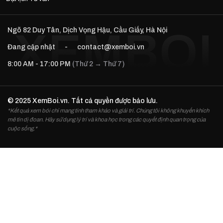
Ngõ 82 Duy Tân, Dịch Vọng Hậu, Cầu Giấy, Hà Nội
Đang cập nhật
-
contact@xemboi.vn
8:00 AM - 17:00 PM
(Thứ 2 → Thứ 7)
© 2025 XemBoi.vn. Tất cả quyền được bảo lưu.
*Kết quả xem bói chỉ mang tính tham khảo và giải trí. Chúng tôi không khuyến khích
mê tín dị đoan. Hãy sử dụng lý trí và khoa học trong các quyết định quan trọng của
cuộc sống.*