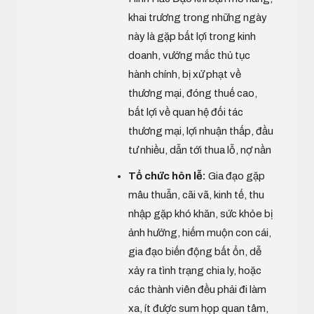
khai trương trong những ngày
này là gặp bất lợi trong kinh
doanh, vướng mắc thủ tục
hành chính, bị xử phạt về
thương mại, đóng thuế cao,
bất lợi về quan hệ đối tác
thương mại, lợi nhuận thấp, đầu
tư nhiều, dẫn tới thua lỗ, nợ nần
Tổ chức hôn lễ:
Gia đạo gặp
mâu thuẫn, cãi vã, kinh tế, thu
nhập gặp khó khăn, sức khỏe bị
ảnh hưởng, hiếm muộn con cái,
gia đạo biến động bất ổn, dễ
xảy ra tình trạng chia ly, hoặc
các thành viên đều phải đi làm
xa, ít được sum họp quan tâm,