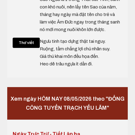
con khó nuôi, nên lấy tên Sao của năm,
tháng hay ngày mà đặt tên cho trẻ và
làm việc Âm Đức ngay trong tháng sanh
nó mới mong nuôi khôn lớn được.
Ngưu tinh tạo dựng thật tai nguy.
Thơ viết
Ruộng, tằm chẳng lợi chủ nhân suy.
Giá thú khai môn đều họa đến.
Heo dê trâu ngựa ít dần đi.
Xem ngày HÔM NAY 08/05/2026 theo "ĐỔNG
CÔNG TUYỂN TRẠCH YẾU LÃM"
Ngày Trưc Trừ - Tiết Lập hạ