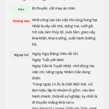
Đi thuyền, cắt may áo mão.
Nên
Khởi công tạo tác việc chi cũng hung hại.
Không nên
Nhất là xây cất nhà, dựng trại, cưới gã,
trổ cửa, làm thủy lợi, nuôi tằm, gieo cấy,
khai khẩn, khai trương, xuất hành đường
bộ.
Ngày Ngọ Đăng Viên rất tốt.
Ngoại trừ
Ngày Tuất yên lành.
Ngày Dần là Tuyệt Nhật, chớ động tác
việc chi, riêng ngày Nhâm Dần dùng
được.
Trúng ngày 14 ÂL là Diệt Một Sát, cử:
làm rượu, lập lò nhuộm lò gốm, vào làm
hành chánh, thừa kế sự nghiệp, kỵ nhất là
đi thuyền chẳng khỏi rủi ro.
Sao Ngưu là 1 trong Thất sát Tinh, sanh