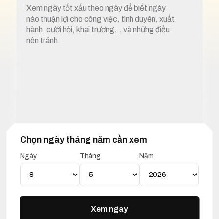
Xem ngày tốt xấu theo ngày để biết ngày
nào thuận lợi cho công việc, tình duyên, xuất
hành, cưới hỏi, khai trương… và những điều
nên tránh.
Chọn ngày tháng năm cần xem
1. Xem ngày tốt xấu 8 tháng 5 năm 2026
Ngày
Tháng
Năm
Lịch Vạn Niên 08 Tháng 05
Năm 2026
Xem ngay