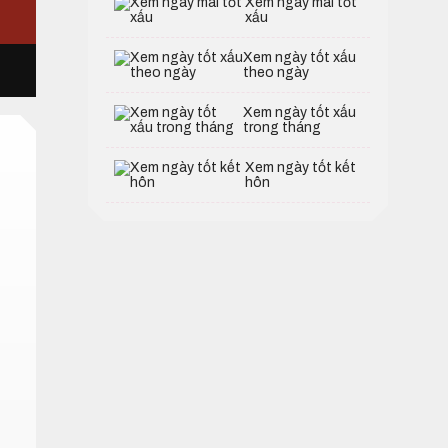
Xem ngày mai tốt
xấu
Xem ngày tốt xấu
theo ngày
Xem ngày tốt xấu
trong tháng
Xem ngày tốt kết
hôn