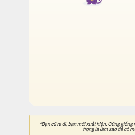
“Bạn cứ ra đi, bạn mới xuất hiện. Cũng giống 
trọng là làm sao để có m