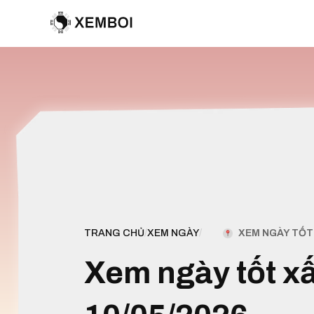
XEM NGÀY TỐT 
TRANG CHỦ
/
XEM NGÀY
/
Xem ngày tốt x