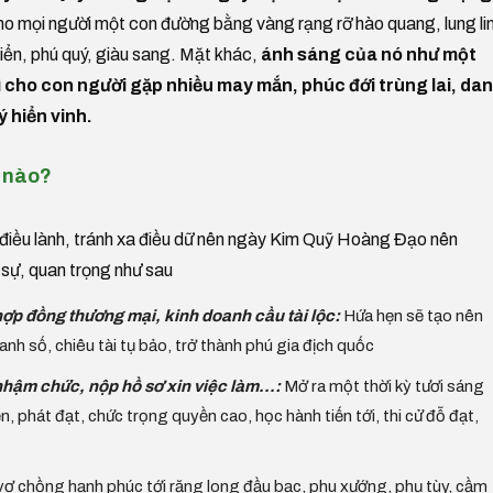
cho mọi người một con đường bằng vàng rạng rỡ hào quang, lung li
hiển, phú quý, giàu sang. Mặt khác,
ánh sáng của nó như một
ì cho con người gặp nhiều may mắn, phúc đới trùng lai, da
 hiển vinh.
 nào?
ới điều lành, tránh xa điều dữ nên ngày Kim Quỹ Hoàng Đạo nên
 sự, quan trọng như sau
hợp đồng thương mại, kinh doanh cầu tài lộc:
Hứa hẹn sẽ tạo nên
oanh số, chiêu tài tụ bảo, trở thành phú gia địch quốc
hậm chức, nộp hồ sơ xin việc làm...:
Mở ra một thời kỳ tươi sáng
, phát đạt, chức trọng quyền cao, học hành tiến tới, thi cử đỗ đạt,
vợ chồng hạnh phúc tới răng long đầu bạc, phu xướng, phụ tùy, cầm