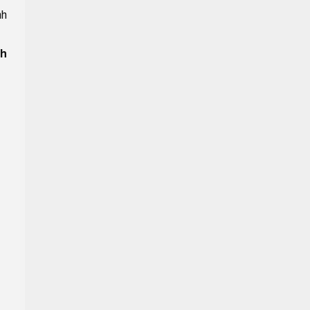
nh
nh