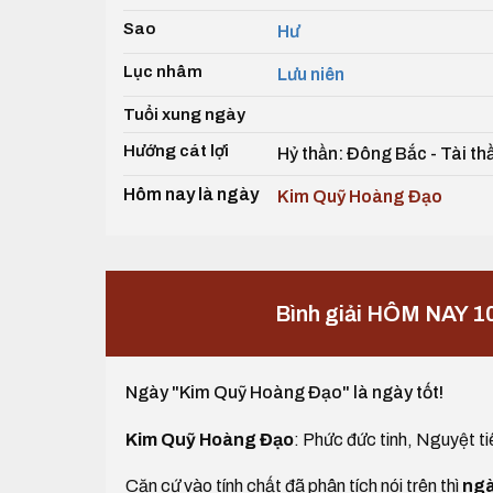
Sao
Hư
Lục nhâm
Lưu niên
Tuổi xung ngày
Hướng cát lợi
Hỷ thần: Đông Bắc - Tài t
Hôm nay là ngày
Kim Quỹ Hoàng Đạo
Bình giải HÔM NAY 1
Ngày "Kim Quỹ Hoàng Đạo" là ngày tốt!
Kim Quỹ Hoàng Đạo
: Phức đức tinh, Nguyệt ti
Căn cứ vào tính chất đã phân tích nói trên thì
ngà