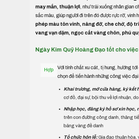
may mắn, thuận lợi
, như trải xuống nhân gian 
sắc màu, giúp người đi trên đó được rực rỡ, vinh 
phép màu tôn vinh, nâng đỡ, che chở, độ tr
vang vạn dặm, ngọc cất vàng chôn, phú quý
Ngày Kim Quỹ Hoàng Đạo tốt cho việc
Với tính chất xu cát, tị hung, hướng t
Hợp
chọn để tiến hành những công việc đại
Khai trương, mở cửa hàng, ký kết 
cơ đồ, đại sự, bội thu về lợi nhuận, d
Nhập học, đăng ký hồ sơ xin học, n
trên con đường công danh, thăng tiến
bảng vàng đề danh
Tổ chức hôn lễ:
Gia đạo thuận hòa, 