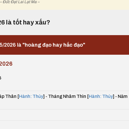
– Đức Đạt Lai Lạt Ma –
26 là tốt hay xấu?
5/2026 là
"hoàng đạo hay hắc đạo"
2026
6
áp Thân [
Hành: Thủy
] - Tháng Nhâm Thìn [
Hành: Thủy
] - Năm