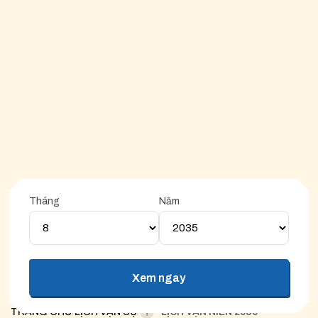
Tháng
Năm
Ngày hoàng đạo
Ngày hắc đạo
Xem ngay
Ghi chú: Ngày tốt sẽ chấm màu cam. Ngày xấu sẽ chấm màu
xám
TRANG CHỦ
/
LỊCH VẠN SỰ
/
LỊCH VẠN NIÊN 2035