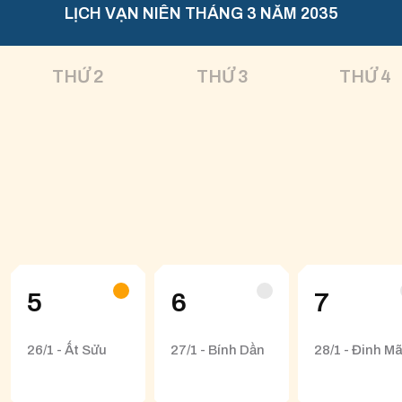
LỊCH VẠN NIÊN THÁNG 3 NĂM 2035
THỨ 2
THỨ 3
THỨ 4
5
6
7
26/1 - Ất Sửu
27/1 - Bính Dần
28/1 - Đinh M