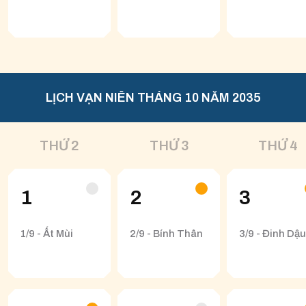
LỊCH VẠN NIÊN THÁNG 10 NĂM 2035
THỨ 2
THỨ 3
THỨ 4
1
2
3
1/9 - Ất Mùi
2/9 - Bính Thân
3/9 - Đinh Dậu