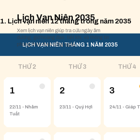
Lịch Vạn Niên 2035
1. Lịch vạn niên 12 tháng trong năm 2035
Xem lịch vạn niên giúp tra cứu ngày âm
dương, giờ hoàng đạo, tiết khí, và thông tin
phong thủy theo từng ngày.
LỊCH VẠN NIÊN THÁNG 1 NĂM 2035
THỨ 2
THỨ 3
THỨ 4
1
2
3
22/11 - Nhâm
23/11 - Quý Hợi
24/11 - Giáp 
Tuất