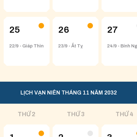
25
26
27
22/9 - Giáp Thìn
23/9 - Ất Tỵ
24/9 - Bính N
LỊCH VẠN NIÊN THÁNG 11 NĂM 2032
THỨ 2
THỨ 3
THỨ 4