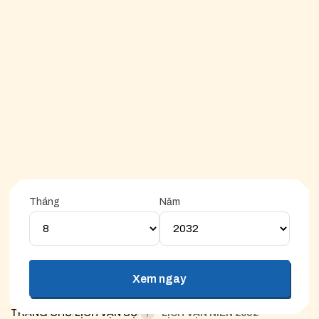
Tháng
Năm
Ngày hoàng đạo
Ngày hắc đạo
Xem ngay
Ghi chú: Ngày tốt sẽ chấm màu cam. Ngày xấu sẽ chấm màu
xám
TRANG CHỦ
/
LỊCH VẠN SỰ
/
LỊCH VẠN NIÊN 2032