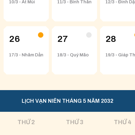
10/3 - Ất Mùi
11/3 - Bính Thân
12/3 - Đinh D
26
27
28
17/3 - Nhâm Dần
18/3 - Quý Mão
19/3 - Giáp Th
LỊCH VẠN NIÊN THÁNG 5 NĂM 2032
THỨ 2
THỨ 3
THỨ 4