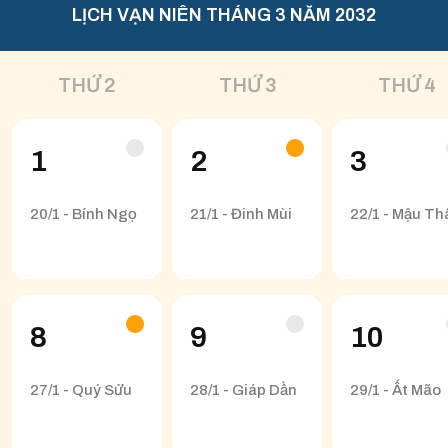
LỊCH VẠN NIÊN THÁNG 3 NĂM 2032
THỨ 2
THỨ 3
THỨ 4
1
2
3
20/1 - Bính Ngọ
21/1 - Đinh Mùi
22/1 - Mậu Th
8
9
10
27/1 - Quý Sửu
28/1 - Giáp Dần
29/1 - Ất Mão