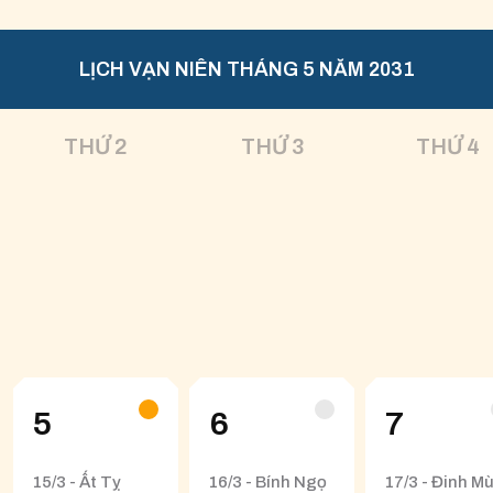
LỊCH VẠN NIÊN THÁNG 5 NĂM 2031
THỨ 2
THỨ 3
THỨ 4
5
6
7
15/3 - Ất Tỵ
16/3 - Bính Ngọ
17/3 - Đinh Mù