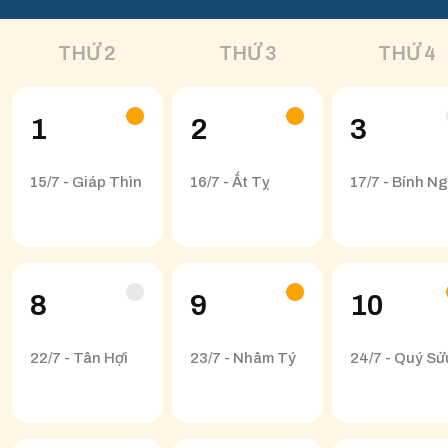
THỨ 2
THỨ 3
THỨ 4
1
2
3
15/7 - Giáp Thìn
16/7 - Ất Tỵ
17/7 - Bính N
8
9
10
22/7 - Tân Hợi
23/7 - Nhâm Tý
24/7 - Quý Sử