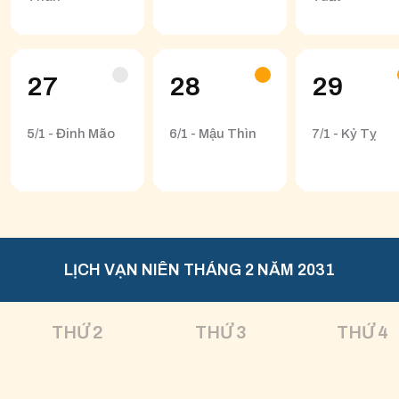
27
28
29
5/1 - Đinh Mão
6/1 - Mậu Thìn
7/1 - Kỷ Tỵ
LỊCH VẠN NIÊN THÁNG 2 NĂM 2031
THỨ 2
THỨ 3
THỨ 4