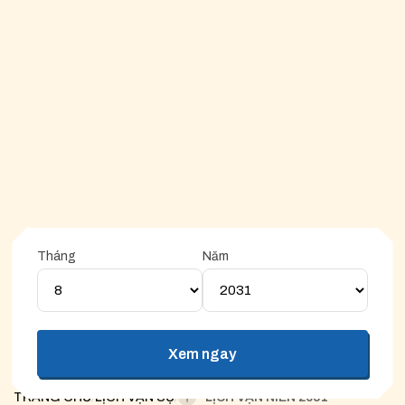
Tháng
Năm
Ngày hoàng đạo
Ngày hắc đạo
Xem ngay
Ghi chú: Ngày tốt sẽ chấm màu cam. Ngày xấu sẽ chấm màu
xám
TRANG CHỦ
/
LỊCH VẠN SỰ
/
LỊCH VẠN NIÊN 2031