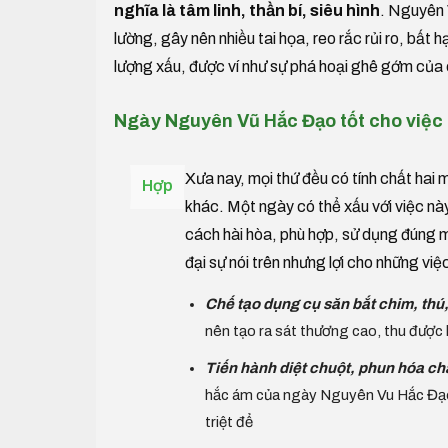
nghĩa là tâm linh, thần bí, siêu hình
. Nguyên 
lường, gây nên nhiều tai họa, reo rắc rủi ro, 
lượng xấu, được ví như sự phá hoại ghê gớm của 
Ngày Nguyên Vũ Hắc Đạo tốt cho việc
Xưa nay, mọi thứ đều có tính chất hai m
Hợp
khác. Một ngày có thể xấu với việc nà
cách hài hòa, phù hợp, sử dụng đúng 
đại sự nói trên nhưng lợi cho những việ
Chế tạo dụng cụ săn bắt chim, thú
nên tạo ra sát thương cao, thu được 
Tiến hành diệt chuột, phun hóa ch
hắc ám của ngày Nguyên Vu Hắc Đạo gi
triệt để