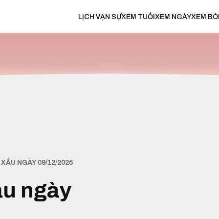
LỊCH VẠN SỰ
XEM TUỔI
XEM NGÀY
XEM BÓ
XẤU NGÀY 09/12/2026
ấu ngày