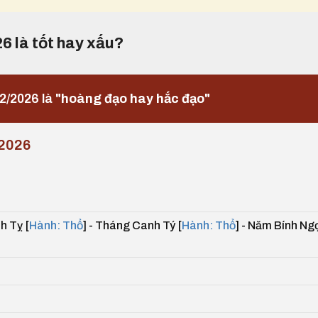
26 là tốt hay xấu?
2/2026 là
"hoàng đạo hay hắc đạo"
2026
h Tỵ [
Hành: Thổ
] - Tháng Canh Tý [
Hành: Thổ
] - Năm Bính Ng