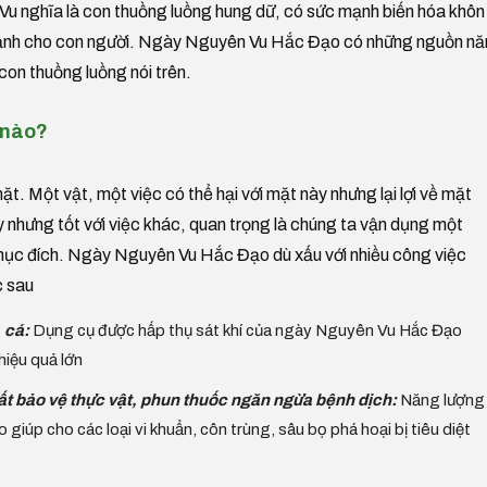
Vu nghĩa là con thuồng luồng hung dữ, có sức mạnh biến hóa khôn
bất hạnh cho con người. Ngày Nguyên Vu Hắc Đạo có những nguồn n
con thuồng luồng nói trên.
 nào?
ặt. Một vật, một việc có thể hại với mặt này nhưng lại lợi về mặt
y nhưng tốt với việc khác, quan trọng là chúng ta vận dụng một
mục đích. Ngày Nguyên Vu Hắc Đạo dù xấu với nhiều công việc
c sau
, cá:
Dụng cụ được hấp thụ sát khí của ngày Nguyên Vu Hắc Đạo
hiệu quả lớn
ất bảo vệ thực vật, phun thuốc ngăn ngừa bệnh dịch:
Năng lượng
úp cho các loại vi khuẩn, côn trùng, sâu bọ phá hoại bị tiêu diệt