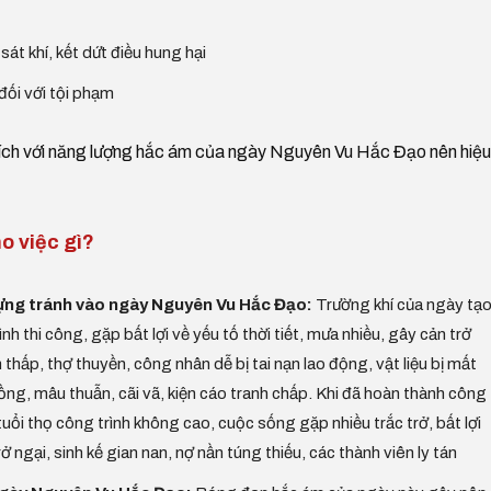
t khí, kết dứt điều hung hại
 đối với tội phạm
hích với năng lượng hắc ám của ngày Nguyên Vu Hắc Đạo nên hiệu
o việc gì?
dựng tránh vào ngày Nguyên Vu Hắc Đạo:
Trường khí của ngày tạ
rình thi công, gặp bất lợi về yếu tố thời tiết, mưa nhiều, gây cản trở
 thấp, thợ thuyền, công nhân dễ bị tai nạn lao động, vật liệu bị mất
ồng, mâu thuẫn, cãi vã, kiện cáo tranh chấp. Khi đã hoàn thành công
, tuổi thọ công trình không cao, cuộc sống gặp nhiều trắc trở, bất lợi
rở ngại, sinh kế gian nan, nợ nần túng thiếu, các thành viên ly tán