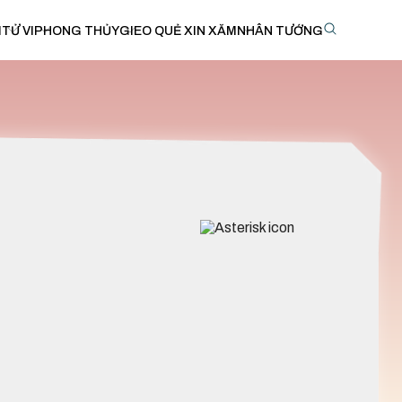
I
TỬ VI
PHONG THỦY
GIEO QUẺ XIN XĂM
NHÂN TƯỚNG