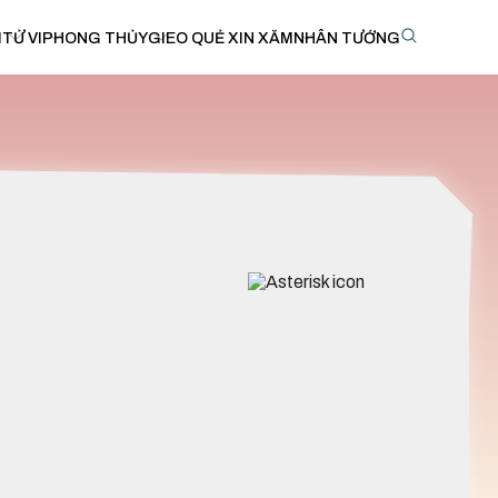
I
TỬ VI
PHONG THỦY
GIEO QUẺ XIN XĂM
NHÂN TƯỚNG