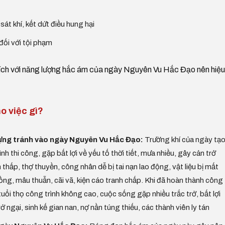
t khí, kết dứt điều hung hại
 đối với tội phạm
hích với năng lượng hắc ám của ngày Nguyên Vu Hắc Đạo nên hiệu
o việc gì?
dựng tránh vào ngày Nguyên Vu Hắc Đạo:
Trường khí của ngày tạ
rình thi công, gặp bất lợi về yếu tố thời tiết, mưa nhiều, gây cản trở
 thấp, thợ thuyền, công nhân dễ bị tai nạn lao động, vật liệu bị mất
ồng, mâu thuẫn, cãi vã, kiện cáo tranh chấp. Khi đã hoàn thành công
, tuổi thọ công trình không cao, cuộc sống gặp nhiều trắc trở, bất lợi
rở ngại, sinh kế gian nan, nợ nần túng thiếu, các thành viên ly tán