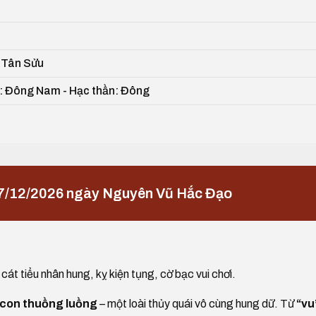
, Tân Sửu
ần: Đông Nam - Hạc thần: Đông
7/12/2026 ngày Nguyên Vũ Hắc Đạo
cát tiểu nhân hung, kỵ kiện tụng, cờ bạc vui chơi.
 con thuồng luồng
– một loài thủy quái vô cùng hung dữ. Từ
“vu