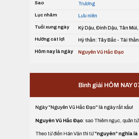
Sao
Trương
Lục nhâm
Lưu niên
Tuổi xung ngày
Kỷ Dậu, Đinh Dậu, Tân Mùi
Hướng cát lợi
Hỷ thần: Tây Bắc - Tài th
Hôm nay là ngày
Nguyên Vũ Hắc Đạo
Bình giải HÔM NAY 0
Ngày "Nguyên Vũ Hắc Đạo" là ngày rất xấu!
Nguyên Vũ Hắc Đạo
: sao Thiêm ngục, quân tử 
Theo từ điển Hán Văn thì từ
“nguyên” nghĩa là