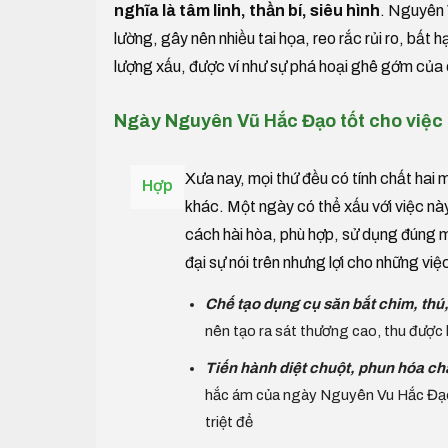
nghĩa là tâm linh, thần bí, siêu hình
. Nguyên 
lường, gây nên nhiều tai họa, reo rắc rủi ro, 
lượng xấu, được ví như sự phá hoại ghê gớm của 
Ngày Nguyên Vũ Hắc Đạo tốt cho việc
Xưa nay, mọi thứ đều có tính chất hai m
Hợp
khác. Một ngày có thể xấu với việc nà
cách hài hòa, phù hợp, sử dụng đúng 
đại sự nói trên nhưng lợi cho những việ
Chế tạo dụng cụ săn bắt chim, thú
nên tạo ra sát thương cao, thu được 
Tiến hành diệt chuột, phun hóa ch
hắc ám của ngày Nguyên Vu Hắc Đạo gi
triệt để