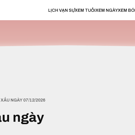
LỊCH VẠN SỰ
XEM TUỔI
XEM NGÀY
XEM BÓ
XẤU NGÀY 07/12/2026
ấu ngày