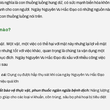
Vu nghĩa là con thuồng luồng hung dữ, có sức mạnh biến hóa khôn
bất hạnh cho con người. Ngày Nguyên Vu Hắc Đạo có những nguồn n
con thuồng luồng nói trên.
 nào?
ặt. Một vật, một việc có thể hại với mặt này nhưng lại lợi về mặt
y nhưng tốt với việc khác, quan trọng là chúng ta vận dụng một
mục đích. Ngày Nguyên Vu Hắc Đạo dù xấu với nhiều công việc
c sau
, cá:
Dụng cụ được hấp thụ sát khí của ngày Nguyên Vu Hắc Đạo
hiệu quả lớn
ất bảo vệ thực vật, phun thuốc ngăn ngừa bệnh dịch:
Năng lượng
úp cho các loại vi khuẩn, côn trùng, sâu bọ phá hoại bị tiêu diệt