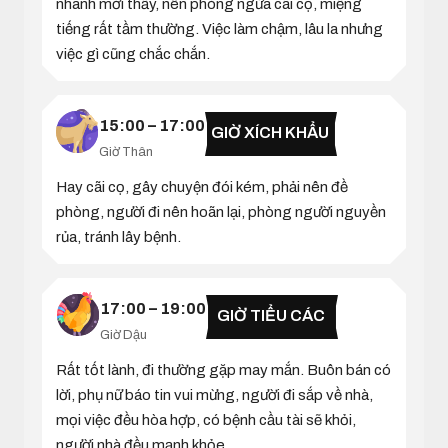
nhanh mới thấy, nên phòng ngừa cãi cọ, miệng
tiếng rất tầm thường. Việc làm chậm, lâu la nhưng
việc gì cũng chắc chắn.
15:00 – 17:00
GIỜ XÍCH KHẨU
Giờ Thân
Hay cãi cọ, gây chuyện đói kém, phải nên đề
phòng, người đi nên hoãn lại, phòng người nguyền
rủa, tránh lây bệnh.
17:00 – 19:00
GIỜ TIỂU CÁC
Giờ Dậu
Rất tốt lành, đi thường gặp may mắn. Buôn bán có
lời, phụ nữ báo tin vui mừng, người đi sắp về nhà,
mọi việc đều hòa hợp, có bệnh cầu tài sẽ khỏi,
người nhà đều mạnh khỏe.