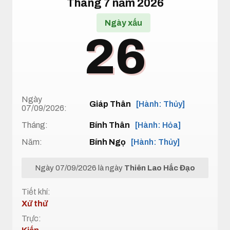
Tháng 7 năm 2026
Ngày xấu
26
Ngày
Giáp Thân
[Hành: Thủy]
07/09/2026:
Tháng:
Bính Thân
[Hành: Hỏa]
Năm:
Bính Ngọ
[Hành: Thủy]
Ngày 07/09/2026 là ngày
Thiên Lao Hắc Đạo
Tiết khí:
Xử thử
Trực: