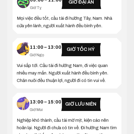
GIỜ ĐẠI AN
Giờ Tỵ
Mọi việc đều tốt, cầu tài đi hướng Tây, Nam. Nhà
cửa yên lành, người xuất hành đều bình yên.
11:00 – 13:00
GIỜ TỐC HỶ
Giờ Ngọ
Vui sắp tới. Cầu tài đi hướng Nam, đi việc quan
nhiều may mắn. Người xuất hành đều bình yên.
Chăn nuôi đều thuận lợi, người đi có tin vui về.
13:00 – 15:00
GIỜ LƯU NIÊN
Giờ Mùi
Nghiệp khó thành, cầu tài mờ mịt, kiện cáo nên
hoãn lại. Người đi chưa có tin về. Đi hướng Nam tìm