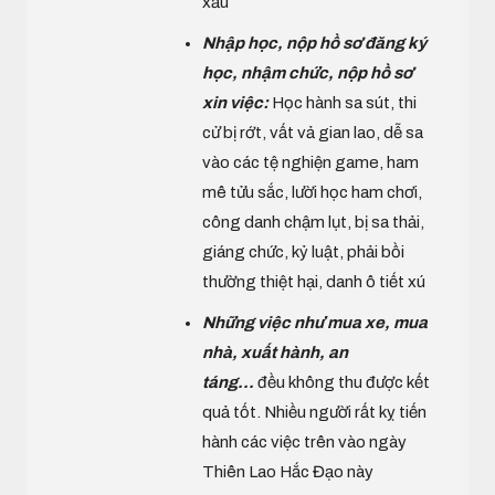
xấu
Nhập học, nộp hồ sơ đăng ký
học, nhậm chức, nộp hồ sơ
xin việc:
Học hành sa sút, thi
cử bị rớt, vất vả gian lao, dễ sa
vào các tệ nghiện game, ham
mê tửu sắc, lười học ham chơi,
công danh chậm lụt, bị sa thải,
giáng chức, kỷ luật, phải bồi
thường thiệt hại, danh ô tiết xú
Những việc như mua xe, mua
nhà, xuất hành, an
táng...
đều không thu được kết
quả tốt. Nhiều người rất kỵ tiến
hành các việc trên vào ngày
Thiên Lao Hắc Đạo này