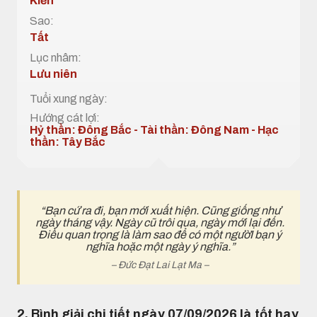
Kiến
Sao:
Tất
Lục nhâm:
Lưu niên
Tuổi xung ngày:
Hướng cát lợi:
Hỷ thần: Đông Bắc - Tài thần: Đông Nam - Hạc
thần: Tây Bắc
“Bạn cứ ra đi, bạn mới xuất hiện. Cũng giống như
ngày tháng vậy. Ngày cũ trôi qua, ngày mới lại đến.
Điều quan trọng là làm sao để có một ngườI bạn ý
nghĩa hoặc một ngày ý nghĩa.”
– Đức Đạt Lai Lạt Ma –
2. Bình giải chi tiết ngày 07/09/2026 là tốt hay