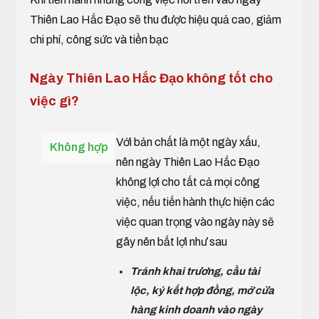
Thiên Lao Hắc Đạo sẽ thu được hiệu quả cao, giảm
chi phí, công sức và tiền bạc
Ngày Thiên Lao Hắc Đạo không tốt cho
việc gì?
Với bản chất là một ngày xấu,
Không hợp
nên ngày Thiên Lao Hắc Đạo
không lợi cho tất cả mọi công
việc, nếu tiến hành thực hiện các
việc quan trọng vào ngày này sẽ
gây nên bất lợi như sau
Tránh khai trương, cầu tài
lộc, ký kết hợp đồng, mở cửa
hàng kinh doanh vào ngày