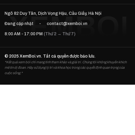
Ngõ 82 Duy Tân, Dịch Vọng Hậu, Cầu Giấy, Hà Nội
Đang cập nhật
-
contact@xemboi.vn
8:00 AM - 17:00 PM
(Thứ 2 → Thứ 7)
© 2025 XemBoi.vn. Tất cả quyền được bảo lưu.
*Kết quả xem bói chỉ mang tính tham khảo và giải trí. Chúng tôi không khuyến khích
mê tín dị đoan. Hãy sử dụng lý trí và khoa học trong các quyết định quan trọng của
cuộc sống.*