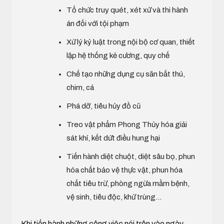
Tổ chức truy quét, xét xử và thi hành
án đối với tội phạm
Xử lý kỷ luật trong nội bộ cơ quan, thiết
lập hệ thống kẻ cương, quy chế
Chế tạo những dụng cụ săn bắt thú,
chim, cá
Phá dỡ, tiêu hủy đồ cũ
Treo vật phẩm Phong Thủy hóa giải
sát khí, kết dứt điều hung hại
Tiến hành diệt chuột, diệt sâu bọ, phun
hóa chất bảo vệ thực vật, phun hóa
chất tiêu trừ, phòng ngừa mầm bệnh,
vệ sinh, tiêu độc, khử trùng...
Khi tiến hành những công việc nói trên vào ngày