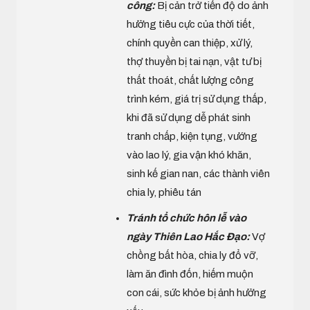
công:
Bị cản trở tiến độ do ảnh
hưởng tiêu cực của thời tiết,
chính quyền can thiệp, xử lý,
thợ thuyền bị tai nạn, vật tư bị
thất thoát, chất lượng công
trình kém, giá trị sử dụng thấp,
khi đã sử dụng dễ phát sinh
tranh chấp, kiện tụng, vướng
vào lao lý, gia vận khó khăn,
sinh kế gian nan, các thành viên
chia ly, phiêu tán
Tránh tổ chức hôn lễ vào
ngày Thiên Lao Hắc Đạo:
Vợ
chồng bất hòa, chia ly đổ vỡ,
làm ăn đình đốn, hiếm muộn
con cái, sức khỏe bị ảnh hưởng