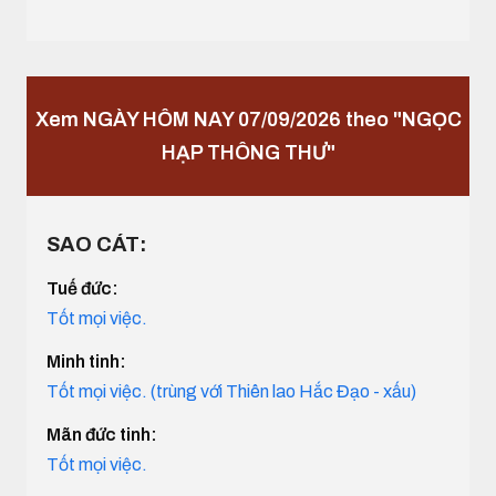
Xem NGÀY HÔM NAY 07/09/2026 theo "NGỌC
HẠP THÔNG THƯ"
SAO CÁT:
Tuế đức:
Tốt mọi việc.
Minh tinh:
Tốt mọi việc. (trùng với Thiên lao Hắc Đạo - xấu)
Mãn đức tinh:
Tốt mọi việc.