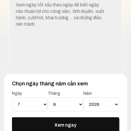
Xem ngày tốt xấu theo ngày để biết ngày
nào thuận lợi cho công việc, tình duyên, xuất
hành, cưới hỏi, khai trương… và những điều
nên tránh.
Chọn ngày tháng năm cần xem
1. Xem ngày tốt xấu 7 tháng 9 năm 2026
Ngày
Tháng
Năm
Lịch Vạn Niên 07 Tháng 09
Năm 2026
Xem ngay