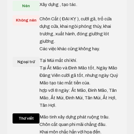
Xây dựng , tạo tác.
Nên
Chôn Cất ( ĐẠI KỴ ), cưới gã, trổ cửa
Không nên
dựng cửa, khai ngòi phóng thủy, khai
trương, xuất hành, đóng giường lót
giường.
Các việc khác cũng không hay.
Tại Mùi mất chí khí.
Ngoại trừ
Tại Ất Mão và Đinh Mão tốt, Ngày Mão
Đăng Viên cưới gã tốt, nhưng ngày Quý
Mão tạo tác mất tiền của.
hợp với 8 ngày: Ất Mão, Đinh Mão, Tân
Mão, Ất Mùi, Đinh Mùi, Tân Mùi, Ất Hợi,
Tân Hợi.
Mão tinh xây dựng phát ruộng trâu.
Thơ viết
Chôn cất quan phi mãi chẳng đâu.
Khai môn chắc hẳn vời họa đến.