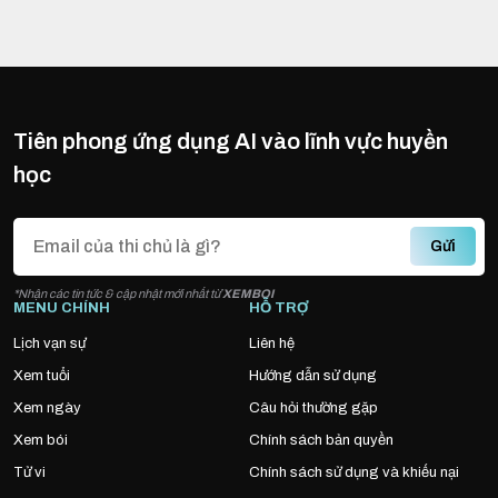
Tiên phong ứng dụng AI vào lĩnh vực huyền
học
Gửi
*Nhận các tin tức & cập nhật mới nhất từ
XEMBOI
MENU CHÍNH
HỖ TRỢ
Lịch vạn sự
Liên hệ
Xem tuổi
Hướng dẫn sử dụng
Xem ngày
Câu hỏi thường gặp
Xem bói
Chính sách bản quyền
Tử vi
Chính sách sử dụng và khiếu nại