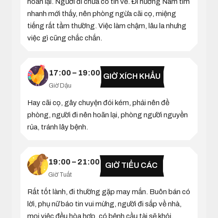
hoãn lại. Người đi chưa có tin về. Đi hướng Nam tìm
nhanh mới thấy, nên phòng ngừa cãi cọ, miệng
tiếng rất tầm thường. Việc làm chậm, lâu la nhưng
việc gì cũng chắc chắn.
17:00 – 19:00
GIỜ XÍCH KHẨU
Giờ Dậu
Hay cãi cọ, gây chuyện đói kém, phải nên đề
phòng, người đi nên hoãn lại, phòng người nguyền
rủa, tránh lây bệnh.
19:00 – 21:00
GIỜ TIỂU CÁC
Giờ Tuất
Rất tốt lành, đi thường gặp may mắn. Buôn bán có
lời, phụ nữ báo tin vui mừng, người đi sắp về nhà,
mọi việc đều hòa hợp, có bệnh cầu tài sẽ khỏi,