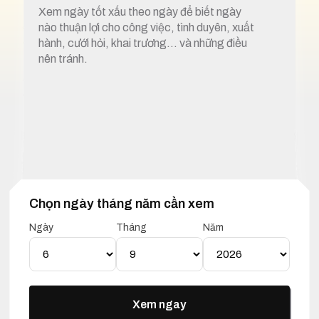
Xem ngày tốt xấu theo ngày để biết ngày
nào thuận lợi cho công việc, tình duyên, xuất
hành, cưới hỏi, khai trương… và những điều
nên tránh.
Chọn ngày tháng năm cần xem
1. Xem ngày tốt xấu 6 tháng 9 năm 2026
Ngày
Tháng
Năm
Lịch Vạn Niên 06 Tháng 09
Năm 2026
Xem ngay