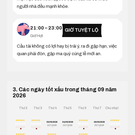
người nhà đều mạnh khỏe.
21:00 – 23:00
GIỜ TUYỆT LỘ
Giờ Hợi
Cầu tài không có lợi hay bị trái ý, ra đi gặp hạn, việc
quan phải đòn, gặp ma quỷ cúng lễ mới an.
3. Các ngày tốt xấu trong tháng 09 năm
2026
Thứ 2
Thứ 3
Thứ 4
Thứ 5
Thứ 6
Thứ 7
Chủ nhật
03/09/2026
04/09/2026
06/09/2026
01/09/2026
02/09/2026
05/09/2026
07/09/2026
22/7/2026
23/7/2026
25/7/2026
20/7/2026
21/7/2026
24/7/2026
26/7/2026