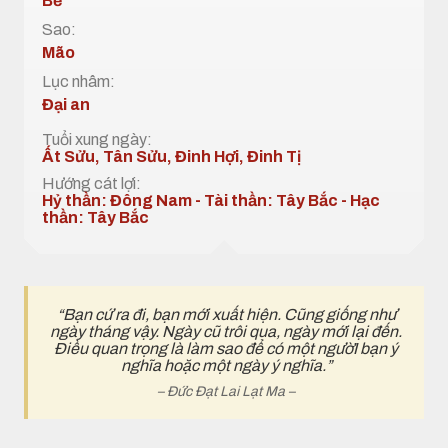
Bế
Sao:
Mão
Lục nhâm:
Đại an
Tuổi xung ngày:
Ất Sửu, Tân Sửu, Đinh Hợi, Đinh Tị
Hướng cát lợi:
Hỷ thần: Đông Nam - Tài thần: Tây Bắc - Hạc
thần: Tây Bắc
“Bạn cứ ra đi, bạn mới xuất hiện. Cũng giống như
ngày tháng vậy. Ngày cũ trôi qua, ngày mới lại đến.
Điều quan trọng là làm sao để có một ngườI bạn ý
nghĩa hoặc một ngày ý nghĩa.”
– Đức Đạt Lai Lạt Ma –