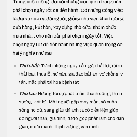
Trong cuộc sống, đối với những việc quan trọng nên
phải chọn ngày tốt để tiến hành. Có những công việc
là đại sự của cả đời người, giống như việc khai trương
cửa hàng, kết hôn, xây dựng nhà cửa, nhậm chức,
mua nhà... cho nên cần phải chọn ngày tốt. Việc
chọn ngày tốt để tiến hành những việc quan trọng có
hai ý nghĩa như sau
Thứ nhất:
Tránh những ngày xấu, gặp bất lợi, rủi ro,
thất bại, thua lỗ, nợ nần, gia đạo bất an, vợ chồng ly
tán, mắc phải tai họa bệnh tật
Thứ hai:
Hướng tới sự phát triển, thành công, thịnh
vượng, cát lợi. Một người gặp may mắn, có cuộc
sống no đủ, sang giàu thì anh ta có điều kiện giúp
đỡ người thân, gia đình, từ đó góp phần làm cho dân
giàu, nước mạnh, thịnh vượng, văn minh