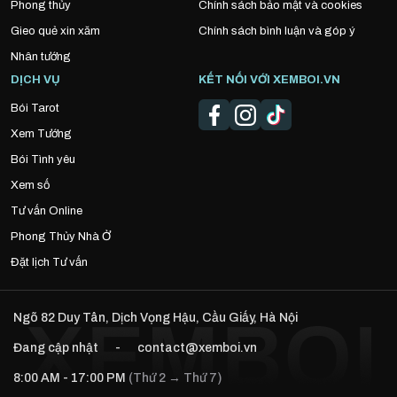
Phong thủy
Chính sách bảo mật và cookies
Gieo quẻ xin xăm
Chính sách bình luận và góp ý
Nhân tướng
DỊCH VỤ
KẾT NỐI VỚI XEMBOI.VN
Bói Tarot
Xem Tướng
Bói Tình yêu
Xem số
Tư vấn Online
Phong Thủy Nhà Ở
Đặt lịch Tư vấn
Ngõ 82 Duy Tân, Dịch Vọng Hậu, Cầu Giấy, Hà Nội
Đang cập nhật
-
contact@xemboi.vn
8:00 AM - 17:00 PM
(Thứ 2 → Thứ 7)