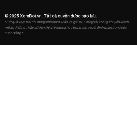
© 2025 XemBoi.vn. Tất cả quyền được bảo lưu.
*Kết quả xem bói chỉ mang tính tham khảo và giải trí. Chúng tôi không khuyến khích
mê tín dị đoan. Hãy sử dụng lý trí và khoa học trong các quyết định quan trọng của
cuộc sống.*