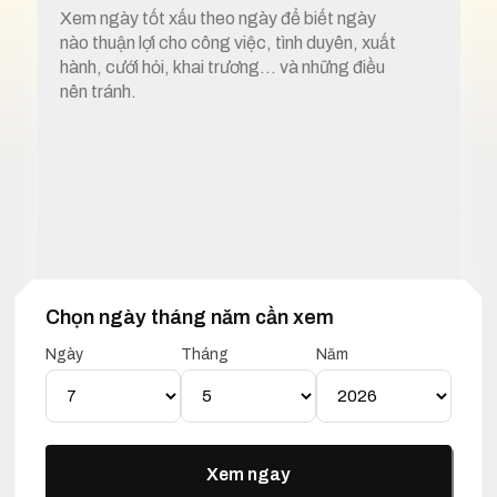
Xem ngày tốt xấu theo ngày để biết ngày
nào thuận lợi cho công việc, tình duyên, xuất
hành, cưới hỏi, khai trương… và những điều
nên tránh.
Chọn ngày tháng năm cần xem
1. Xem ngày tốt xấu 7 tháng 5 năm 2026
Ngày
Tháng
Năm
Lịch Vạn Niên 07 Tháng 05
Năm 2026
Xem ngay