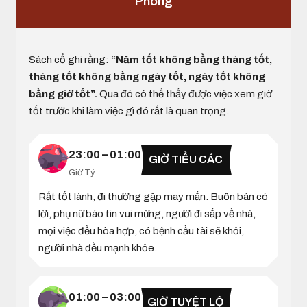
Phong
Sách cổ ghi rằng:
“Năm tốt không bằng tháng tốt,
tháng tốt không bằng ngày tốt, ngày tốt không
bằng giờ tốt”.
Qua đó có thể thấy được việc xem giờ
tốt trước khi làm việc gì đó rất là quan trọng.
23:00 – 01:00
GIỜ TIỂU CÁC
Giờ Tý
Rất tốt lành, đi thường gặp may mắn. Buôn bán có
lời, phụ nữ báo tin vui mừng, người đi sắp về nhà,
mọi việc đều hòa hợp, có bệnh cầu tài sẽ khỏi,
người nhà đều mạnh khỏe.
01:00 – 03:00
GIỜ TUYỆT LỘ