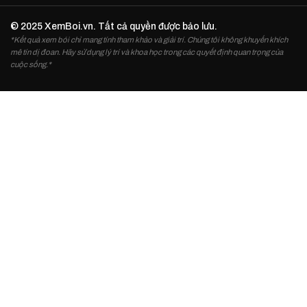
© 2025 XemBoi.vn. Tất cả quyền được bảo lưu.
*Kết quả xem bói chỉ mang tính tham khảo và giải trí. Chúng tôi không khuyến khích
mê tín dị đoan. Hãy sử dụng lý trí và khoa học trong các quyết định quan trọng của
cuộc sống.*