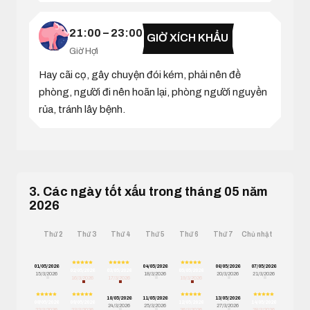
21:00 – 23:00
GIỜ XÍCH KHẨU
Giờ Hợi
Hay cãi cọ, gây chuyện đói kém, phải nên đề
phòng, người đi nên hoãn lại, phòng người nguyền
rủa, tránh lây bệnh.
3. Các ngày tốt xấu trong tháng 05 năm
2026
Thứ 2
Thứ 3
Thứ 4
Thứ 5
Thứ 6
Thứ 7
Chủ nhật
01/05/2026
04/05/2026
06/05/2026
07/05/2026
02/05/2026
03/05/2026
05/05/2026
15/3/2026
18/3/2026
20/3/2026
21/3/2026
16/3/2026
17/3/2026
19/3/2026
10/05/2026
11/05/2026
13/05/2026
08/05/2026
09/05/2026
12/05/2026
14/05/2026
24/3/2026
25/3/2026
27/3/2026
22/3/2026
23/3/2026
26/3/2026
28/3/2026