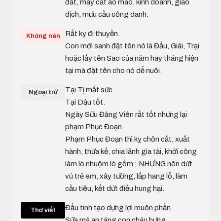
đất, may cắt áo mão, kinh doanh, giao
dịch, mưu cầu công danh.
Rất kỵ đi thuyền.
Không nên
Con mới sanh đặt tên nó là Đẩu, Giải, Trại
hoặc lấy tên Sao của năm hay tháng hiện
tại mà đặt tên cho nó dễ nuôi.
Tại Tị mất sức.
Ngoại trừ
Tại Dậu tốt.
Ngày Sửu Đăng Viên rất tốt nhưng lại
phạm Phục Đoạn.
Phạm Phục Đoạn thì kỵ chôn cất, xuất
hành, thừa kế, chia lãnh gia tài, khởi công
làm lò nhuộm lò gốm ; NHƯNG nên dứt
vú trẻ em, xây tường, lấp hang lỗ, làm
cầu tiêu, kết dứt điều hung hại.
Đẩu tinh tạo dựng lợi muôn phần.
Thơ viết
Sửa mả an táng con cháu hưng.