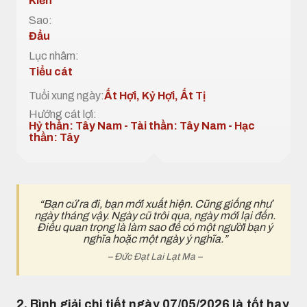
Kiến
Sao:
Đẩu
Lục nhâm:
Tiểu cát
Tuổi xung ngày:
Ất Hợi, Kỷ Hợi, Ất Tị
Hướng cát lợi:
Hỷ thần: Tây Nam - Tài thần: Tây Nam - Hạc
thần: Tây
“Bạn cứ ra đi, bạn mới xuất hiện. Cũng giống như
ngày tháng vậy. Ngày cũ trôi qua, ngày mới lại đến.
Điều quan trọng là làm sao để có một ngườI bạn ý
nghĩa hoặc một ngày ý nghĩa.”
– Đức Đạt Lai Lạt Ma –
2. Bình giải chi tiết ngày 07/05/2026 là tốt hay