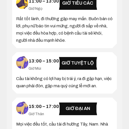
11:00 – 13:00
GIỜ TIỂU CÁC
Giờ Ngọ
Rất tốt lành, đi thường gặp may mắn. Buôn bán có
lời, phụ nữ báo tin vui mừng, người đi sắp về nhà,
mọi việc đều hòa hợp, có bệnh cầu tài sẽ khỏi,
người nhà đều mạnh khỏe.
13:00 – 15:00
GIỜ TUYỆT LỘ
Giờ Mùi
Cầu tài không có lợi hay bị trái ý, ra đi gặp hạn, việc
quan phải đòn, gặp ma quỷ cúng lễ mới an.
15:00 – 17:00
GIỜ ĐẠI AN
Giờ Thân
Mọi việc đều tốt, cầu tài đi hướng Tây, Nam. Nhà