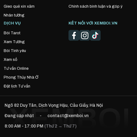
Gieo quẻ xin xăm
Chính sách bình luận và góp ý
Nhân tướng
DỊCH VỤ
KẾT NỐI VỚI XEMBOI.VN
Bói Tarot
Xem Tướng
Bói Tình yêu
Xem số
Tư vấn Online
Phong Thủy Nhà Ở
Đặt lịch Tư vấn
Ngõ 82 Duy Tân, Dịch Vọng Hậu, Cầu Giấy, Hà Nội
Đang cập nhật
-
contact@xemboi.vn
8:00 AM - 17:00 PM
(Thứ 2 → Thứ 7)