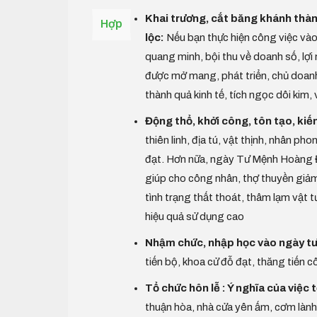
Khai trương, cắt băng khánh thàn
Hợp
lộc:
Nếu bạn thực hiện công việc vào
quang minh, bội thu về doanh số, lợi
được mở mang, phát triển, chủ doanh 
thành quả kinh tế, tích ngọc dôi kim
Động thổ, khởi công, tôn tạo, kiến
thiên linh, địa tú, vật thịnh, nhân p
đạt. Hơn nữa, ngày Tư Mệnh Hoàng Đ
giúp cho công nhân, thợ thuyền giảm t
tình trạng thất thoát, thâm lạm vật t
hiệu quả sử dụng cao
Nhậm chức, nhập học vào ngày tư
tiến bộ, khoa cử đỗ đạt, thăng tiến 
Tổ chức hôn lễ : Ý nghĩa của việc
thuận hòa, nhà cửa yên ấm, cơm lành