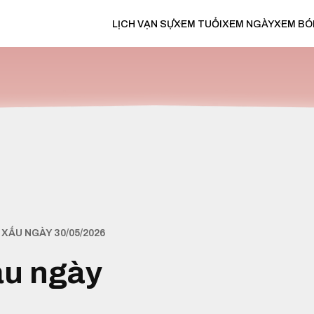
LỊCH VẠN SỰ
XEM TUỔI
XEM NGÀY
XEM BÓ
XẤU NGÀY 30/05/2026
ấu ngày