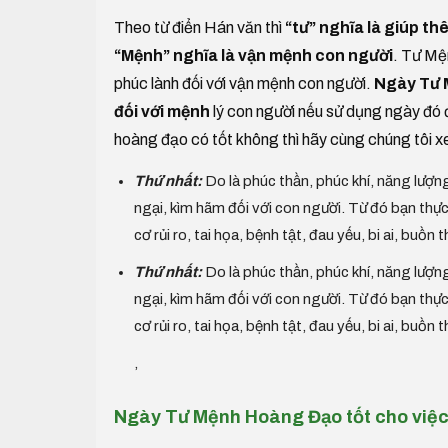
Theo từ điển Hán văn thì
“tư” nghĩa là giúp thê
“Mệnh” nghĩa là vận mệnh con người
. Tư Mện
phúc lành đối với vận mệnh con người.
Ngày Tư M
đối với mệnh
lý con người nếu sử dụng ngày đó 
hoàng đạo có tốt không thì hãy cùng chúng tôi x
Thứ nhất:
Do là phúc thần, phúc khí, năng lượng
ngại, kìm hãm đối với con người. Từ đó bạn t
cơ rủi ro, tai họa, bệnh tật, đau yếu, bi ai, buồn 
Thứ nhất:
Do là phúc thần, phúc khí, năng lượng
ngại, kìm hãm đối với con người. Từ đó bạn t
cơ rủi ro, tai họa, bệnh tật, đau yếu, bi ai, buồn 
,
Ngày Tư Mệnh Hoàng Đạo tốt cho việ