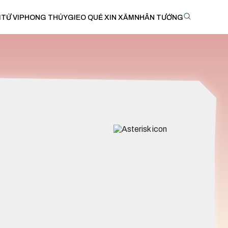
I
TỬ VI
PHONG THỦY
GIEO QUẺ XIN XĂM
NHÂN TƯỚNG