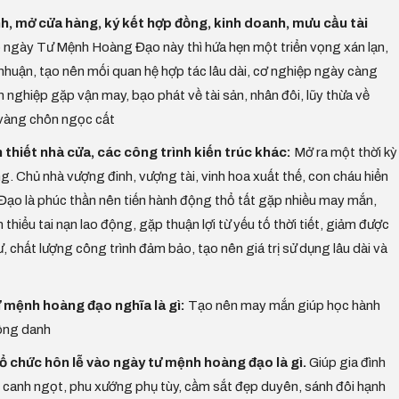
h, mở cửa hàng, ký kết hợp đồng, kinh doanh, mưu cầu tài
 ngày Tư Mệnh Hoàng Đạo này thì hứa hẹn một triển vọng xán lạn,
 nhuận, tạo nên mối quan hệ hợp tác lâu dài, cơ nghiệp ngày càng
nghiệp gặp vận may, bạo phát về tài sản, nhân đôi, lũy thừa về
, vàng chôn ngọc cất
 thiết nhà cửa, các công trình kiến trúc khác:
Mở ra một thời kỳ
hong. Chủ nhà vượng đinh, vượng tài, vinh hoa xuất thế, con cháu hiển
ạo là phúc thần nên tiến hành động thổ tất gặp nhiều may mắn,
hiểu tai nạn lao động, gặp thuận lợi từ yếu tố thời tiết, giảm được
ư, chất lượng công trình đảm bảo, tạo nên giá trị sử dụng lâu dài và
 mệnh hoàng đạo nghĩa là gì:
Tạo nên may mắn giúp học hành
công danh
 tổ chức hôn lễ vào ngày tư mệnh hoàng đạo là gì.
Giúp gia đình
 canh ngọt, phu xướng phụ tùy, cầm sắt đẹp duyên, sánh đôi hạnh