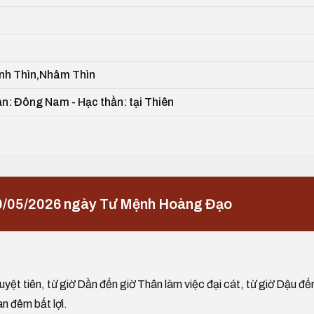
nh Thìn,Nhâm Thìn
ần: Đông Nam - Hạc thần: tại Thiên
0/05/2026 ngày Tư Mệnh Hoàng Đạo
yệt tiên, từ giờ Dần đến giờ Thân làm việc đại cát, từ giờ Dậu đế
an đêm bất lợi.