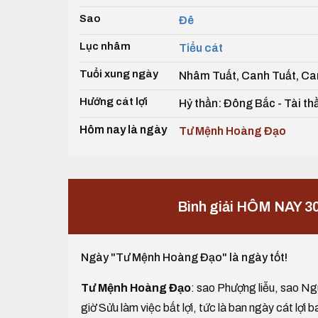
Sao
Đê
Lục nhâm
Tiểu cát
Tuổi xung ngày
Nhâm Tuất, Canh Tuất, Ca
Hướng cát lợi
Hỷ thần: Đông Bắc - Tài th
Hôm nay là ngày
Tư Mệnh Hoàng Đạo
Bình giải HÔM NAY 3
Ngày "Tư Mệnh Hoàng Đạo" là ngày tốt!
Tư Mệnh Hoàng Đạo
: sao Phượng liễu, sao Ngu
giờ Sửu làm việc bất lợi, tức là ban ngày cát lợi b