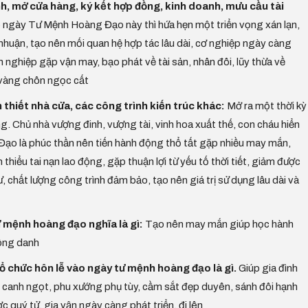
h, mở cửa hàng, ký kết hợp đồng, kinh doanh, mưu cầu tài
 ngày Tư Mệnh Hoàng Đạo này thì hứa hẹn một triển vọng xán lạn,
 nhuận, tạo nên mối quan hệ hợp tác lâu dài, cơ nghiệp ngày càng
nghiệp gặp vận may, bạo phát về tài sản, nhân đôi, lũy thừa về
, vàng chôn ngọc cất
 thiết nhà cửa, các công trình kiến trúc khác:
Mở ra một thời kỳ
hong. Chủ nhà vượng đinh, vượng tài, vinh hoa xuất thế, con cháu hiển
ạo là phúc thần nên tiến hành động thổ tất gặp nhiều may mắn,
hiểu tai nạn lao động, gặp thuận lợi từ yếu tố thời tiết, giảm được
ư, chất lượng công trình đảm bảo, tạo nên giá trị sử dụng lâu dài và
 mệnh hoàng đạo nghĩa là gì:
Tạo nên may mắn giúp học hành
công danh
 tổ chức hôn lễ vào ngày tư mệnh hoàng đạo là gì.
Giúp gia đình
 canh ngọt, phu xướng phụ tùy, cầm sắt đẹp duyên, sánh đôi hạnh
 quý tử, gia vận ngày càng phát triển, đi lên