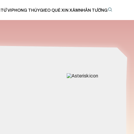
I
TỬ VI
PHONG THỦY
GIEO QUẺ XIN XĂM
NHÂN TƯỚNG