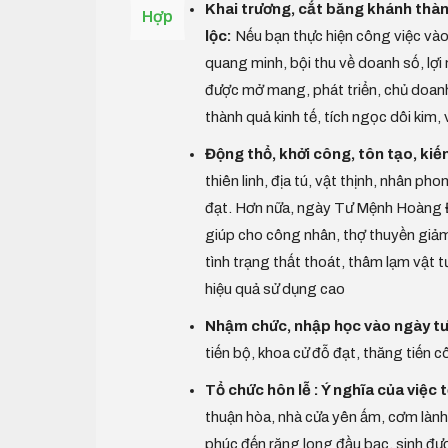
Khai trương, cắt băng khánh thàn
Hợp
lộc:
Nếu bạn thực hiện công việc vào
quang minh, bội thu về doanh số, lợi
được mở mang, phát triển, chủ doanh 
thành quả kinh tế, tích ngọc dôi kim
Động thổ, khởi công, tôn tạo, kiến
thiên linh, địa tú, vật thịnh, nhân p
đạt. Hơn nữa, ngày Tư Mệnh Hoàng Đ
giúp cho công nhân, thợ thuyền giảm t
tình trạng thất thoát, thâm lạm vật t
hiệu quả sử dụng cao
Nhậm chức, nhập học vào ngày tư
tiến bộ, khoa cử đỗ đạt, thăng tiến 
Tổ chức hôn lễ : Ý nghĩa của việc
thuận hòa, nhà cửa yên ấm, cơm lành
phúc đến răng long đầu bạc, sinh được