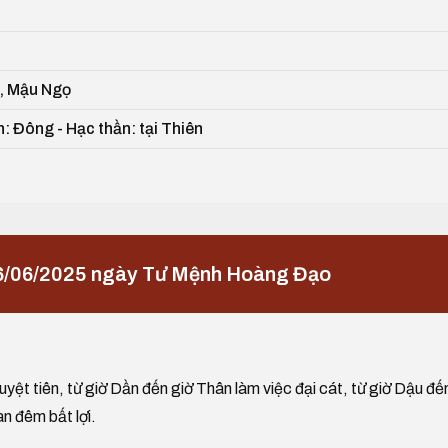
ọ, Mậu Ngọ
: Đông - Hạc thần: tại Thiên
6/06/2025 ngày Tư Mệnh Hoàng Đạo
yệt tiên, từ giờ Dần đến giờ Thân làm việc đại cát, từ giờ Dậu đế
an đêm bất lợi.