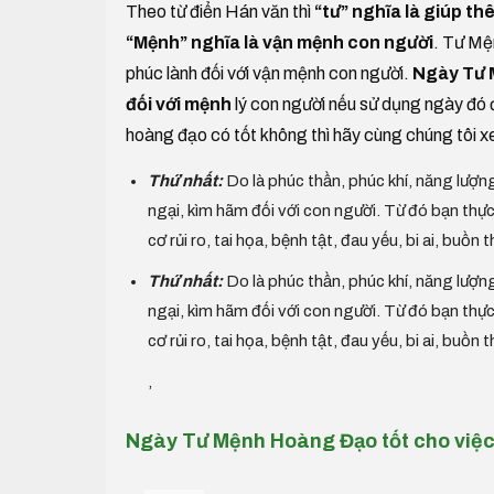
Theo từ điển Hán văn thì
“tư” nghĩa là giúp thê
“Mệnh” nghĩa là vận mệnh con người
. Tư Mện
phúc lành đối với vận mệnh con người.
Ngày Tư M
đối với mệnh
lý con người nếu sử dụng ngày đó 
hoàng đạo có tốt không thì hãy cùng chúng tôi x
Thứ nhất:
Do là phúc thần, phúc khí, năng lượng
ngại, kìm hãm đối với con người. Từ đó bạn t
cơ rủi ro, tai họa, bệnh tật, đau yếu, bi ai, buồn 
Thứ nhất:
Do là phúc thần, phúc khí, năng lượng
ngại, kìm hãm đối với con người. Từ đó bạn t
cơ rủi ro, tai họa, bệnh tật, đau yếu, bi ai, buồn 
,
Ngày Tư Mệnh Hoàng Đạo tốt cho việ