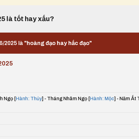
25 là tốt hay xấu?
6/2025 là
"hoàng đạo hay hắc đạo"
2025
h Ngọ [
Hành: Thủy
] - Tháng Nhâm Ngọ [
Hành: Mộc
] - Năm Ất 