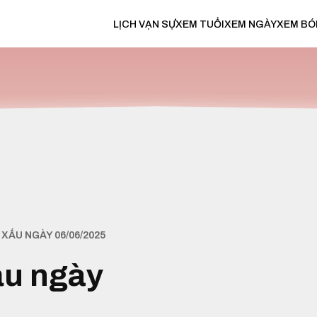
LỊCH VẠN SỰ
XEM TUỔI
XEM NGÀY
XEM BÓ
XẤU NGÀY 06/06/2025
ấu ngày