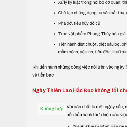
Xử lý kỷ luật trong nội bộ cơ quan, t
Chế tạo những dụng cụ săn bắt thú, 
Phá dỡ, tiêu hủy đồ cũ
Treo vật phẩm Phong Thủy hóa giải sá
Tiến hành diệt chuột, diệt sâu bọ, p
mầm bệnh, vệ sinh, tiêu độc, khử trùn
Khi tiến hành những công việc nói trên vào ngày
và tiền bạc
Ngày Thiên Lao Hắc Đạo không tốt cho
Với bản chất là một ngày xấu, 
Không hợp
nếu tiến hành thực hiện các việ
Tránh khai trương, cầu tài