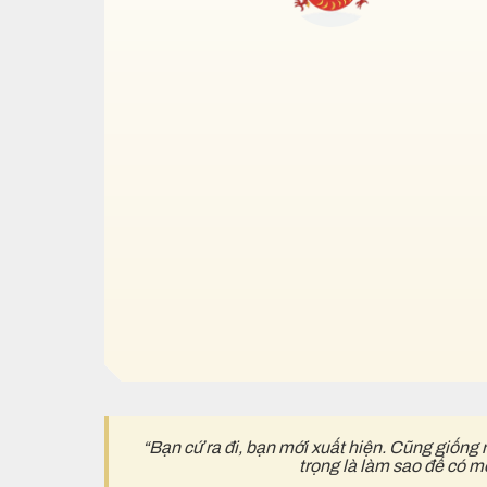
“Bạn cứ ra đi, bạn mới xuất hiện. Cũng giống 
trọng là làm sao để có m