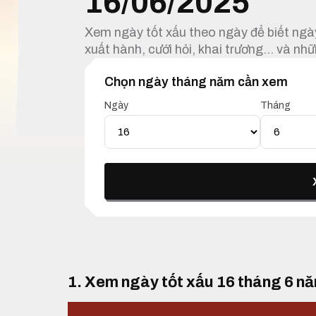
16/06/2025
Xem ngày tốt xấu theo ngày để biết ngày
xuất hành, cưới hỏi, khai trương… và nhữ
Chọn ngày tháng năm cần xem
Ngày
Tháng
1. Xem ngày tốt xấu 16 tháng 6 n