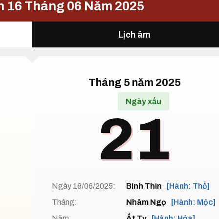
n 16 Tháng 06 Năm 2025
Lịch âm
Tháng 5 năm 2025
Ngày xấu
21
Ngày 16/06/2025:
Bính Thìn
[Hành: Thổ]
Tháng:
Nhâm Ngọ
[Hành: Mộc]
Năm:
Ất Tỵ
[Hành: Hỏa]