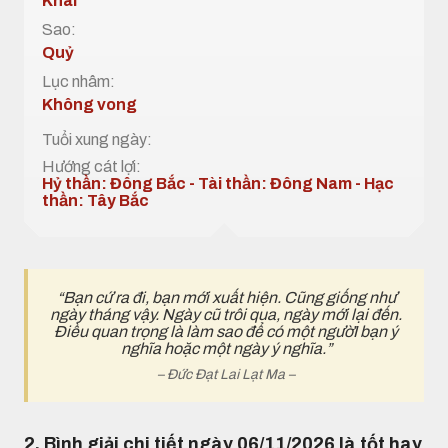
Khai
Sao:
Quỷ
Lục nhâm:
Không vong
Tuổi xung ngày:
Hướng cát lợi:
Hỷ thần: Đông Bắc - Tài thần: Đông Nam - Hạc
thần: Tây Bắc
“Bạn cứ ra đi, bạn mới xuất hiện. Cũng giống như
ngày tháng vậy. Ngày cũ trôi qua, ngày mới lại đến.
Điều quan trọng là làm sao để có một ngườI bạn ý
nghĩa hoặc một ngày ý nghĩa.”
– Đức Đạt Lai Lạt Ma –
2. Bình giải chi tiết ngày 06/11/2026 là tốt hay