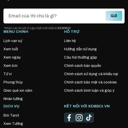
Gửi
*Nhận các tin tức & cập nhật mới nhất từ
XEMBOI
MENU CHÍNH
HỖ TRỢ
Lịch vạn sự
Liên hệ
Xem tuổi
Hướng dẫn sử dụng
Xem ngày
Câu hỏi thường gặp
Xem bói
Chính sách bản quyền
Tử vi
Chính sách sử dụng và khiếu nại
Phong thủy
Chính sách bảo mật và cookies
Gieo quẻ xin xăm
Chính sách bình luận và góp ý
Nhân tướng
DỊCH VỤ
KẾT NỐI VỚI XEMBOI.VN
Bói Tarot
Xem Tướng