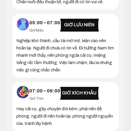
Chăn nuôi đều thuận lợi, người đi có tin vui về.
05:00 – 07:00
GIỜ LƯU NIÊN
Giờ Mão
Nghiệp khó thành, cầu tài mờ mịt, kiện cáo nên
hoãn lại. Người đi chưa có tin về. Đi hướng Nam tìm
nhanh mới thấy, nên phòng ngừa cãi cọ, miệng
tiếng rất tầm thường. Việc làm chậm, lâu la nhưng
việc gì cũng chắc chắn.
07:00 – 09:00
GIỜ XÍCH KHẨU
Giờ Thìn
Hay cãi cọ, gây chuyện đói kém, phải nên đề
phòng, người đi nên hoãn lại, phòng người nguyền
rủa, tránh lây bệnh.