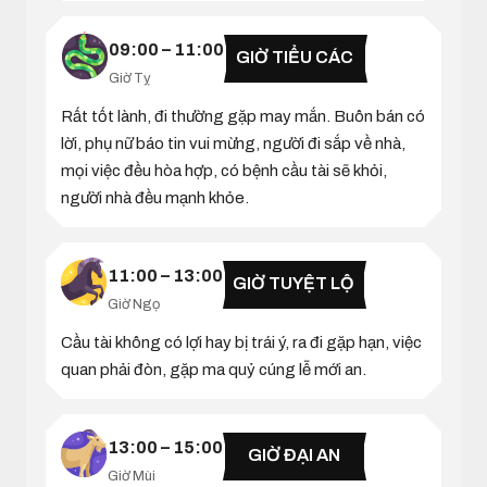
09:00 – 11:00
GIỜ TIỂU CÁC
Giờ Tỵ
Rất tốt lành, đi thường gặp may mắn. Buôn bán có
lời, phụ nữ báo tin vui mừng, người đi sắp về nhà,
mọi việc đều hòa hợp, có bệnh cầu tài sẽ khỏi,
người nhà đều mạnh khỏe.
11:00 – 13:00
GIỜ TUYỆT LỘ
Giờ Ngọ
Cầu tài không có lợi hay bị trái ý, ra đi gặp hạn, việc
quan phải đòn, gặp ma quỷ cúng lễ mới an.
13:00 – 15:00
GIỜ ĐẠI AN
Giờ Mùi