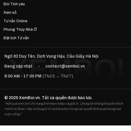
Bói Tình yêu
Xem số
Tư vấn Online
Phong Thủy Nhà Ở
Đặt lịch Tư vấn
Ngõ 82 Duy Tân, Dịch Vọng Hậu, Cầu Giấy, Hà Nội
Đang cập nhật
-
contact@xemboi.vn
8:00 AM - 17:00 PM
(Thứ 2 → Thứ 7)
© 2025 XemBoi.vn. Tất cả quyền được bảo lưu.
*Kết quả xem bói chỉ mang tính tham khảo và giải trí. Chúng tôi không khuyến khích
mê tín dị đoan. Hãy sử dụng lý trí và khoa học trong các quyết định quan trọng của
cuộc sống.*