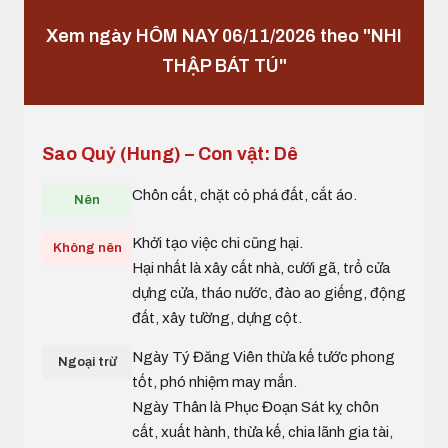
Xem ngày HÔM NAY 06/11/2026 theo "NHI
THẬP BÁT TÚ"
Sao Quỷ (Hung) – Con vật: Dê
Chôn cất, chặt cỏ phá đất, cắt áo.
Nên
Khởi tạo việc chi cũng hại.
Không nên
Hại nhất là xây cất nhà, cưới gã, trổ cửa
dựng cửa, tháo nước, đào ao giếng, động
đất, xây tường, dựng cột.
Ngày Tý Đăng Viên thừa kế tước phong
Ngoại trừ
tốt, phó nhiệm may mắn.
Ngày Thân là Phục Đoạn Sát kỵ chôn
cất, xuất hành, thừa kế, chia lãnh gia tài,