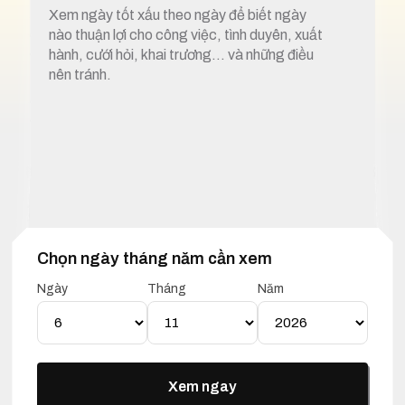
Xem ngày tốt xấu theo ngày để biết ngày
nào thuận lợi cho công việc, tình duyên, xuất
hành, cưới hỏi, khai trương… và những điều
nên tránh.
Chọn ngày tháng năm cần xem
1. Xem ngày tốt xấu 6 tháng 11 năm 2026
Ngày
Tháng
Năm
Lịch Vạn Niên 06 Tháng 11
Năm 2026
Xem ngay