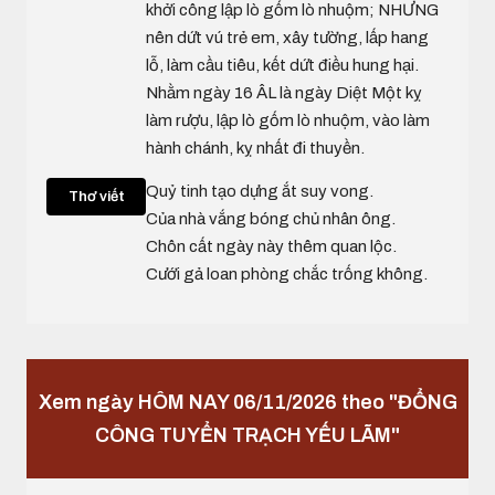
khởi công lập lò gốm lò nhuộm; NHƯNG
nên dứt vú trẻ em, xây tường, lấp hang
lỗ, làm cầu tiêu, kết dứt điều hung hại.
Nhằm ngày 16 ÂL là ngày Diệt Một kỵ
làm rượu, lập lò gốm lò nhuộm, vào làm
hành chánh, kỵ nhất đi thuyền.
Quỷ tinh tạo dựng ắt suy vong.
Thơ viết
Của nhà vắng bóng chủ nhân ông.
Chôn cất ngày này thêm quan lộc.
Cưới gả loan phòng chắc trống không.
Xem ngày HÔM NAY 06/11/2026 theo "ĐỔNG
CÔNG TUYỂN TRẠCH YẾU LÃM"