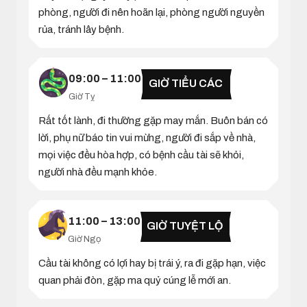
phòng, người đi nên hoãn lại, phòng người nguyền
rủa, tránh lây bệnh.
09:00 – 11:00
GIỜ TIỂU CÁC
Giờ Tỵ
Rất tốt lành, đi thường gặp may mắn. Buôn bán có
lời, phụ nữ báo tin vui mừng, người đi sắp về nhà,
mọi việc đều hòa hợp, có bệnh cầu tài sẽ khỏi,
người nhà đều mạnh khỏe.
11:00 – 13:00
GIỜ TUYỆT LỘ
Giờ Ngọ
Cầu tài không có lợi hay bị trái ý, ra đi gặp hạn, việc
quan phải đòn, gặp ma quỷ cúng lễ mới an.