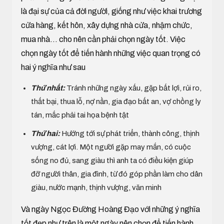
là đại sự của cả đời người, giống như việc khai trương
cửa hàng, kết hôn, xây dựng nhà cửa, nhậm chức,
mua nhà... cho nên cần phải chọn ngày tốt. Việc
chọn ngày tốt để tiến hành những việc quan trọng có
hai ý nghĩa như sau
Thứ nhất:
Tránh những ngày xấu, gặp bất lợi, rủi ro,
thất bại, thua lỗ, nợ nần, gia đạo bất an, vợ chồng ly
tán, mắc phải tai họa bệnh tật
Thứ hai:
Hướng tới sự phát triển, thành công, thịnh
vượng, cát lợi. Một người gặp may mắn, có cuộc
sống no đủ, sang giàu thì anh ta có điều kiện giúp
đỡ người thân, gia đình, từ đó góp phần làm cho dân
giàu, nước mạnh, thịnh vượng, văn minh
Và ngày Ngọc Đường Hoàng Đạo với những ý nghĩa
tốt đẹp như trên là một ngày nên chọn để tiến hành