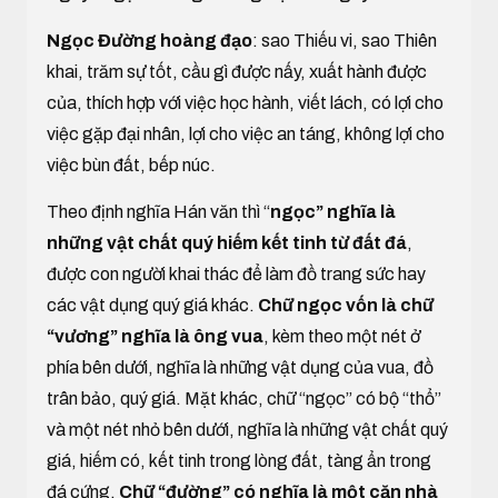
Ngọc Đường hoàng đạo
: sao Thiếu vi, sao Thiên
khai, trăm sự tốt, cầu gì được nấy, xuất hành được
của, thích hợp với việc học hành, viết lách, có lợi cho
việc gặp đại nhân, lợi cho việc an táng, không lợi cho
việc bùn đất, bếp núc.
Theo định nghĩa Hán văn thì “
ngọc” nghĩa là
những vật chất quý hiếm kết tinh từ đất đá
,
được con người khai thác để làm đồ trang sức hay
các vật dụng quý giá khác.
Chữ ngọc vốn là chữ
“vương” nghĩa là ông vua
, kèm theo một nét ở
phía bên dưới, nghĩa là những vật dụng của vua, đồ
trân bảo, quý giá. Mặt khác, chữ “ngọc” có bộ “thổ”
và một nét nhỏ bên dưới, nghĩa là những vật chất quý
giá, hiếm có, kết tinh trong lòng đất, tàng ẩn trong
đá cứng.
Chữ “đường” có nghĩa là một căn nhà