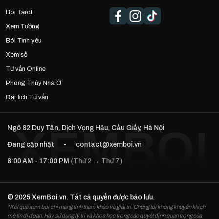
Bói Tarot
Xem Tướng
Bói Tình yêu
Xem số
Tư vấn Online
Phong Thủy Nhà Ở
Đặt lịch Tư vấn
Ngõ 82 Duy Tân, Dịch Vọng Hậu, Cầu Giấy, Hà Nội
Đang cập nhật
-
contact@xemboi.vn
8:00 AM - 17:00 PM
(Thứ 2 → Thứ 7)
© 2025 XemBoi.vn. Tất cả quyền được bảo lưu.
*Kết quả xem bói chỉ mang tính tham khảo và giải trí. Chúng tôi không khuyến khích
mê tín dị đoan. Hãy sử dụng lý trí và khoa học trong các quyết định quan trọng của