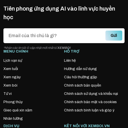
Tiên phong ứng dụng AI vào lĩnh vực huyền
học
Gửi
*Nhận các tin tức & cập nhật mới nhất từ
XEMBOI
MENU CHÍNH
HỖ TRỢ
Lịch vạn sự
Liên hệ
Xem tuổi
Hướng dẫn sử dụng
Xem ngày
Câu hỏi thường gặp
Xem bói
Chính sách bản quyền
Tử vi
Chính sách sử dụng và khiếu nại
Phong thủy
Chính sách bảo mật và cookies
Gieo quẻ xin xăm
Chính sách bình luận và góp ý
Nhân tướng
DỊCH VỤ
KẾT NỐI VỚI XEMBOI.VN