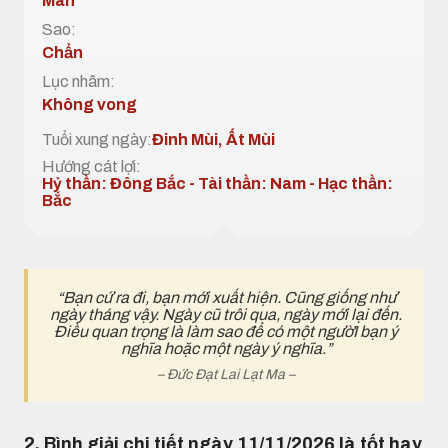
Mãn
Sao:
Chẩn
Lục nhâm:
Không vong
Tuổi xung ngày:
Đinh Mùi, Ất Mùi
Hướng cát lợi:
Hỷ thần: Đông Bắc - Tài thần: Nam - Hạc thần:
Bắc
“Bạn cứ ra đi, bạn mới xuất hiện. Cũng giống như
ngày tháng vậy. Ngày cũ trôi qua, ngày mới lại đến.
Điều quan trọng là làm sao để có một ngườI bạn ý
nghĩa hoặc một ngày ý nghĩa.”
– Đức Đạt Lai Lạt Ma –
2. Bình giải chi tiết ngày 11/11/2026 là tốt hay