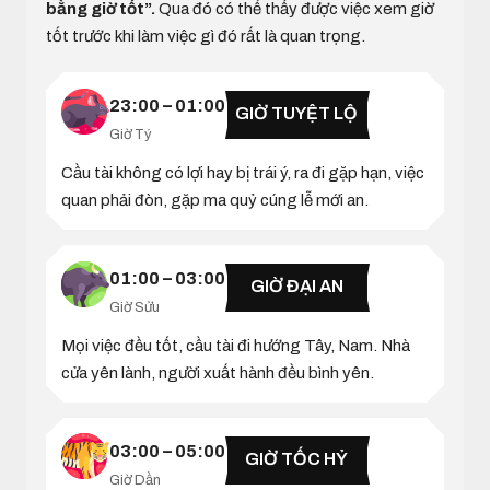
bằng giờ tốt”.
Qua đó có thể thấy được việc xem giờ
tốt trước khi làm việc gì đó rất là quan trọng.
23:00 – 01:00
GIỜ TUYỆT LỘ
Giờ Tý
Cầu tài không có lợi hay bị trái ý, ra đi gặp hạn, việc
quan phải đòn, gặp ma quỷ cúng lễ mới an.
01:00 – 03:00
GIỜ ĐẠI AN
Giờ Sửu
Mọi việc đều tốt, cầu tài đi hướng Tây, Nam. Nhà
cửa yên lành, người xuất hành đều bình yên.
03:00 – 05:00
GIỜ TỐC HỶ
Giờ Dần