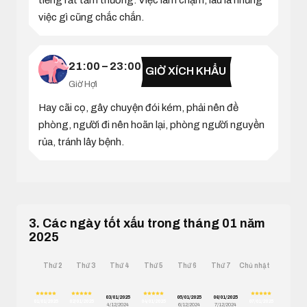
tiếng rất tầm thường. Việc làm chậm, lâu la nhưng
việc gì cũng chắc chắn.
21:00 – 23:00
GIỜ XÍCH KHẨU
Giờ Hợi
Hay cãi cọ, gây chuyện đói kém, phải nên đề
phòng, người đi nên hoãn lại, phòng người nguyền
rủa, tránh lây bệnh.
3. Các ngày tốt xấu trong tháng 01 năm
2025
Thứ 2
Thứ 3
Thứ 4
Thứ 5
Thứ 6
Thứ 7
Chủ nhật
03/01/2025
05/01/2025
06/01/2025
01/01/2025
02/01/2025
04/01/2025
07/01/2025
4/12/2024
6/12/2024
7/12/2024