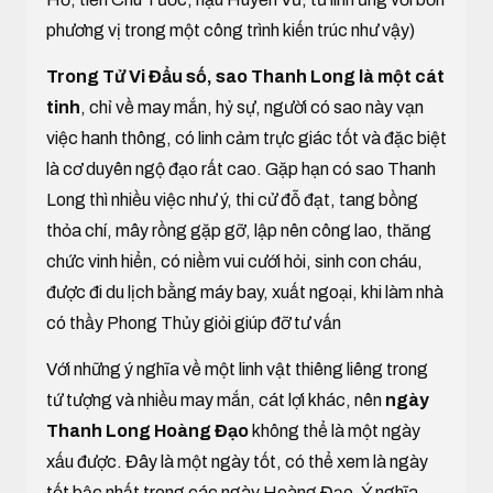
phương vị trong một công trình kiến trúc như vậy)
Trong Tử Vi Đẩu số, sao Thanh Long là một cát
tinh
, chỉ về may mắn, hỷ sự, người có sao này vạn
việc hanh thông, có linh cảm trực giác tốt và đặc biệt
là cơ duyên ngộ đạo rất cao. Gặp hạn có sao Thanh
Long thì nhiều việc như ý, thi cử đỗ đạt, tang bồng
thỏa chí, mây rồng gặp gỡ, lập nên công lao, thăng
chức vinh hiển, có niềm vui cưới hỏi, sinh con cháu,
được đi du lịch bằng máy bay, xuất ngoại, khi làm nhà
có thầy Phong Thủy giỏi giúp đỡ tư vấn
Với những ý nghĩa về một linh vật thiêng liêng trong
tứ tượng và nhiều may mắn, cát lợi khác, nên
ngày
Thanh Long Hoàng Đạo
không thể là một ngày
xấu được. Đây là một ngày tốt, có thể xem là ngày
tốt bậc nhất trong các ngày Hoàng Đạo. Ý nghĩa,