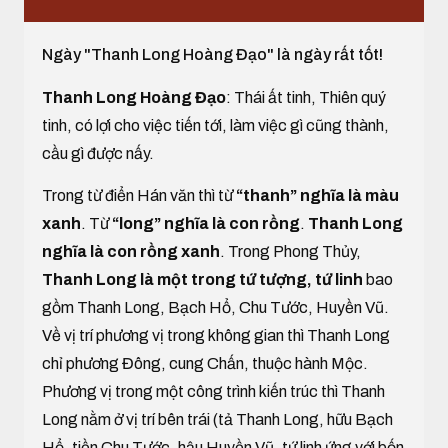
Ngày "Thanh Long Hoàng Đạo" là ngày rất tốt!
Thanh Long Hoàng Đạo
: Thái ất tinh, Thiên quý
tinh, có lợi cho việc tiến tới, làm việc gì cũng thành,
cầu gì được nấy.
Trong từ điển Hán văn thì từ
“thanh” nghĩa là màu
xanh
. Từ
“long” nghĩa là con rồng
.
Thanh Long
nghĩa là con rồng xanh
. Trong Phong Thủy,
Thanh Long là một trong tứ tượng, tứ linh
bao
gồm Thanh Long, Bạch Hổ, Chu Tước, Huyền Vũ.
Về vị trí phương vị trong không gian thì Thanh Long
chỉ phương Đông, cung Chấn, thuộc hành Mộc.
Phương vị trong một công trình kiến trúc thì Thanh
Long nằm ở vị trí bên trái (tả Thanh Long, hữu Bạch
Hổ, tiền Chu Tước, hậu Huyền Vũ, tứ linh ứng với bốn