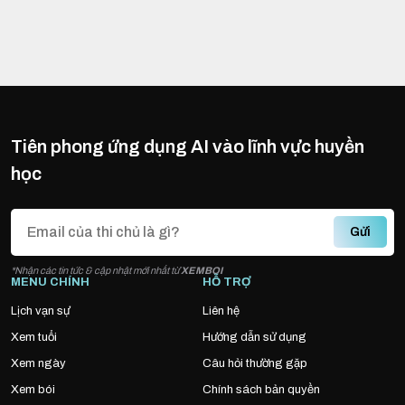
Tiên phong ứng dụng AI vào lĩnh vực huyền
học
Gửi
*Nhận các tin tức & cập nhật mới nhất từ
XEMBOI
MENU CHÍNH
HỖ TRỢ
Lịch vạn sự
Liên hệ
Xem tuổi
Hướng dẫn sử dụng
Xem ngày
Câu hỏi thường gặp
Xem bói
Chính sách bản quyền