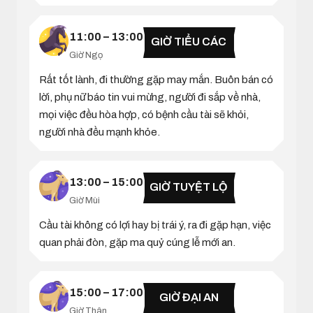
11:00 – 13:00
GIỜ TIỂU CÁC
Giờ Ngọ
Rất tốt lành, đi thường gặp may mắn. Buôn bán có
lời, phụ nữ báo tin vui mừng, người đi sắp về nhà,
mọi việc đều hòa hợp, có bệnh cầu tài sẽ khỏi,
người nhà đều mạnh khỏe.
13:00 – 15:00
GIỜ TUYỆT LỘ
Giờ Mùi
Cầu tài không có lợi hay bị trái ý, ra đi gặp hạn, việc
quan phải đòn, gặp ma quỷ cúng lễ mới an.
15:00 – 17:00
GIỜ ĐẠI AN
Giờ Thân