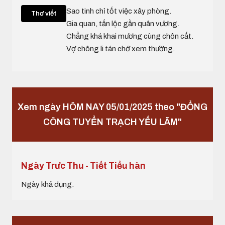
Sao tinh chỉ tốt việc xây phòng.
Thơ viết
Gia quan, tấn lộc gần quân vương.
Chẳng khá khai mương cùng chôn cất.
Vợ chông li tán chớ xem thường.
Xem ngày HÔM NAY 05/01/2025 theo "ĐỔNG
CÔNG TUYỂN TRẠCH YẾU LÃM"
Ngày Trưc Thu - Tiết Tiểu hàn
Ngày khả dụng.