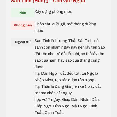
Sao Tinh (Hung) – Con vật: Ngựa
Xây dựng phòng mới.
Nên
Chôn cất, cưới gã, mở thông đường
Không nên
nước.
Sao Tinh là 1 trong Thất Sát Tinh, nếu
Ngoại trừ
sanh con nhằm ngày này nên lấy tên Sao
đặt tên cho trẻ để dễ nuôi, có thể lấy tên
sao của năm, hay sao của tháng cũng
được.
Tại Dần Ngọ Tuất đều tốt, tại Ngọ là
Nhập Miếu, tạo tác được tôn trọng.
Tại Thân là Đăng Giá ( lên xe ): xây cất
tốt mà chôn cất nguy.
hợp với 7 ngày: Giáp Dần, Nhâm Dần,
Giáp Ngọ, Bính Ngọ, Mậu Ngọ, Bính
Tuất, Canh Tuất.