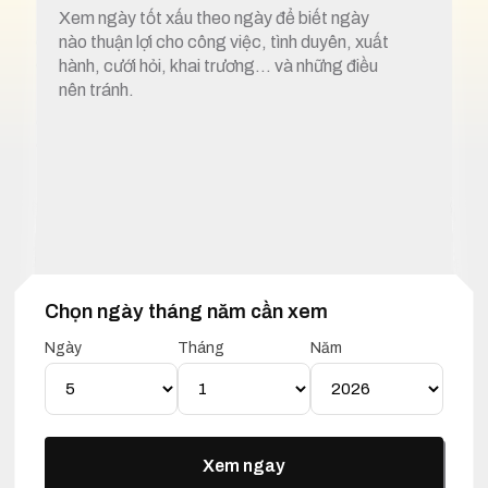
Xem ngày tốt xấu theo ngày để biết ngày
nào thuận lợi cho công việc, tình duyên, xuất
hành, cưới hỏi, khai trương… và những điều
nên tránh.
Chọn ngày tháng năm cần xem
1. Xem ngày tốt xấu 5 tháng 1 năm 2025
Ngày
Tháng
Năm
Lịch Vạn Niên 05 Tháng 01
Năm 2025
Xem ngay