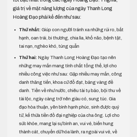
giá trị về mặt năng lượng của ngày Thanh Long
Hoàng Đạo phải kể đến như sau:
Thứ nhất:
Giúp con người tránh xa những rủi ro, bất
hạnh, oan trái, bi thương, chia lìa, khổ não, bệnh tật,
tai nạn, nghèo khó, túng quẫn
Thứ hai:
Ngày Thanh Long Hoàng Đạo tạo nên
những may mắn mang tính chất tổng thể, lợi cho
nhiều công việc như sau: Gặp nhiều may mắn, công
danh thăng tiến, khoa cử đỗ đạt, bảng vàng đề
danh. Tiền về như nước, chiêu tài tụ bảo, bội thu về
tài lộc, ngày càng trở nên giàu có, sung túc. Gia
đạo hòa thuận, yên bình hạnh phúc, sinh được quý
tử, kế thừa tiền đồ đại nghiệp của cha ông. Lợi cho
sức khỏe, mang lại sự bình an, vui vẻ, biến hung
thành cát, chuyển dữ hóa lành, ra ngoài vui vẻ, về