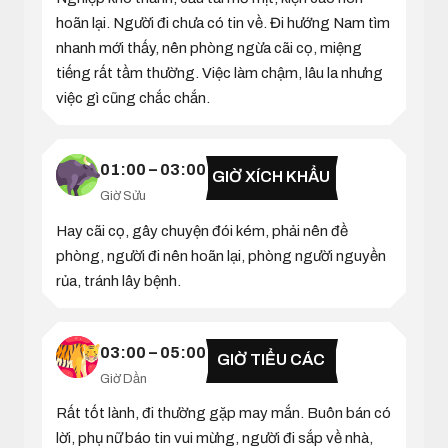
hoãn lại. Người đi chưa có tin về. Đi hướng Nam tìm
nhanh mới thấy, nên phòng ngừa cãi cọ, miệng
tiếng rất tầm thường. Việc làm chậm, lâu la nhưng
việc gì cũng chắc chắn.
01:00 – 03:00
GIỜ XÍCH KHẨU
Giờ Sửu
Hay cãi cọ, gây chuyện đói kém, phải nên đề
phòng, người đi nên hoãn lại, phòng người nguyền
rủa, tránh lây bệnh.
03:00 – 05:00
GIỜ TIỂU CÁC
Giờ Dần
Rất tốt lành, đi thường gặp may mắn. Buôn bán có
lời, phụ nữ báo tin vui mừng, người đi sắp về nhà,