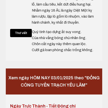
lỗ, làm cầu tiêu, kết dứt điều hung hại.
Nhằm ngày 16 ÂL là ngày Diệt Một kỵ
làm rượu, lập lò gốm lò nhuộm, vào làm
hành chánh, kỵ nhất đi thuyền.
Quỷ tinh tạo dựng ắt suy vong.
Thơ viết
Của nhà vắng bóng chủ nhân ông.
Chôn cất ngày này thêm quan lộc.
Cưới gả loan phòng chắc trống không.
Xem ngày HÔM NAY 03/01/2025 theo "ĐỔNG
CÔNG TUYỂN TRẠCH YẾU LÃM"
Ngày Trưc Thành - Tiết Đông chí