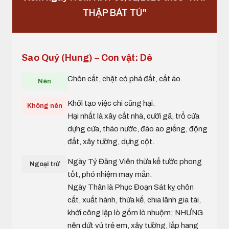
THẬP BÁT TÚ"
Sao Quỷ (Hung) – Con vật: Dê
Chôn cất, chặt cỏ phá đất, cắt áo.
Nên
Khởi tạo việc chi cũng hại.
Không nên
Hại nhất là xây cất nhà, cưới gã, trổ cửa
dựng cửa, tháo nước, đào ao giếng, động
đất, xây tường, dựng cột.
Ngày Tý Đăng Viên thừa kế tước phong
Ngoại trừ
tốt, phó nhiệm may mắn.
Ngày Thân là Phục Đoạn Sát kỵ chôn
cất, xuất hành, thừa kế, chia lãnh gia tài,
khởi công lập lò gốm lò nhuộm; NHƯNG
nên dứt vú trẻ em, xây tường, lấp hang