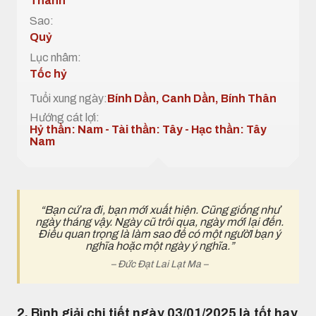
Thành
Sao:
Quỷ
Lục nhâm:
Tốc hỷ
Tuổi xung ngày:
Bính Dần, Canh Dần, Bính Thân
Hướng cát lợi:
Hỷ thần: Nam - Tài thần: Tây - Hạc thần: Tây
Nam
“Bạn cứ ra đi, bạn mới xuất hiện. Cũng giống như
ngày tháng vậy. Ngày cũ trôi qua, ngày mới lại đến.
Điều quan trọng là làm sao để có một ngườI bạn ý
nghĩa hoặc một ngày ý nghĩa.”
– Đức Đạt Lai Lạt Ma –
2. Bình giải chi tiết ngày 03/01/2025 là tốt hay