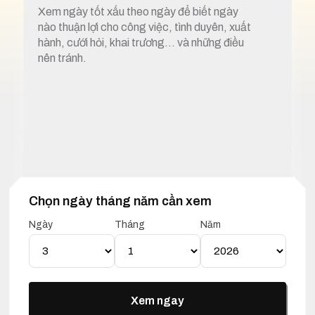
Xem ngày tốt xấu theo ngày để biết ngày
nào thuận lợi cho công việc, tình duyên, xuất
hành, cưới hỏi, khai trương… và những điều
nên tránh.
Chọn ngày tháng năm cần xem
1. Xem ngày tốt xấu 3 tháng 1 năm 2025
Ngày
Tháng
Năm
Lịch Vạn Niên 03 Tháng 01
Năm 2025
Xem ngay