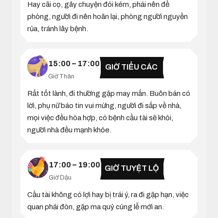
Hay cãi cọ, gây chuyện đói kém, phải nên đề
phòng, người đi nên hoãn lại, phòng người nguyền
rủa, tránh lây bệnh.
15:00 – 17:00
GIỜ TIỂU CÁC
Giờ Thân
Rất tốt lành, đi thường gặp may mắn. Buôn bán có
lời, phụ nữ báo tin vui mừng, người đi sắp về nhà,
mọi việc đều hòa hợp, có bệnh cầu tài sẽ khỏi,
người nhà đều mạnh khỏe.
17:00 – 19:00
GIỜ TUYỆT LỘ
Giờ Dậu
Cầu tài không có lợi hay bị trái ý, ra đi gặp hạn, việc
quan phải đòn, gặp ma quỷ cúng lễ mới an.