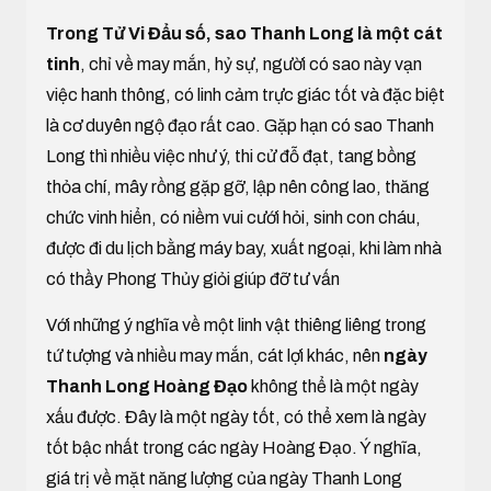
Trong Tử Vi Đẩu số, sao Thanh Long là một cát
tinh
, chỉ về may mắn, hỷ sự, người có sao này vạn
việc hanh thông, có linh cảm trực giác tốt và đặc biệt
là cơ duyên ngộ đạo rất cao. Gặp hạn có sao Thanh
Long thì nhiều việc như ý, thi cử đỗ đạt, tang bồng
thỏa chí, mây rồng gặp gỡ, lập nên công lao, thăng
chức vinh hiển, có niềm vui cưới hỏi, sinh con cháu,
được đi du lịch bằng máy bay, xuất ngoại, khi làm nhà
có thầy Phong Thủy giỏi giúp đỡ tư vấn
Với những ý nghĩa về một linh vật thiêng liêng trong
tứ tượng và nhiều may mắn, cát lợi khác, nên
ngày
Thanh Long Hoàng Đạo
không thể là một ngày
xấu được. Đây là một ngày tốt, có thể xem là ngày
tốt bậc nhất trong các ngày Hoàng Đạo. Ý nghĩa,
giá trị về mặt năng lượng của ngày Thanh Long