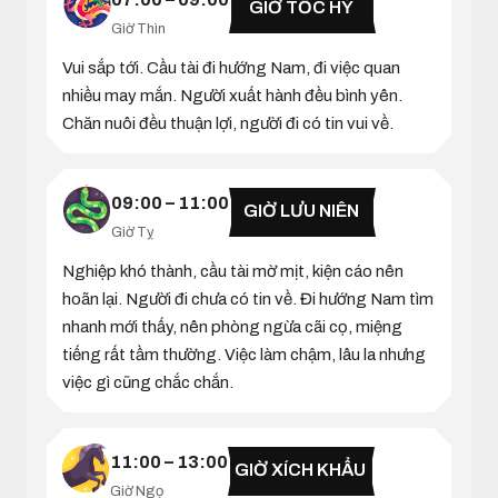
GIỜ TỐC HỶ
Giờ Thìn
Vui sắp tới. Cầu tài đi hướng Nam, đi việc quan
nhiều may mắn. Người xuất hành đều bình yên.
Chăn nuôi đều thuận lợi, người đi có tin vui về.
09:00 – 11:00
GIỜ LƯU NIÊN
Giờ Tỵ
Nghiệp khó thành, cầu tài mờ mịt, kiện cáo nên
hoãn lại. Người đi chưa có tin về. Đi hướng Nam tìm
nhanh mới thấy, nên phòng ngừa cãi cọ, miệng
tiếng rất tầm thường. Việc làm chậm, lâu la nhưng
việc gì cũng chắc chắn.
11:00 – 13:00
GIỜ XÍCH KHẨU
Giờ Ngọ