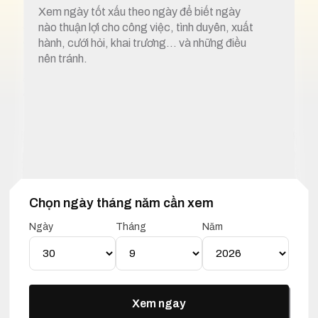
Xem ngày tốt xấu theo ngày để biết ngày
nào thuận lợi cho công việc, tình duyên, xuất
hành, cưới hỏi, khai trương… và những điều
nên tránh.
Chọn ngày tháng năm cần xem
1. Xem ngày tốt xấu 30 tháng 9 năm 2025
Ngày
Tháng
Năm
Lịch Vạn Niên 30 Tháng 09
Năm 2025
Xem ngay