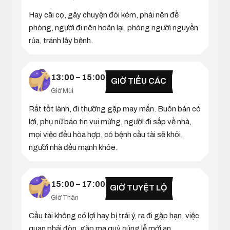
Hay cãi cọ, gây chuyện đói kém, phải nên đề
phòng, người đi nên hoãn lại, phòng người nguyền
rủa, tránh lây bệnh.
13:00 – 15:00
GIỜ TIỂU CÁC
Giờ Mùi
Rất tốt lành, đi thường gặp may mắn. Buôn bán có
lời, phụ nữ báo tin vui mừng, người đi sắp về nhà,
mọi việc đều hòa hợp, có bệnh cầu tài sẽ khỏi,
người nhà đều mạnh khỏe.
15:00 – 17:00
GIỜ TUYỆT LỘ
Giờ Thân
Cầu tài không có lợi hay bị trái ý, ra đi gặp hạn, việc
quan phải đòn, gặp ma quỷ cúng lễ mới an.