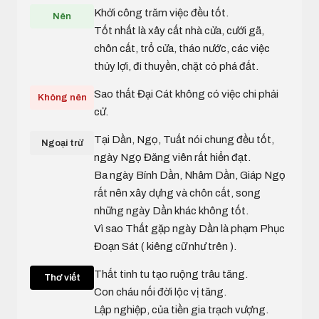
Khởi công trăm việc đều tốt.
Nên
Tốt nhất là xây cất nhà cửa, cưới gã,
chôn cất, trổ cửa, tháo nước, các việc
thủy lợi, đi thuyền, chặt cỏ phá đất.
Sao thất Đại Cát không có việc chi phải
Không nên
cử.
Tại Dần, Ngọ, Tuất nói chung đều tốt,
Ngoại trừ
ngày Ngọ Đăng viên rất hiển đạt.
Ba ngày Bính Dần, Nhâm Dần, Giáp Ngọ
rất nên xây dựng và chôn cất, song
những ngày Dần khác không tốt.
Vì sao Thất gặp ngày Dần là phạm Phục
Đoạn Sát ( kiêng cữ như trên ).
Thất tinh tu tạo ruộng trâu tăng.
Thơ viết
Con cháu nối đời lộc vị tăng.
Lập nghiệp, của tiền gia trạch vượng.