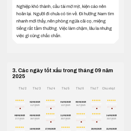
Nghiệp khó thành, cầu tài mờ mịt, kiện cáo nên
hoãn lại. Người đi chưa có tin về. Đi hướng Nam tìm
nhanh mới thấy, nên phòng ngừa cãi cọ, miệng
tiếng rất tầm thường. Việc làm chậm, lâu la nhưng
việc gì cũng chắc chắn.
3. Các ngày tốt xấu trong tháng 09 năm
2025
Thứ 2
Thứ 3
Thứ 4
Thứ 5
Thứ 6
Thứ 7
Chủ nhật
02/09/2025
04/09/2025
05/09/2025
01/09/2025
03/09/2025
06/09/2025
07/09/2025
11/7/2025
13/7/2025
14/7/2025
10/7/2025
12/7/2025
15/7/2025
16/7/2025
08/09/2025
09/09/2025
11/09/2025
14/09/2025
10/09/2025
12/09/2025
13/09/2025
17/7/2025
18/7/2025
20/7/2025
23/7/2025
19/7/2025
21/7/2025
22/7/2025
16/09/2025
17/09/2025
20/09/2025
21/09/2025
15/09/2025
18/09/2025
19/09/2025