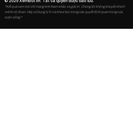
© 2025 XemBoi.vn. Tất cả quyền được bảo lưu.
*Kết quả xem bói chỉ mang tính tham khảo và giải trí. Chúng tôi không khuyến khích
mê tín dị đoan. Hãy sử dụng lý trí và khoa học trong các quyết định quan trọng của
cuộc sống.*