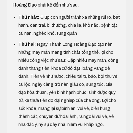
Hoàng Đạo phải kể đến như sau:
Thứ nhất:
Giúp con người tránh xa những rủi ro, bất
hạnh, oan trái, bi thương, chia lìa, khổ não, bệnh tật,
tai nạn, nghèo khó, túng quẫn
Thứ hai:
Ngày Thanh Long Hoàng Đạo tạo nên
những may mắn mang tính chất tổng thể, lợi cho
nhiều công việc như sau: Gặp nhiều may mắn, công
danh thăng tiến, khoa cử đỗ đạt, bảng vàng đề
danh. Tiền về như nước, chiêu tài tụ bảo, bội thu về
tài lộc, ngày càng trở nên giàu có, sung túc. Gia
đạo hòa thuận, yên bình hạnh phúc, sinh được quý
tử, kế thừa tiền đồ đại nghiệp của cha ông. Lợi cho
sức khỏe, mang lại sự bình an, vui vẻ, biến hung
thành cát, chuyển dữ hóa lành, ra ngoài vui vẻ, về
nhà đắc ý, hỷ sự đầy nhà, niềm vui khắp ngõ.