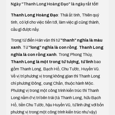
Ngày "Thanh Long Hoàng Đạo" là ngày rất tốt!
Thanh Long Hoàng Đạo
: Thái ất tinh, Thiên quý
tinh, có lợi cho việc tiến tới, làm việc gì cũng thành,
cầu gì được nấy.
Trong từ điển Hán văn thì từ
“thanh” nghĩa là màu
xanh
. Từ
“long” nghĩa là con rồng
.
Thanh Long
nghĩa là con rồng xanh
. Trong Phong Thủy,
Thanh Long là một trong tứ tượng, tứ linh
bao
gồm Thanh Long, Bạch Hổ, Chu Tước, Huyền Vũ.
Về vị trí phương vị trong không gian thì Thanh Long
chỉ phương Đông, cung Chấn, thuộc hành Mộc.
Phương vị trong một công trình kiến trúc thì Thanh
Long nằm ở vị trí bên trái (tả Thanh Long, hữu Bạch
Hổ, tiền Chu Tước, hậu Huyền Vũ, tứ linh ứng với bốn
phương vị trong một công trình kiến trúc như vậy)