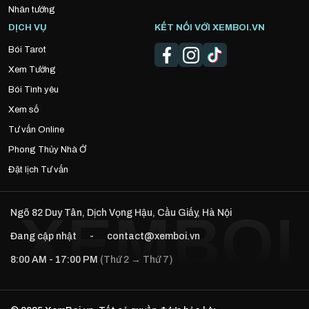
Nhân tướng
DỊCH VỤ
KẾT NỐI VỚI XEMBOI.VN
Bói Tarot
Xem Tướng
Bói Tình yêu
Xem số
Tư vấn Online
Phong Thủy Nhà Ở
Đặt lịch Tư vấn
Ngõ 82 Duy Tân, Dịch Vọng Hậu, Cầu Giấy, Hà Nội
Đang cập nhật
-
contact@xemboi.vn
8:00 AM - 17:00 PM
(Thứ 2 → Thứ 7)