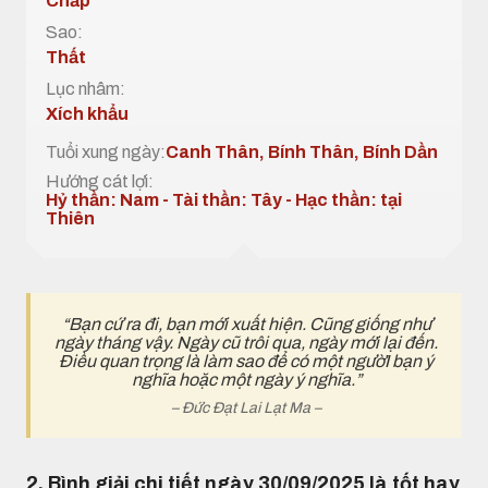
Chấp
Sao:
Thất
Lục nhâm:
Xích khẩu
Tuổi xung ngày:
Canh Thân, Bính Thân, Bính Dần
Hướng cát lợi:
Hỷ thần: Nam - Tài thần: Tây - Hạc thần: tại
Thiên
“Bạn cứ ra đi, bạn mới xuất hiện. Cũng giống như
ngày tháng vậy. Ngày cũ trôi qua, ngày mới lại đến.
Điều quan trọng là làm sao để có một ngườI bạn ý
nghĩa hoặc một ngày ý nghĩa.”
– Đức Đạt Lai Lạt Ma –
2. Bình giải chi tiết ngày 30/09/2025 là tốt hay