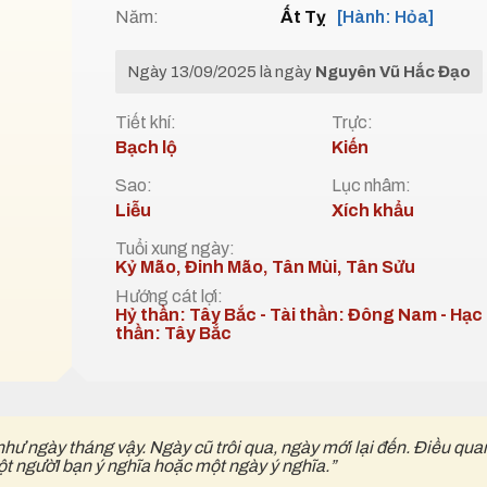
Năm:
Ất Tỵ
[Hành: Hỏa]
Ngày 13/09/2025 là ngày
Nguyên Vũ Hắc Đạo
Tiết khí:
Trực:
Bạch lộ
Kiến
Sao:
Lục nhâm:
Liễu
Xích khẩu
Tuổi xung ngày:
Kỷ Mão, Đinh Mão, Tân Mùi, Tân Sửu
Hướng cát lợi:
Hỷ thần: Tây Bắc - Tài thần: Đông Nam - Hạc
thần: Tây Bắc
như ngày tháng vậy. Ngày cũ trôi qua, ngày mới lại đến. Điều qua
ột ngườI bạn ý nghĩa hoặc một ngày ý nghĩa.”