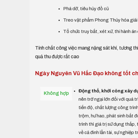
Phá dỡ, tiêu hủy đồ cũ
Treo vật phẩm Phong Thủy hóa giải sá
Tổ chức truy bắt, xét xử, thi hành án
Tính chất công việc mang nặng sát khí, tương t
quả thu được rất cao
Ngày Nguyên Vũ Hắc Đạo không tốt ch
Động thổ, khởi công xây 
Không hợp
nên trở ngại lớn đối với quá t
tiến độ, chất lượng công trình
trộm, hư hao, phát sinh bất đ
trình thì giá trị sử dụng thấp
về cả đinh lẫn tài, sự nghiệp t