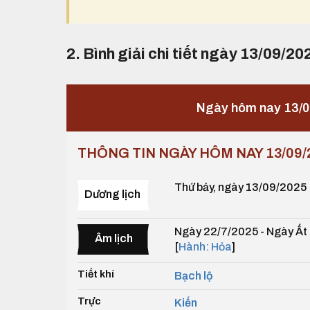
2. Bình giải chi tiết ngày 13/09/20
Ngày hôm nay 13/0
THÔNG TIN NGÀY HÔM NAY 13/09/
Thứ bảy, ngày 13/09/2025
Dương lịch
Ngày 22/7/2025 - Ngày Ất 
Âm lịch
[
Hành: Hỏa
]
Tiết khí
Bạch lộ
Trực
Kiến