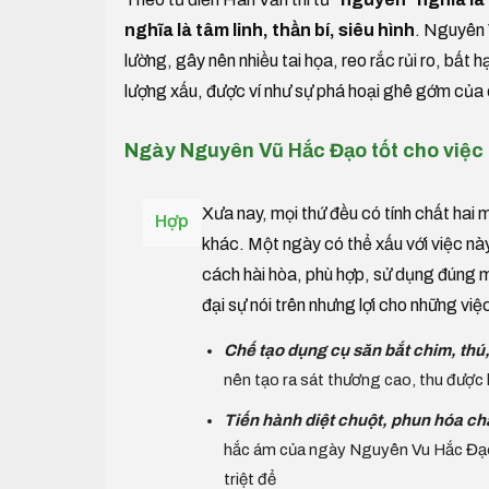
nghĩa là tâm linh, thần bí, siêu hình
. Nguyên 
lường, gây nên nhiều tai họa, reo rắc rủi ro, 
lượng xấu, được ví như sự phá hoại ghê gớm của 
Ngày Nguyên Vũ Hắc Đạo tốt cho việc
Xưa nay, mọi thứ đều có tính chất hai m
Hợp
khác. Một ngày có thể xấu với việc nà
cách hài hòa, phù hợp, sử dụng đúng 
đại sự nói trên nhưng lợi cho những việ
Chế tạo dụng cụ săn bắt chim, thú
nên tạo ra sát thương cao, thu được 
Tiến hành diệt chuột, phun hóa ch
hắc ám của ngày Nguyên Vu Hắc Đạo gi
triệt để