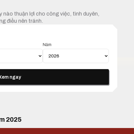
 nào thuận lợi cho công việc, tình duyên,
ng điều nên tránh.
Năm
Xem ngay
ăm 2025