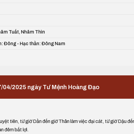
hâm Tuất, Nhâm Thìn
ần: Đông - Hạc thần: Đông Nam
7/04/2025 ngày Tư Mệnh Hoàng Đạo
yệt tiên, từ giờ Dần đến giờ Thân làm việc đại cát, từ giờ Dậu đế
an đêm bất lợi.