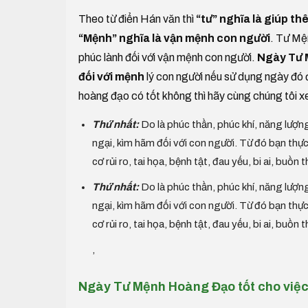
Theo từ điển Hán văn thì
“tư” nghĩa là giúp thê
“Mệnh” nghĩa là vận mệnh con người
. Tư Mện
phúc lành đối với vận mệnh con người.
Ngày Tư M
đối với mệnh
lý con người nếu sử dụng ngày đó 
hoàng đạo có tốt không thì hãy cùng chúng tôi x
Thứ nhất:
Do là phúc thần, phúc khí, năng lượng
ngại, kìm hãm đối với con người. Từ đó bạn t
cơ rủi ro, tai họa, bệnh tật, đau yếu, bi ai, buồn 
Thứ nhất:
Do là phúc thần, phúc khí, năng lượng
ngại, kìm hãm đối với con người. Từ đó bạn t
cơ rủi ro, tai họa, bệnh tật, đau yếu, bi ai, buồn 
,
Ngày Tư Mệnh Hoàng Đạo tốt cho việ