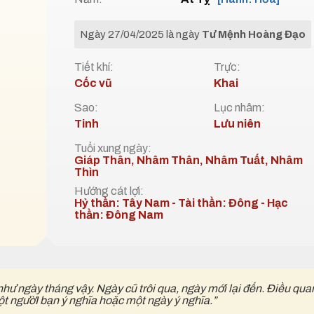
Ngày 27/04/2025 là ngày
Tư Mệnh Hoàng Đạo
Tiết khí:
Trực:
Cốc vũ
Khai
Sao:
Lục nhâm:
Tinh
Lưu niên
Tuổi xung ngày:
Giáp Thân, Nhâm Thân, Nhâm Tuất, Nhâm
Thìn
Hướng cát lợi:
Hỷ thần: Tây Nam - Tài thần: Đông - Hạc
thần: Đông Nam
như ngày tháng vậy. Ngày cũ trôi qua, ngày mới lại đến. Điều qua
ột ngườI bạn ý nghĩa hoặc một ngày ý nghĩa.”