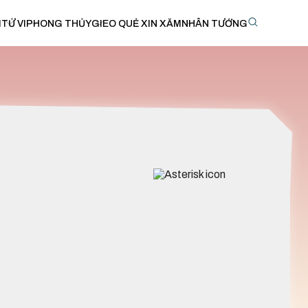
I
TỬ VI
PHONG THỦY
GIEO QUẺ XIN XĂM
NHÂN TƯỚNG