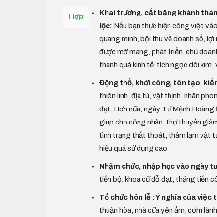
Khai trương, cắt băng khánh thàn
Hợp
lộc:
Nếu bạn thực hiện công việc vào
quang minh, bội thu về doanh số, lợi
được mở mang, phát triển, chủ doanh 
thành quả kinh tế, tích ngọc dôi kim
Động thổ, khởi công, tôn tạo, kiến
thiên linh, địa tú, vật thịnh, nhân p
đạt. Hơn nữa, ngày Tư Mệnh Hoàng Đ
giúp cho công nhân, thợ thuyền giảm t
tình trạng thất thoát, thâm lạm vật t
hiệu quả sử dụng cao
Nhậm chức, nhập học vào ngày tư
tiến bộ, khoa cử đỗ đạt, thăng tiến 
Tổ chức hôn lễ : Ý nghĩa của việc
thuận hòa, nhà cửa yên ấm, cơm lành