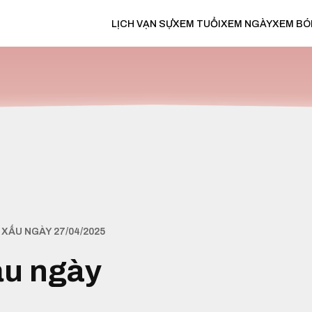
LỊCH VẠN SỰ
XEM TUỔI
XEM NGÀY
XEM BÓ
XẤU NGÀY 27/04/2025
ấu ngày