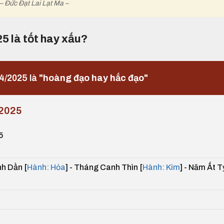
– Đức Đạt Lai Lạt Ma –
25 là tốt hay xấu?
4/2025 là
"hoàng đạo hay hắc đạo"
2025
5
h Dần [
Hành: Hỏa
] - Tháng Canh Thìn [
Hành: Kim
] - Năm Ất T