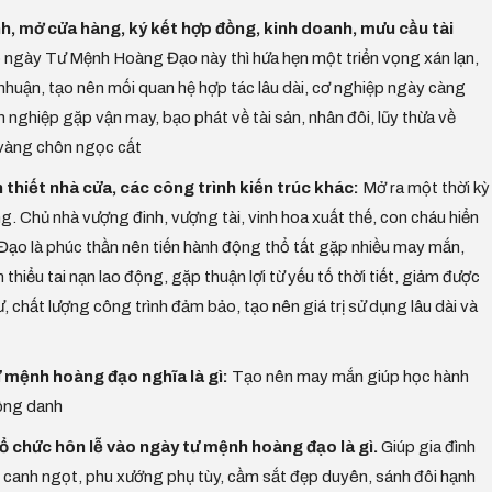
h, mở cửa hàng, ký kết hợp đồng, kinh doanh, mưu cầu tài
 ngày Tư Mệnh Hoàng Đạo này thì hứa hẹn một triển vọng xán lạn,
 nhuận, tạo nên mối quan hệ hợp tác lâu dài, cơ nghiệp ngày càng
nghiệp gặp vận may, bạo phát về tài sản, nhân đôi, lũy thừa về
, vàng chôn ngọc cất
 thiết nhà cửa, các công trình kiến trúc khác:
Mở ra một thời kỳ
hong. Chủ nhà vượng đinh, vượng tài, vinh hoa xuất thế, con cháu hiển
ạo là phúc thần nên tiến hành động thổ tất gặp nhiều may mắn,
hiểu tai nạn lao động, gặp thuận lợi từ yếu tố thời tiết, giảm được
ư, chất lượng công trình đảm bảo, tạo nên giá trị sử dụng lâu dài và
 mệnh hoàng đạo nghĩa là gì:
Tạo nên may mắn giúp học hành
công danh
 tổ chức hôn lễ vào ngày tư mệnh hoàng đạo là gì.
Giúp gia đình
 canh ngọt, phu xướng phụ tùy, cầm sắt đẹp duyên, sánh đôi hạnh