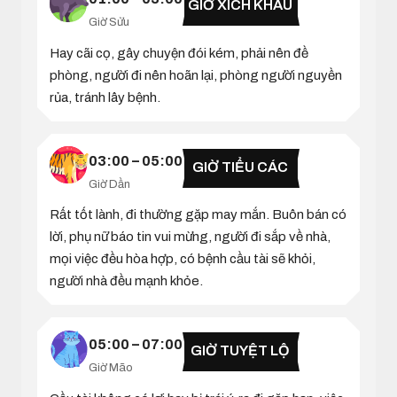
GIỜ XÍCH KHẨU
Giờ Sửu
Hay cãi cọ, gây chuyện đói kém, phải nên đề
phòng, người đi nên hoãn lại, phòng người nguyền
rủa, tránh lây bệnh.
03:00 – 05:00
GIỜ TIỂU CÁC
Giờ Dần
Rất tốt lành, đi thường gặp may mắn. Buôn bán có
lời, phụ nữ báo tin vui mừng, người đi sắp về nhà,
mọi việc đều hòa hợp, có bệnh cầu tài sẽ khỏi,
người nhà đều mạnh khỏe.
05:00 – 07:00
GIỜ TUYỆT LỘ
Giờ Mão