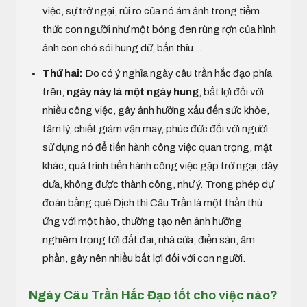
việc, sự trở ngại, rủi ro của nó ám ảnh trong tiềm
thức con người như một bóng đen rùng rợn của hình
ảnh con chó sói hung dữ, bẩn thỉu...
Thứ hai:
Do có ý nghĩa ngày câu trần hắc đạo phía
trên,
ngày này là một ngày hung
, bất lợi đối với
nhiều công việc, gây ảnh hưởng xấu đến sức khỏe,
tâm lý, chiết giảm vận may, phúc đức đối với người
sử dụng nó để tiến hành công việc quan trọng, mặt
khác, quá trình tiến hành công việc gặp trở ngại, dây
dưa, không được thành công, như ý. Trong phép dự
đoán bằng quẻ Dịch thì Câu Trần là một thần thú
ứng với một hào, thường tạo nên ảnh hưởng
nghiêm trọng tới đất đai, nhà cửa, điền sản, âm
phần, gây nên nhiều bất lợi đối với con người.
Ngày Câu Trần Hắc Đạo tốt cho việc nào?