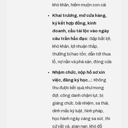
khó khăn, hiếm muộn con cái
Khai trương, mở cửa hàng,
ký kết hợp đồng, kinh
doanh, cầu tài lộc vào ngày
câu trần hắc đạo:
Gặp bất lợi,
khó khăn, lợi nhuận thấp,
thường bị hao tốn, dẫn tới thua
lỗ, nợ nần và phá sản, đóng cửa
Nhậm chức, nộp hồ sơ xin
việc, đăng ký học...:
Không
thu được kết quả như mong
đợi, công danh chậm lụt, bị
giáng chức, bãi nhiệm, sa thải,
dính mắc kỷ luật, hình pháp,
học hành ngày càng sa sút, thi
cử vất vả, gian nan, khó đỗ