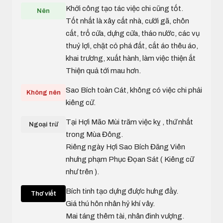
Khởi công tạo tác việc chi cũng tốt.
Nên
Tốt nhất là xây cất nhà, cưới gã, chôn
cất, trổ cửa, dựng cửa, tháo nước, các vụ
thuỷ lợi, chặt cỏ phá đất, cắt áo thêu áo,
khai trương, xuất hành, làm việc thiện ắt
Thiện quả tới mau hơn.
Sao Bích toàn Cát, không có việc chi phải
Không nên
kiêng cử.
Tại Hợi Mão Mùi trăm việc kỵ , thứ nhất
Ngoại trừ
trong Mùa Đông.
Riêng ngày Hợi Sao Bích Đăng Viên
nhưng phạm Phục Đọan Sát ( Kiêng cữ
như trên ).
Bích tinh tạo dựng được hưng đầy.
Thơ viết
Giá thú hôn nhân hỷ khí vây.
Mai táng thêm tài, nhân đinh vượng.