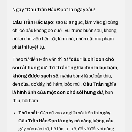
Ngày "Câu Trần Hắc Đạo" là ngày xấu!
Câu Trần Hắc Đạo
: sao Địa ngục, làm việc gì cũng
chỉ có đầu không có cuối, vui trước buồn sau, không
có lợi cho việc tiến tới, làm nhà, chôn cất mà phạm
phải thì tuyệt tự.
Theo từ điển Hán Văn thì từ
“câu”
là chỉ con chó
sói rất hung dữ
. Từ
“trần” nghĩa đen là bụi bặm,
không được sạch sẽ
, nghĩa bóng là sự bẩn thỉu,
đen đúa, dơ dáy, hôi hám, bốc mùi.
Câu Trần
nghĩa
là
hình ảnh của một con chó sói hung dữ
, bẩn
thỉu, hôi hám.
Thứ nhất:
Căn cứ vào ý nghĩa nói trên thì
ngày
Câu Trần Hắc Đạo là ngày có năng lượng xấu
,
gây nên cản trở, bế tắc, trì trệ, đổ vỡ đối với công