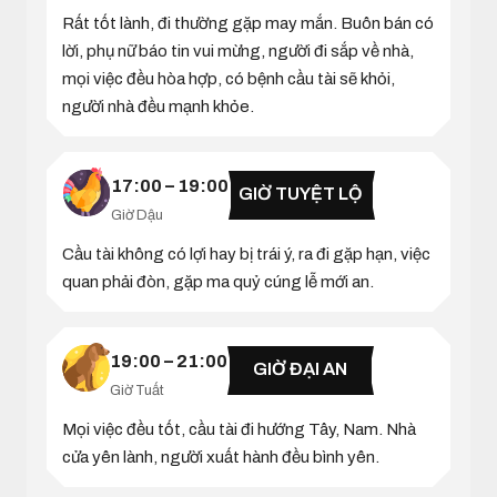
Rất tốt lành, đi thường gặp may mắn. Buôn bán có
lời, phụ nữ báo tin vui mừng, người đi sắp về nhà,
mọi việc đều hòa hợp, có bệnh cầu tài sẽ khỏi,
người nhà đều mạnh khỏe.
17:00 – 19:00
GIỜ TUYỆT LỘ
Giờ Dậu
Cầu tài không có lợi hay bị trái ý, ra đi gặp hạn, việc
quan phải đòn, gặp ma quỷ cúng lễ mới an.
19:00 – 21:00
GIỜ ĐẠI AN
Giờ Tuất
Mọi việc đều tốt, cầu tài đi hướng Tây, Nam. Nhà
cửa yên lành, người xuất hành đều bình yên.