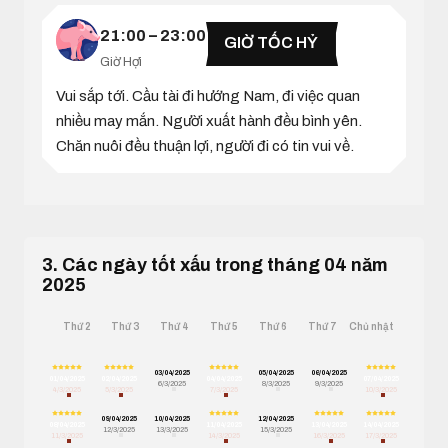
21:00 – 23:00
GIỜ TỐC HỶ
Giờ Hợi
Vui sắp tới. Cầu tài đi hướng Nam, đi việc quan
nhiều may mắn. Người xuất hành đều bình yên.
Chăn nuôi đều thuận lợi, người đi có tin vui về.
3. Các ngày tốt xấu trong tháng 04 năm
2025
Thứ 2
Thứ 3
Thứ 4
Thứ 5
Thứ 6
Thứ 7
Chủ nhật
03/04/2025
05/04/2025
06/04/2025
01/04/2025
02/04/2025
04/04/2025
07/04/2025
6/3/2025
8/3/2025
9/3/2025
4/3/2025
5/3/2025
7/3/2025
10/3/2025
09/04/2025
10/04/2025
12/04/2025
08/04/2025
11/04/2025
13/04/2025
14/04/2025
12/3/2025
13/3/2025
15/3/2025
11/3/2025
14/3/2025
16/3/2025
17/3/2025