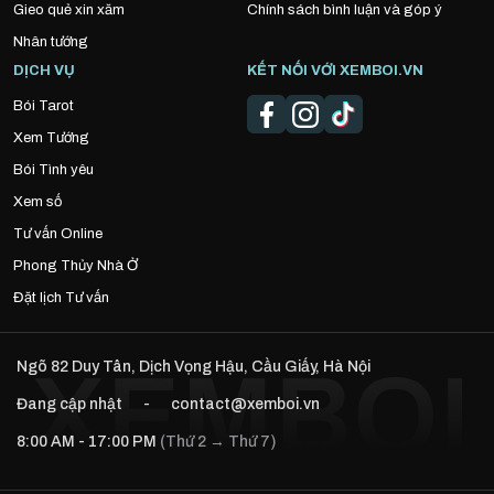
Gieo quẻ xin xăm
Chính sách bình luận và góp ý
Nhân tướng
DỊCH VỤ
KẾT NỐI VỚI XEMBOI.VN
Bói Tarot
Xem Tướng
Bói Tình yêu
Xem số
Tư vấn Online
Phong Thủy Nhà Ở
Đặt lịch Tư vấn
Ngõ 82 Duy Tân, Dịch Vọng Hậu, Cầu Giấy, Hà Nội
Đang cập nhật
-
contact@xemboi.vn
8:00 AM - 17:00 PM
(Thứ 2 → Thứ 7)