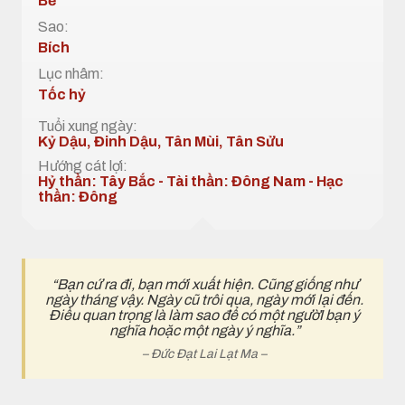
Bế
Sao:
Bích
Lục nhâm:
Tốc hỷ
Tuổi xung ngày:
Kỷ Dậu, Đinh Dậu, Tân Mùi, Tân Sửu
Hướng cát lợi:
Hỷ thần: Tây Bắc - Tài thần: Đông Nam - Hạc
thần: Đông
“Bạn cứ ra đi, bạn mới xuất hiện. Cũng giống như
ngày tháng vậy. Ngày cũ trôi qua, ngày mới lại đến.
Điều quan trọng là làm sao để có một ngườI bạn ý
nghĩa hoặc một ngày ý nghĩa.”
– Đức Đạt Lai Lạt Ma –