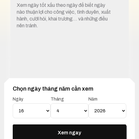
Xem ngày tốt xấu theo ngày để biết ngày
nào thuận lợi cho công việc, tình duyên, xuất
hành, cưới hỏi, khai trương… và những điều
nên tránh.
Chọn ngày tháng năm cần xem
1. Xem ngày tốt xấu 16 tháng 4 năm 2025
Ngày
Tháng
Năm
Lịch Vạn Niên 16 Tháng 04
Năm 2025
Xem ngay