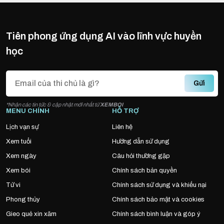
Tiên phong ứng dụng AI vào lĩnh vực huyền
học
Gửi
*Nhận các tin tức & cập nhật mới nhất từ
XEMBOI
MENU CHÍNH
HỖ TRỢ
Lịch vạn sự
Liên hệ
Xem tuổi
Hướng dẫn sử dụng
Xem ngày
Câu hỏi thường gặp
Xem bói
Chính sách bản quyền
Tử vi
Chính sách sử dụng và khiếu nại
Phong thủy
Chính sách bảo mật và cookies
Gieo quẻ xin xăm
Chính sách bình luận và góp ý