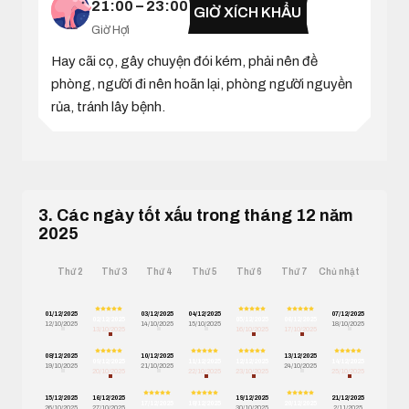
21:00 – 23:00
GIỜ XÍCH KHẨU
Giờ Hợi
Hay cãi cọ, gây chuyện đói kém, phải nên đề
phòng, người đi nên hoãn lại, phòng người nguyền
rủa, tránh lây bệnh.
3. Các ngày tốt xấu trong tháng 12 năm
2025
Thứ 2
Thứ 3
Thứ 4
Thứ 5
Thứ 6
Thứ 7
Chủ nhật
01/12/2025
03/12/2025
04/12/2025
07/12/2025
02/12/2025
05/12/2025
06/12/2025
12/10/2025
14/10/2025
15/10/2025
18/10/2025
13/10/2025
16/10/2025
17/10/2025
08/12/2025
10/12/2025
13/12/2025
09/12/2025
11/12/2025
12/12/2025
14/12/2025
19/10/2025
21/10/2025
24/10/2025
20/10/2025
22/10/2025
23/10/2025
25/10/2025
15/12/2025
16/12/2025
19/12/2025
21/12/2025
17/12/2025
18/12/2025
20/12/2025
26/10/2025
27/10/2025
30/10/2025
2/11/2025