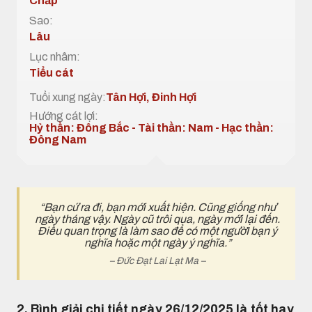
Chấp
Sao:
Lâu
Lục nhâm:
Tiểu cát
Tuổi xung ngày:
Tân Hợi, Đinh Hợi
Hướng cát lợi:
Hỷ thần: Đông Bắc - Tài thần: Nam - Hạc thần:
Đông Nam
“Bạn cứ ra đi, bạn mới xuất hiện. Cũng giống như
ngày tháng vậy. Ngày cũ trôi qua, ngày mới lại đến.
Điều quan trọng là làm sao để có một ngườI bạn ý
nghĩa hoặc một ngày ý nghĩa.”
– Đức Đạt Lai Lạt Ma –
2. Bình giải chi tiết ngày 26/12/2025 là tốt hay