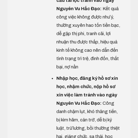
cầu tài lộc tránh vào ngày
Nguyên Vu Hắc Đạo:
Kết quả
công việc không được như ý,
thường xuyên hao tốn tiền bạc,
dễ gặp thị phi, tranh cãi, lợi
nhuận thu được thấp, hiệu quả
kinh tế không cao nên dẫn đến
tình trạng trì trệ, đình đốn, thất
bại, nợ nần
Nhập học, đăng ký hồ sơ xin
học, nhậm chức, nộp hồ sơ
xin việc làm tránh vào ngày
Nguyên Vu Hắc Đạo:
Công
danh chậm lụt, khó thăng tiến,
bị kìm hãm, cản trở, dễ bị kỷ
luật, trừ lương, bồi thường thiệt
hại, giáng chức, sa thải, học