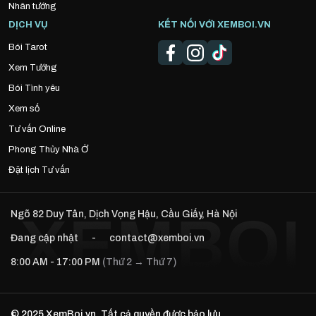
Nhân tướng
DỊCH VỤ
KẾT NỐI VỚI XEMBOI.VN
Bói Tarot
Xem Tướng
Bói Tình yêu
Xem số
Tư vấn Online
Phong Thủy Nhà Ở
Đặt lịch Tư vấn
Ngõ 82 Duy Tân, Dịch Vọng Hậu, Cầu Giấy, Hà Nội
Đang cập nhật
-
contact@xemboi.vn
8:00 AM - 17:00 PM
(Thứ 2 → Thứ 7)
© 2025 XemBoi.vn. Tất cả quyền được bảo lưu.