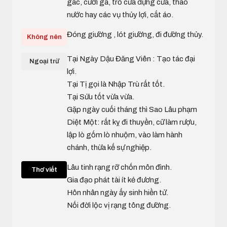
gác, cưới gã, trổ cửa dựng cửa, tháo
nước hay các vụ thủy lợi, cắt áo.
Đóng giường , lót giường, đi đường thủy.
Không nên
Tại Ngày Dậu Đăng Viên : Tạo tác đại
Ngoại trừ
lợi.
Tại Tị gọi là Nhập Trù rất tốt.
Tại Sửu tốt vừa vừa.
Gặp ngày cuối tháng thì Sao Lâu phạm
Diệt Một: rất kỵ đi thuyền, cữ làm rượu,
lập lò gốm lò nhuộm, vào làm hành
chánh, thừa kế sự nghiệp.
Lâu tinh rạng rỡ chốn môn đình.
Thơ viết
Gia đạo phát tài ít kẻ đương.
Hôn nhân ngày ấy sinh hiền tử.
Nối đời lộc vị rạng tông đường.