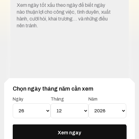
Xem ngày tốt xấu theo ngày để biết ngày
nào thuận lợi cho công việc, tình duyên, xuất
hành, cưới hỏi, khai trương… và những điều
nên tránh.
Chọn ngày tháng năm cần xem
1. Xem ngày tốt xấu 26 tháng 12 năm 2025
Ngày
Tháng
Năm
Lịch Vạn Niên 26 Tháng 12
Năm 2025
Xem ngay