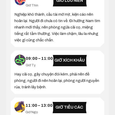
GIỜ LƯU NIÊN
Giờ Thìn
Nghiệp khó thành, cầu tài mờ mịt, kiện cáo nên
hoãn lại. Người đi chưa có tin về. Đi hướng Nam tìm
nhanh mới thấy, nên phòng ngừa cãi cọ, miệng
tiếng rất tầm thường. Việc làm chậm, lâu la nhưng
việc gì cũng chắc chắn.
09:00 – 11:00
GIỜ XÍCH KHẨU
Giờ Tỵ
Hay cãi cọ, gây chuyện đói kém, phải nên đề
phòng, người đi nên hoãn lại, phòng người nguyền
rủa, tránh lây bệnh.
11:00 – 13:00
GIỜ TIỂU CÁC
Giờ Ngọ