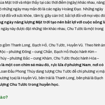
ủa Mặt trời và nhận thấy tại các thời điểm (ngày) khác nhau, năng
u, có những ngày may mắn đó là các ngày Hoàng Đạo. Những ngày
lợi đối với sức khỏe, tâm lý, gây cản trở, bất lợi đối với mọi việc đó
g ngày năng lượng Mặt trời tạo nên bất lợi với cuộc sống l
c ngày này được đặt những tên khác nhau, Chu Tước là một trong
o gồm Thanh Long, Bạch Hổ, Chu Tước, Huyền Vũ. Theo hình ả
h Mộc – phương Đông – cung Chấn, Bạch Hổ thuộc hành Kim –
Thủy – phương Bắc – cung Khảm, Chu Tước thuộc hành Hỏa –
 là một con chim sẻ màu đỏ, rực lửa ở phương Nam
,
nơi có
 Loan Đầu Phong Thủy dùng tượng Chu Tước để chỉ phương vị mặ
phương tọa) là Huyền Vũ, bên trái là Thanh Long, bên phải là Bạch
 tượng Chu Tước trong huyền học.
nào?