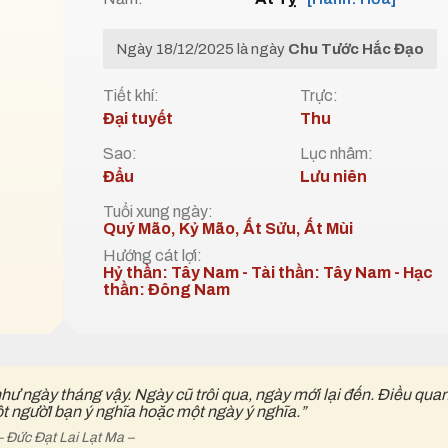
Ngày 18/12/2025 là ngày
Chu Tước Hắc Đạo
Tiết khí:
Trực:
Đại tuyết
Thu
Sao:
Lục nhâm:
Đẩu
Lưu niên
Tuổi xung ngày:
Quý Mão, Kỷ Mão, Ất Sửu, Ất Mùi
Hướng cát lợi:
Hỷ thần: Tây Nam - Tài thần: Tây Nam - Hạc
thần: Đông Nam
như ngày tháng vậy. Ngày cũ trôi qua, ngày mới lại đến. Điều qua
ột ngườI bạn ý nghĩa hoặc một ngày ý nghĩa.”
– Đức Đạt Lai Lạt Ma –