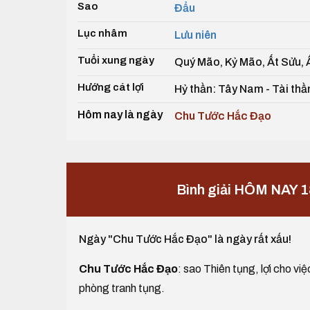
Sao
Đẩu
Lục nhâm
Lưu niên
Tuổi xung ngày
Quý Mão, Kỷ Mão, Ất Sửu, 
Hướng cát lợi
Hỷ thần: Tây Nam - Tài th
Hôm nay là ngày
Chu Tước Hắc Đạo
Bình giải HÔM NAY 
Ngày "Chu Tước Hắc Đạo" là ngày rất xấu!
Chu Tước Hắc Đạo
: sao Thiên tụng, lợi cho vi
phòng tranh tụng.