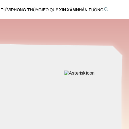
I
TỬ VI
PHONG THỦY
GIEO QUẺ XIN XĂM
NHÂN TƯỚNG