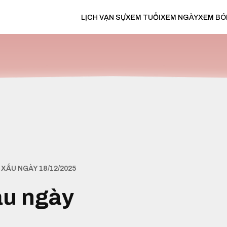
LỊCH VẠN SỰ
XEM TUỔI
XEM NGÀY
XEM BÓ
XẤU NGÀY 18/12/2025
ấu ngày