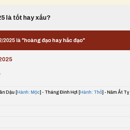
25 là tốt hay xấu?
2/2025 là
"hoàng đạo hay hắc đạo"
2025
5
ân Dậu [
Hành: Mộc
] - Tháng Đinh Hợi [
Hành: Thổ
] - Năm Ất Tỵ