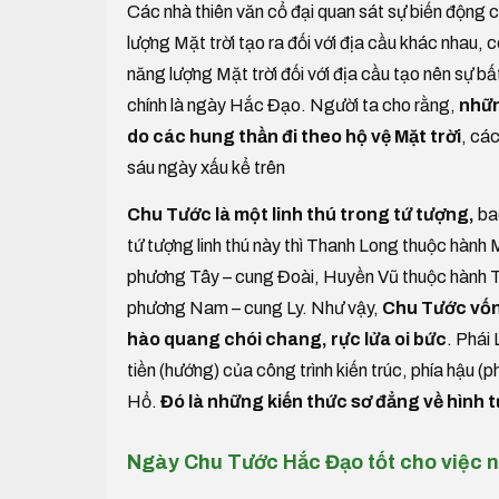
Các nhà thiên văn cổ đại quan sát sự biến động c
lượng Mặt trời tạo ra đối với địa cầu khác nha
năng lượng Mặt trời đối với địa cầu tạo nên sự bất 
chính là ngày Hắc Đạo. Người ta cho rằng,
nhữn
do các hung thần đi theo hộ vệ Mặt trời
, cá
sáu ngày xấu kể trên
Chu Tước là một linh thú trong tứ tượng,
ba
tứ tượng linh thú này thì Thanh Long thuộc hàn
phương Tây – cung Đoài, Huyền Vũ thuộc hành 
phương Nam – cung Ly. Như vậy,
Chu Tước vốn
hào quang chói chang, rực lửa oi bức
. Phái
tiền (hướng) của công trình kiến trúc, phía hậu (
Hổ.
Đó là những kiến thức sơ đẳng về hình
Ngày Chu Tước Hắc Đạo tốt cho việc 