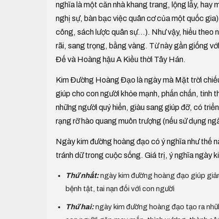
nghĩa là một căn nhà khang trang, lộng lẫy, hay
nghị sự, bàn bạc việc quân cơ của một quốc gia),
công, sách lược quân sự...). Như vậy, hiểu theo
rãi, sang trọng, bằng vàng. Từ này gần giống vớ
Đế và Hoàng hậu A Kiều thời Tây Hán.
Kim Đường Hoàng Đạo là ngày mà Mặt trời chiếu 
giúp cho con người khỏe mạnh, phấn chấn, tinh th
những người quý hiển, giàu sang giúp đỡ, có triể
rạng rỡ hào quang muôn trượng (nếu sử dụng ngày
Ngày kim đường hoàng đạo có ý nghĩa như thế nào?
tránh dữ trong cuộc sống. Giá trị, ý nghĩa ngày 
Thứ nhất:
ngày kim đường hoàng đạo giúp giảm bớt
bệnh tật, tai nạn đối với con người
Thứ hai:
ngày kim đường hoàng đạo tạo ra những