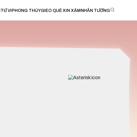
I
TỬ VI
PHONG THỦY
GIEO QUẺ XIN XĂM
NHÂN TƯỚNG