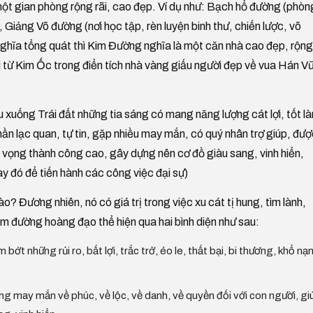
 một gian phòng rộng rãi, cao đẹp. Ví dụ như: Bạch hổ đường (phòn
 Giảng Võ đường (nơi học tập, rèn luyện binh thư, chiến lược, võ
 nghĩa tổng quát thì Kim Đường nghĩa là một căn nhà cao đẹp, rộng
i từ Kim Ốc trong điển tích nhà vàng giấu người đẹp về vua Hán V
xuống Trái đất những tia sáng có mang năng lượng cát lợi, tốt là
ần lạc quan, tự tin, gặp nhiều may mắn, có quý nhân trợ giúp, đư
n vọng thành công cao, gây dựng nên cơ đồ giàu sang, vinh hiển,
 đó để tiến hành các công việc đại sự)
 Đương nhiên, nó có giá trị trong việc xu cát tị hung, tìm lành,
kim đường hoàng đạo thể hiện qua hai bình diện như sau:
 những rủi ro, bất lợi, trắc trở, éo le, thất bại, bi thương, khổ nạn
 may mắn về phúc, về lộc, về danh, về quyền đối với con người, gi