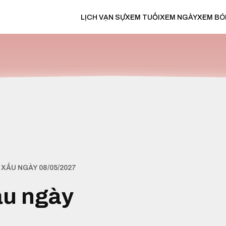
LỊCH VẠN SỰ
XEM TUỔI
XEM NGÀY
XEM BÓ
XẤU NGÀY 08/05/2027
ấu ngày