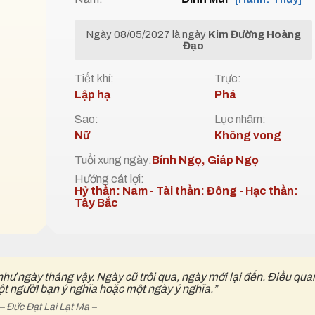
Ngày 08/05/2027 là ngày
Kim Đường Hoàng
Đạo
Tiết khí:
Trực:
Lập hạ
Phá
Sao:
Lục nhâm:
Nữ
Không vong
Tuổi xung ngày:
Bính Ngọ, Giáp Ngọ
Hướng cát lợi:
Hỷ thần: Nam - Tài thần: Đông - Hạc thần:
Tây Bắc
như ngày tháng vậy. Ngày cũ trôi qua, ngày mới lại đến. Điều qua
ột ngườI bạn ý nghĩa hoặc một ngày ý nghĩa.”
– Đức Đạt Lai Lạt Ma –