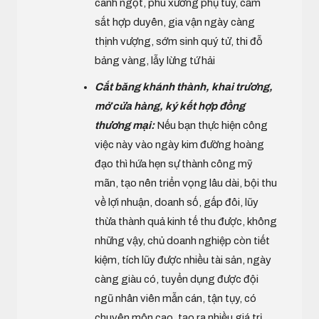
canh ngọt, phu xướng phụ tùy, cầm
sắt hợp duyên, gia vận ngày càng
thịnh vượng, sớm sinh quý tử, thi đỗ
bảng vàng, lẫy lừng tứ hải
Cắt băng khánh thành, khai trương,
mở cửa hàng, ký kết hợp đồng
thương mại:
Nếu bạn thực hiện công
việc này vào ngày kim đường hoàng
đạo thì hứa hẹn sự thành công mỹ
mãn, tạo nên triển vọng lâu dài, bội thu
về lợi nhuận, doanh số, gấp đôi, lũy
thừa thành quả kinh tế thu được, không
những vậy, chủ doanh nghiệp còn tiết
kiệm, tích lũy được nhiều tài sản, ngày
càng giàu có, tuyển dụng được đội
ngũ nhân viên mẫn cán, tận tụy, có
chuyên môn cao, tạo ra nhiều giá trị