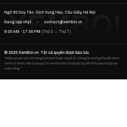
Ngõ 82 Duy Tân, Dịch Vọng Hậu, Cầu Giấy, Hà Nội
Đang cập nhật
-
contact@xemboi.vn
8:00 AM - 17:00 PM
(Thứ 2 → Thứ 7)
© 2025 XemBoi.vn. Tất cả quyền được bảo lưu.
*Kết quả xem bói chỉ mang tính tham khảo và giải trí. Chúng tôi không khuyến khích
mê tín dị đoan. Hãy sử dụng lý trí và khoa học trong các quyết định quan trọng của
cuộc sống.*