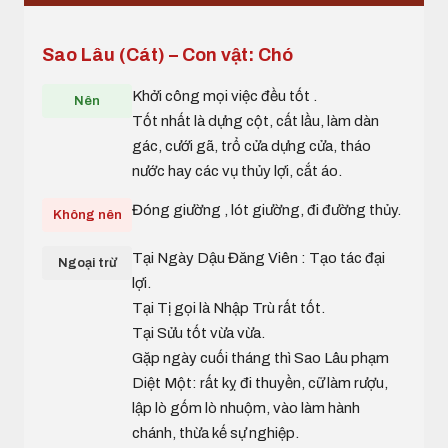
Sao Lâu (Cát) – Con vật: Chó
Khởi công mọi việc đều tốt .
Nên
Tốt nhất là dựng cột, cất lầu, làm dàn
gác, cưới gã, trổ cửa dựng cửa, tháo
nước hay các vụ thủy lợi, cắt áo.
Đóng giường , lót giường, đi đường thủy.
Không nên
Tại Ngày Dậu Đăng Viên : Tạo tác đại
Ngoại trừ
lợi.
Tại Tị gọi là Nhập Trù rất tốt.
Tại Sửu tốt vừa vừa.
Gặp ngày cuối tháng thì Sao Lâu phạm
Diệt Một: rất kỵ đi thuyền, cữ làm rượu,
lập lò gốm lò nhuộm, vào làm hành
chánh, thừa kế sự nghiệp.