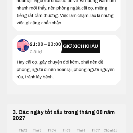
hoãn lại. Người đi chưa có tin về. Đi hướng Nam tìm
nhanh mới thấy, nên phòng ngừa cãi cọ, miệng
tiếng rất tầm thường. Việc làm chậm, lâu la nhưng
việc gì cũng chắc chắn.
21:00 – 23:00
GIỜ XÍCH KHẨU
Giờ Hợi
Hay cãi cọ, gây chuyện đói kém, phải nên đề
phòng, người đi nên hoãn lại, phòng người nguyền
rủa, tránh lây bệnh.
3. Các ngày tốt xấu trong tháng 08 năm
2027
Thứ 2
Thứ 3
Thứ 4
Thứ 5
Thứ 6
Thứ 7
Chủ nhật