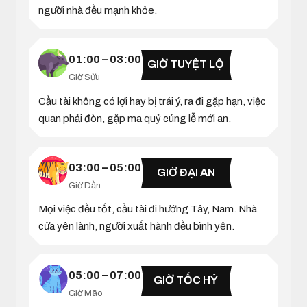
người nhà đều mạnh khỏe.
01:00 – 03:00
GIỜ TUYỆT LỘ
Giờ Sửu
Cầu tài không có lợi hay bị trái ý, ra đi gặp hạn, việc
quan phải đòn, gặp ma quỷ cúng lễ mới an.
03:00 – 05:00
GIỜ ĐẠI AN
Giờ Dần
Mọi việc đều tốt, cầu tài đi hướng Tây, Nam. Nhà
cửa yên lành, người xuất hành đều bình yên.
05:00 – 07:00
GIỜ TỐC HỶ
Giờ Mão