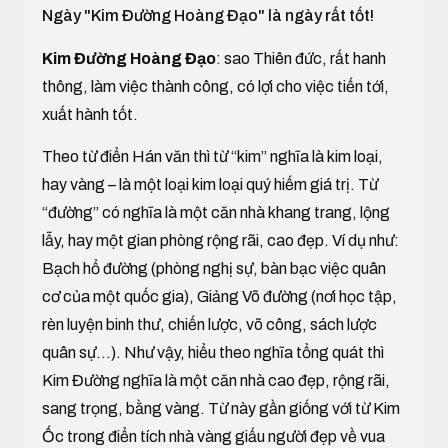
Ngày "Kim Đường Hoàng Đạo" là ngày rất tốt!
Kim Đường Hoàng Đạo
: sao Thiên đức, rất hanh
thông, làm việc thành công, có lợi cho việc tiến tới,
xuất hành tốt.
Theo từ điển Hán văn thì từ “kim” nghĩa là kim loại,
hay vàng – là một loại kim loại quý hiếm giá trị. Từ
“đường” có nghĩa là một căn nhà khang trang, lộng
lẫy, hay một gian phòng rộng rãi, cao đẹp. Ví dụ như:
Bạch hổ đường (phòng nghị sự, bàn bạc việc quân
cơ của một quốc gia), Giảng Võ đường (nơi học tập,
rèn luyện binh thư, chiến lược, võ công, sách lược
quân sự...). Như vậy, hiểu theo nghĩa tổng quát thì
Kim Đường nghĩa là một căn nhà cao đẹp, rộng rãi,
sang trọng, bằng vàng. Từ này gần giống với từ Kim
Ốc trong điển tích nhà vàng giấu người đẹp về vua