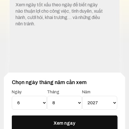
Xem ngày tốt xấu theo ngày để biết ngày
nào thuận lợi cho công việc, tình duyên, xuất
hành, cưới hỏi, khai trương… và những điều
nên tránh.
Chọn ngày tháng năm cần xem
1. Xem ngày tốt xấu 6 tháng 8 năm 2027
Ngày
Tháng
Năm
Lịch Vạn Niên 06 Tháng 08
Năm 2027
Xem ngay