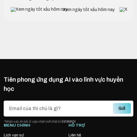
Xem ngày tốt xấu hôm nay
Tiên phong ứng dụng AI vào lĩnh vực huyền
học
Gửi
*Nhận các tin tức & cập nhật mới nhất từ
XEMBOI
MENU CHÍNH
HỖ TRỢ
Lịch vạn sự
Liên hệ