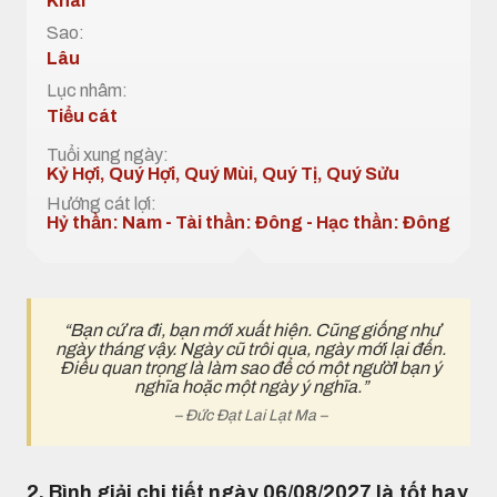
Khai
Sao:
Lâu
Lục nhâm:
Tiểu cát
Tuổi xung ngày:
Kỷ Hợi, Quý Hợi, Quý Mùi, Quý Tị, Quý Sửu
Hướng cát lợi:
Hỷ thần: Nam - Tài thần: Đông - Hạc thần: Đông
“Bạn cứ ra đi, bạn mới xuất hiện. Cũng giống như
ngày tháng vậy. Ngày cũ trôi qua, ngày mới lại đến.
Điều quan trọng là làm sao để có một ngườI bạn ý
nghĩa hoặc một ngày ý nghĩa.”
– Đức Đạt Lai Lạt Ma –
2. Bình giải chi tiết ngày 06/08/2027 là tốt hay