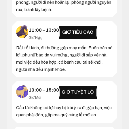
phòng, người đi nên hoãn lại, phòng người nguyền
rủa, tránh lây bệnh.
11:00 – 13:00
GIỜ TIỂU CÁC
Giờ Ngọ
Rất tốt lành, đi thường gặp may mắn. Buôn bán có
lời, phụ nữ báo tin vui mừng, người đi sắp về nhà,
mọi việc đều hòa hợp, có bệnh cầu tài sẽ khỏi,
người nhà đều mạnh khỏe.
13:00 – 15:00
GIỜ TUYỆT LỘ
Giờ Mùi
Cầu tài không có lợi hay bị trái ý, ra đi gặp hạn, việc
quan phải đòn, gặp ma quỷ cúng lễ mới an.