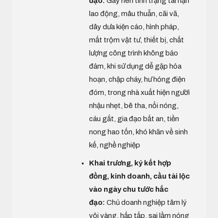
đạo:
Gây nên tình trạng tai nạn
lao động, mâu thuẫn, cãi vã,
dây dưa kiện cáo, hình pháp,
mất trộm vật tư, thiết bị, chất
lượng công trình không bảo
đảm, khi sử dụng dễ gặp hỏa
hoạn, chập cháy, hư hỏng điện
đóm, trong nhà xuất hiện người
nhậu nhẹt, bê tha, nổi nóng,
cáu gắt, gia đạo bất an, tiền
nong hao tốn, khó khăn về sinh
kế, nghề nghiệp
Khai trương, kỷ kết hợp
đồng, kinh doanh, cầu tài lộc
vào ngày chu tước hắc
đạo:
Chủ doanh nghiệp tâm lý
vội vàng, hấp tấp, sai lầm nóng