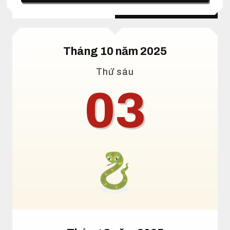
Lịch dương
Lịch âm
Tháng 10 năm 2025
Thứ sáu
03