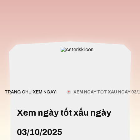
XEM NGÀY TỐT XẤU NGÀY 03/1
TRANG CHỦ
/
XEM NGÀY
/
Xem ngày tốt xấu ngày
03/10/2025