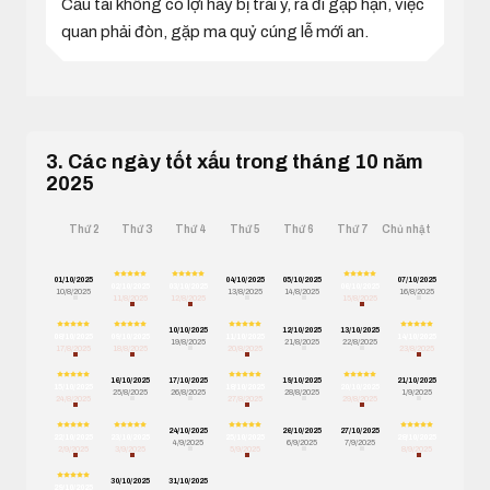
Cầu tài không có lợi hay bị trái ý, ra đi gặp hạn, việc
quan phải đòn, gặp ma quỷ cúng lễ mới an.
3. Các ngày tốt xấu trong tháng 10 năm
2025
Thứ 2
Thứ 3
Thứ 4
Thứ 5
Thứ 6
Thứ 7
Chủ nhật
01/10/2025
04/10/2025
05/10/2025
07/10/2025
02/10/2025
03/10/2025
06/10/2025
10/8/2025
13/8/2025
14/8/2025
16/8/2025
11/8/2025
12/8/2025
15/8/2025
10/10/2025
12/10/2025
13/10/2025
08/10/2025
09/10/2025
11/10/2025
14/10/2025
19/8/2025
21/8/2025
22/8/2025
17/8/2025
18/8/2025
20/8/2025
23/8/2025
16/10/2025
17/10/2025
19/10/2025
21/10/2025
15/10/2025
18/10/2025
20/10/2025
25/8/2025
26/8/2025
28/8/2025
1/9/2025
24/8/2025
27/8/2025
29/8/2025
24/10/2025
26/10/2025
27/10/2025
22/10/2025
23/10/2025
25/10/2025
28/10/2025
4/9/2025
6/9/2025
7/9/2025
2/9/2025
3/9/2025
5/9/2025
8/9/2025
30/10/2025
31/10/2025
29/10/2025