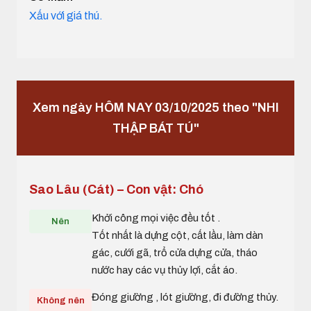
Xấu với giá thú.
Xem ngày HÔM NAY 03/10/2025 theo "NHI
THẬP BÁT TÚ"
Sao Lâu (Cát) – Con vật: Chó
Khởi công mọi việc đều tốt .
Nên
Tốt nhất là dựng cột, cất lầu, làm dàn
gác, cưới gã, trổ cửa dựng cửa, tháo
nước hay các vụ thủy lợi, cắt áo.
Đóng giường , lót giường, đi đường thủy.
Không nên