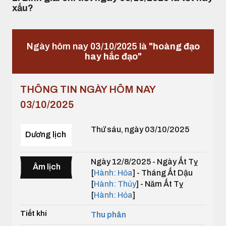
xấu?
Ngày hôm nay 03/10/2025 là
"hoàng đạo
hay hắc đạo"
THÔNG TIN NGÀY HÔM NAY
03/10/2025
Thứ sáu, ngày 03/10/2025
Dương lịch
Ngày 12/8/2025 - Ngày Ất Tỵ
Âm lịch
[
Hành: Hỏa
] - Tháng Ất Dậu
[
Hành: Thủy
] - Năm Ất Tỵ
[
Hành: Hỏa
]
Tiết khí
Thu phân