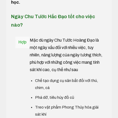
học.
Ngày Chu Tước Hắc Đạo tốt cho việc
nào?
Mặc dù ngày Chu Tước Hoàng Đạo là
Hợp
một ngày xấu đối với nhiều việc, tuy
nhiên, năng lượng của ngày tương thích,
phù hợp với những công việc mang tính
sát khí cao, cụ thể như sau
Chế tạo dụng cụ săn bắt đối với thú,
chim, cá
Phá dỡ, tiêu hủy đồ cũ
Treo vật phẩm Phong Thủy hóa giải
sát khí