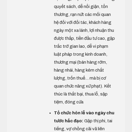
quyết sách, dễ nổi giận, tổn
thương, rạn nứt các mối quan
hệ đối với đối tác, khách hàng
ngày một xa lánh, lợi nhuận thu
được thấp, tiền đầu tư cao, gặp
trắc trở gian lao, dễ vi phạm
luật pháp trong kinh doanh,
thương mại (bán hàng rởm,
hàng nhái, hàng kém chất
lượng, trốn thuế... mà bị cơ
quan chức năng xử phạt). Kết
thúc là thất bại, thua lỗ, sập
tiệm, đóng cửa
Tổ chức hôn lễ vào ngày chu
tước hắc đạo:
Gặp thị phi, tai
tiếng, vợ chồng cãi vã liên