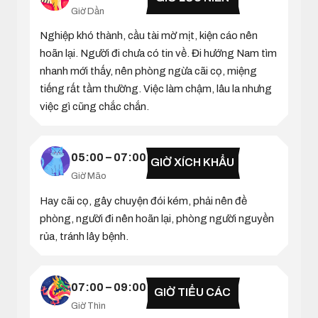
Giờ Dần
Nghiệp khó thành, cầu tài mờ mịt, kiện cáo nên
hoãn lại. Người đi chưa có tin về. Đi hướng Nam tìm
nhanh mới thấy, nên phòng ngừa cãi cọ, miệng
tiếng rất tầm thường. Việc làm chậm, lâu la nhưng
việc gì cũng chắc chắn.
05:00 – 07:00
GIỜ XÍCH KHẨU
Giờ Mão
Hay cãi cọ, gây chuyện đói kém, phải nên đề
phòng, người đi nên hoãn lại, phòng người nguyền
rủa, tránh lây bệnh.
07:00 – 09:00
GIỜ TIỂU CÁC
Giờ Thìn