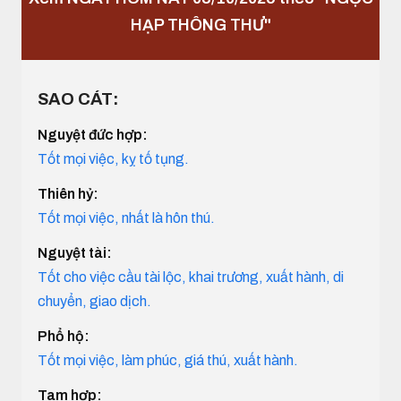
HẠP THÔNG THƯ"
SAO CÁT:
Nguyệt đức hợp:
Tốt mọi việc, kỵ tố tụng.
Thiên hỷ:
Tốt mọi việc, nhất là hôn thú.
Nguyệt tài:
Tốt cho việc cầu tài lộc, khai trương, xuất hành, di
chuyển, giao dịch.
Phổ hộ:
Tốt mọi việc, làm phúc, giá thú, xuất hành.
Tam hợp: