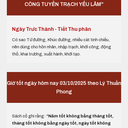
CÔNG TUYỂN TRẠCH YẾU LÃM"
Ngày Trưc Thành - Tiết Thu phân
Có sao Tử đường, Khúc đường, nhiều cát tinh chiếu,
nên dùng cho hôn nhân, nhập trạch, khởi công, động
thổ, khai trương, xuất hành, khởi tạo.
Giờ tốt ngày hôm nay 03/10/2025 theo Lý Thuần
Phong
Sách cổ ghi rằng:
“Năm tốt không bằng tháng tốt,
tháng tốt không bằng ngày tốt, ngày tốt không