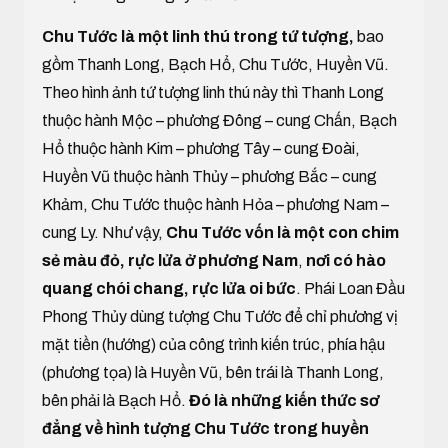
Chu Tước là một linh thú trong tứ tượng,
bao
gồm Thanh Long, Bạch Hổ, Chu Tước, Huyền Vũ.
Theo hình ảnh tứ tượng linh thú này thì Thanh Long
thuộc hành Mộc – phương Đông – cung Chấn, Bạch
Hổ thuộc hành Kim – phương Tây – cung Đoài,
Huyền Vũ thuộc hành Thủy – phương Bắc – cung
Khảm, Chu Tước thuộc hành Hỏa – phương Nam –
cung Ly. Như vậy,
Chu Tước vốn là một con chim
sẻ màu đỏ, rực lửa ở phương Nam
,
nơi có hào
quang chói chang, rực lửa oi bức
. Phái Loan Đầu
Phong Thủy dùng tượng Chu Tước để chỉ phương vị
mặt tiền (hướng) của công trình kiến trúc, phía hậu
(phương tọa) là Huyền Vũ, bên trái là Thanh Long,
bên phải là Bạch Hổ.
Đó là những kiến thức sơ
đẳng về hình tượng Chu Tước trong huyền