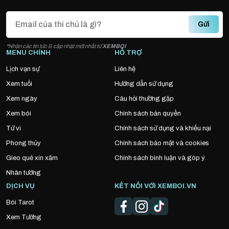
Gửi
*Nhận các tin tức & cập nhật mới nhất từ
XEMBOI
MENU CHÍNH
HỖ TRỢ
Lịch vạn sự
Liên hệ
Xem tuổi
Hướng dẫn sử dụng
Xem ngày
Câu hỏi thường gặp
Xem bói
Chính sách bản quyền
Tử vi
Chính sách sử dụng và khiếu nại
Phong thủy
Chính sách bảo mật và cookies
Gieo quẻ xin xăm
Chính sách bình luận và góp ý
Nhân tướng
DỊCH VỤ
KẾT NỐI VỚI XEMBOI.VN
Bói Tarot
Xem Tướng