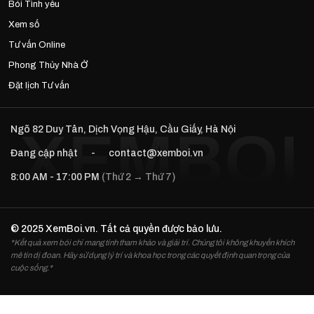
Bói Tình yêu
Xem số
Tư vấn Online
Phong Thủy Nhà Ở
Đặt lịch Tư vấn
Ngõ 82 Duy Tân, Dịch Vọng Hậu, Cầu Giấy, Hà Nội
Đang cập nhật
-
contact@xemboi.vn
8:00 AM - 17:00 PM
(Thứ 2 → Thứ 7)
© 2025 XemBoi.vn. Tất cả quyền được bảo lưu.
*Kết quả xem bói chỉ mang tính tham khảo và giải trí. Chúng tôi không khuyến khích
mê tín dị đoan. Hãy sử dụng lý trí và khoa học trong các quyết định quan trọng của
cuộc sống.*