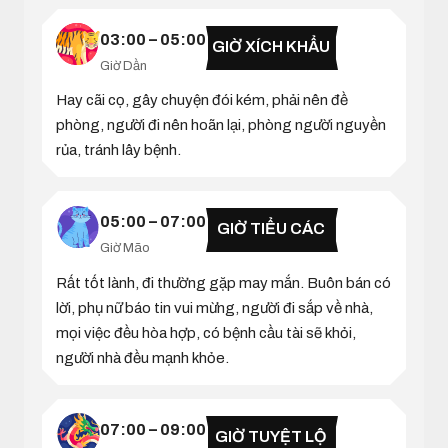
03:00 – 05:00
GIỜ XÍCH KHẨU
Giờ Dần
Hay cãi cọ, gây chuyện đói kém, phải nên đề
phòng, người đi nên hoãn lại, phòng người nguyền
rủa, tránh lây bệnh.
05:00 – 07:00
GIỜ TIỂU CÁC
Giờ Mão
Rất tốt lành, đi thường gặp may mắn. Buôn bán có
lời, phụ nữ báo tin vui mừng, người đi sắp về nhà,
mọi việc đều hòa hợp, có bệnh cầu tài sẽ khỏi,
người nhà đều mạnh khỏe.
07:00 – 09:00
GIỜ TUYỆT LỘ