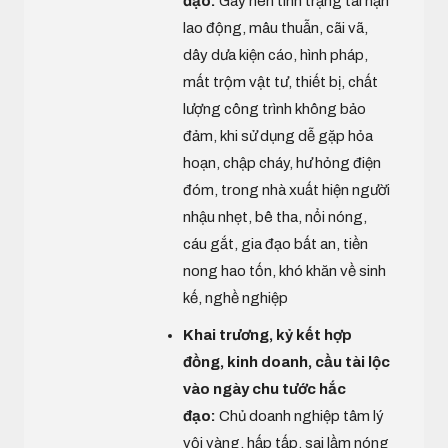
đạo:
Gây nên tình trạng tai nạn
lao động, mâu thuẫn, cãi vã,
dây dưa kiện cáo, hình pháp,
mất trộm vật tư, thiết bị, chất
lượng công trình không bảo
đảm, khi sử dụng dễ gặp hỏa
hoạn, chập cháy, hư hỏng điện
đóm, trong nhà xuất hiện người
nhậu nhẹt, bê tha, nổi nóng,
cáu gắt, gia đạo bất an, tiền
nong hao tốn, khó khăn về sinh
kế, nghề nghiệp
Khai trương, kỷ kết hợp
đồng, kinh doanh, cầu tài lộc
vào ngày chu tước hắc
đạo:
Chủ doanh nghiệp tâm lý
vội vàng, hấp tấp, sai lầm nóng