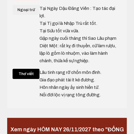
Tại Ngày Dậu Đăng Viên : Tạo tác đại
Ngoại trừ
lợi.
Tại Tị gọi là Nhập Trù rất tốt.
Tại Sửu tốt vừa vừa.
Gặp ngày cuối tháng thì Sao Lâu phạm
Diệt Một: rất kỵ đi thuyền, cữ làm rượu,
lập lò gốm lò nhuộm, vào làm hành
chánh, thừa kế sự nghiệp.
Lâu tinh rạng rỡ chốn môn đình.
Thơ viết
Gia đạo phát tài ít kẻ đương.
Hôn nhân ngày ấy sinh hiền tử.
Nối đời lộc vị rạng tông đường.
Xem ngày HÔM NAY 26/11/2027 theo "ĐỔNG