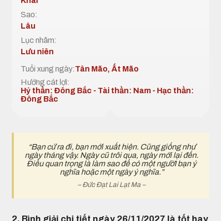
Khai
Sao:
Lâu
Lục nhâm:
Lưu niên
Tuổi xung ngày:
Tân Mão, Ất Mão
Hướng cát lợi:
Hỷ thần: Đông Bắc - Tài thần: Nam - Hạc thần:
Đông Bắc
“Bạn cứ ra đi, bạn mới xuất hiện. Cũng giống như
ngày tháng vậy. Ngày cũ trôi qua, ngày mới lại đến.
Điều quan trọng là làm sao để có một ngườI bạn ý
nghĩa hoặc một ngày ý nghĩa.”
– Đức Đạt Lai Lạt Ma –
2. Bình giải chi tiết ngày 26/11/2027 là tốt hay