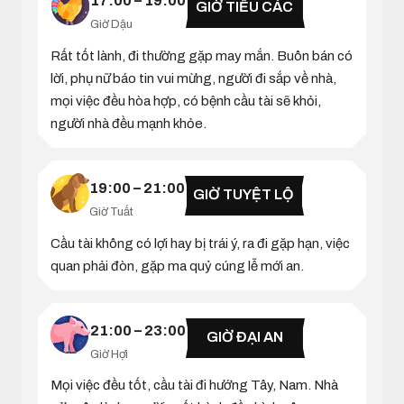
17:00 – 19:00
GIỜ TIỂU CÁC
Giờ Dậu
Rất tốt lành, đi thường gặp may mắn. Buôn bán có
lời, phụ nữ báo tin vui mừng, người đi sắp về nhà,
mọi việc đều hòa hợp, có bệnh cầu tài sẽ khỏi,
người nhà đều mạnh khỏe.
19:00 – 21:00
GIỜ TUYỆT LỘ
Giờ Tuất
Cầu tài không có lợi hay bị trái ý, ra đi gặp hạn, việc
quan phải đòn, gặp ma quỷ cúng lễ mới an.
21:00 – 23:00
GIỜ ĐẠI AN
Giờ Hợi
Mọi việc đều tốt, cầu tài đi hướng Tây, Nam. Nhà