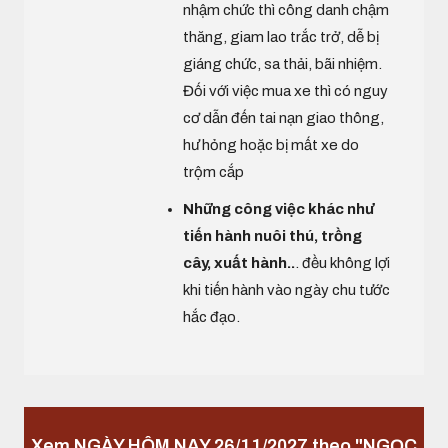
nhậm chức thì công danh chậm
thăng, giam lao trắc trở, dễ bị
giáng chức, sa thải, bãi nhiệm.
Đối với việc mua xe thì có nguy
cơ dẫn đến tai nạn giao thông,
hư hỏng hoặc bị mất xe do
trộm cắp
Những công việc khác như
tiến hành nuôi thú, trồng
cây, xuất hành..
. đều không lợi
khi tiến hành vào ngày chu tước
hắc đạo.
Xem NGÀY HÔM NAY 26/11/2027 theo "NGỌC