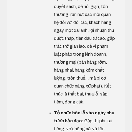
quyết sách, dễ nổi giận, tổn
thương, rạn nứt các mối quan
hệ đối với đối tác, khách hàng
ngày một xa lánh, lợi nhuận thu
được thấp, tiền đầu tư cao, gặp
trắc trở gian lao, dễ vi phạm
luật pháp trong kinh doanh,
thương mại (bán hàng rởm,
hàng nhái, hàng kém chất
lượng, trốn thuế... mà bị cơ
quan chức năng xử phạt). Kết
thúc là thất bại, thua lỗ, sập
tiệm, đóng cửa
Tổ chức hôn lễ vào ngày chu
tước hắc đạo:
Gặp thị phi, tai
tiếng, vợ chồng cãi vã liên