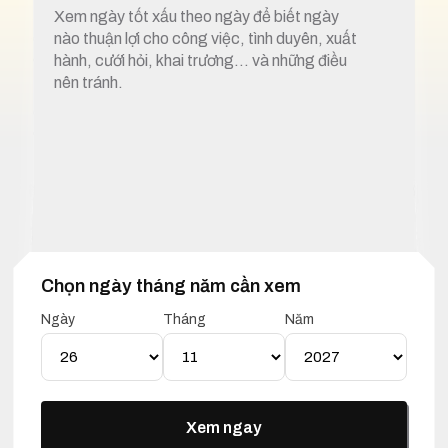
Xem ngày tốt xấu theo ngày để biết ngày
nào thuận lợi cho công việc, tình duyên, xuất
hành, cưới hỏi, khai trương… và những điều
nên tránh.
Chọn ngày tháng năm cần xem
1. Xem ngày tốt xấu 26 tháng 11 năm 2027
Ngày
Tháng
Năm
Lịch Vạn Niên 26 Tháng 11
Năm 2027
Xem ngay