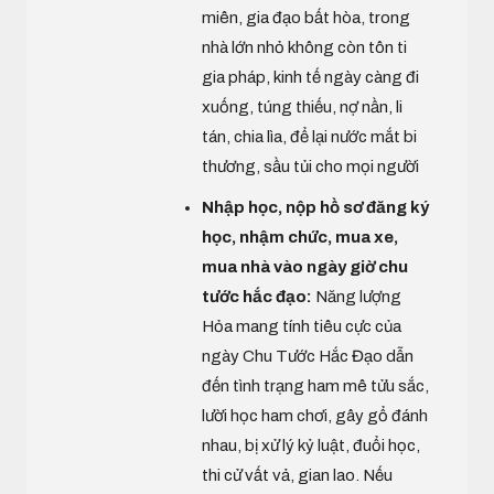
miên, gia đạo bất hòa, trong
nhà lớn nhỏ không còn tôn ti
gia pháp, kinh tế ngày càng đi
xuống, túng thiếu, nợ nần, li
tán, chia lìa, để lại nước mắt bi
thương, sầu tủi cho mọi người
Nhập học, nộp hồ sơ đăng ký
học, nhậm chức, mua xe,
mua nhà vào ngày giờ chu
tước hắc đạo:
Năng lượng
Hỏa mang tính tiêu cực của
ngày Chu Tước Hắc Đạo dẫn
đến tình trạng ham mê tửu sắc,
lười học ham chơi, gây gổ đánh
nhau, bị xử lý kỷ luật, đuổi học,
thi cử vất vả, gian lao. Nếu