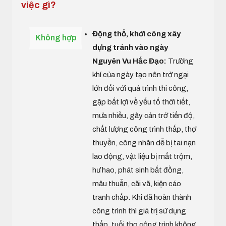
việc gì?
Động thổ, khởi công xây
Không hợp
dựng tránh vào ngày
Nguyên Vu Hắc Đạo:
Trường
khí của ngày tạo nên trở ngại
lớn đối với quá trình thi công,
gặp bất lợi về yếu tố thời tiết,
mưa nhiều, gây cản trở tiến độ,
chất lượng công trình thấp, thợ
thuyền, công nhân dễ bị tai nạn
lao động, vật liệu bị mất trộm,
hư hao, phát sinh bất đồng,
mâu thuẫn, cãi vã, kiện cáo
tranh chấp. Khi đã hoàn thành
công trình thì giá trị sử dụng
thấp, tuổi thọ công trình không