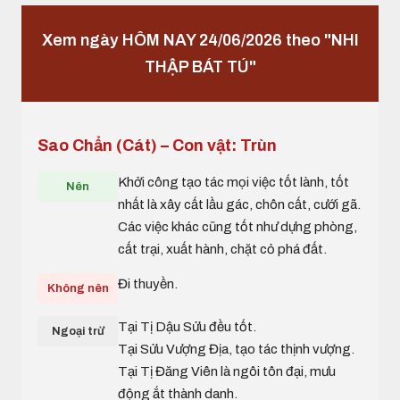
Xem ngày HÔM NAY 24/06/2026 theo "NHI
THẬP BÁT TÚ"
Sao Chẩn (Cát) – Con vật: Trùn
Khởi công tạo tác mọi việc tốt lành, tốt
Nên
nhất là xây cất lầu gác, chôn cất, cưới gã.
Các việc khác cũng tốt như dựng phòng,
cất trại, xuất hành, chặt cỏ phá đất.
Đi thuyền.
Không nên
Tại Tị Dậu Sửu đều tốt.
Ngoại trừ
Tại Sửu Vượng Địa, tạo tác thịnh vượng.
Tại Tị Đăng Viên là ngôi tôn đại, mưu
động ắt thành danh.