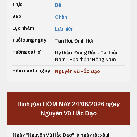
Trực
Bế
Sao
Chẩn
Lục nhâm
Lưu niên
Tuổi xung ngày
Tân Hợi, Đinh Hợi
Hướng cát lợi
Hỷ thần: Đông Bắc - Tài thần:
Nam - Hạc thần: Đông Nam
Hôm nay là ngày
Nguyên Vũ Hắc Đạo
Bình giải HÔM NAY 24/06/2026 ngày
Nguyên Vũ Hắc Đạo
Ngày "Nguyên Vũ Hắc Đạo" là ngày rất xấu!