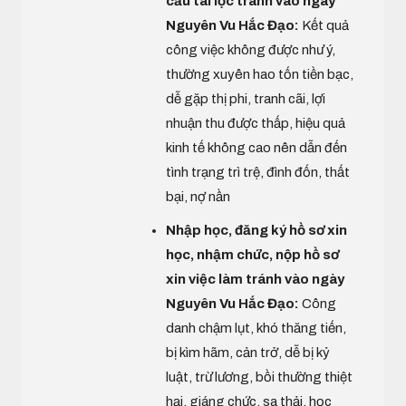
cầu tài lộc tránh vào ngày
Nguyên Vu Hắc Đạo:
Kết quả
công việc không được như ý,
thường xuyên hao tốn tiền bạc,
dễ gặp thị phi, tranh cãi, lợi
nhuận thu được thấp, hiệu quả
kinh tế không cao nên dẫn đến
tình trạng trì trệ, đình đốn, thất
bại, nợ nần
Nhập học, đăng ký hồ sơ xin
học, nhậm chức, nộp hồ sơ
xin việc làm tránh vào ngày
Nguyên Vu Hắc Đạo:
Công
danh chậm lụt, khó thăng tiến,
bị kìm hãm, cản trở, dễ bị kỷ
luật, trừ lương, bồi thường thiệt
hại, giáng chức, sa thải, học