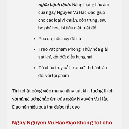
ngừa bệnh dịch:
Năng lượng hắc ám
của ngày Nguyên Vu Hắc Đạo giúp
cho các loại vi khuẩn, côn trùng, sâu
bọ phá hoại bị tiêu diệt triệt để
Phá dỡ, tiêu hủy đồ cũ
Treo vật phẩm Phong Thủy hóa giải
sát khí, kết dứt điều hung hại
Tổ chức truy bắt, xét xử, thi hành án
đối với tội phạm
Tính chất công việc mang nặng sát khí, tương thích
với năng lượng hắc ám của ngày Nguyên Vu Hắc
Đạo nên hiệu quả thu được rất cao
Ngày Nguyên Vũ Hắc Đạo không tốt cho