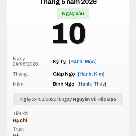
Tháng 5 năm 2026
Ngày xấu
10
Ngày
Kỷ Tỵ
[Hành: Mộc]
24/06/2026:
Tháng:
Giáp Ngọ
[Hành: Kim]
Năm:
Bính Ngọ
[Hành: Thủy]
Ngày 24/06/2026 là ngày
Nguyên Vũ Hắc Đạo
Tiết khí:
Hạ chí
Trực: