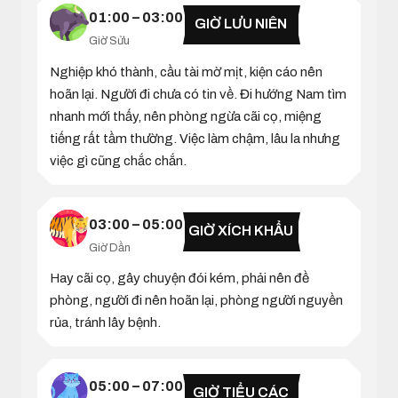
01:00 – 03:00
GIỜ LƯU NIÊN
Giờ Sửu
Nghiệp khó thành, cầu tài mờ mịt, kiện cáo nên
hoãn lại. Người đi chưa có tin về. Đi hướng Nam tìm
nhanh mới thấy, nên phòng ngừa cãi cọ, miệng
tiếng rất tầm thường. Việc làm chậm, lâu la nhưng
việc gì cũng chắc chắn.
03:00 – 05:00
GIỜ XÍCH KHẨU
Giờ Dần
Hay cãi cọ, gây chuyện đói kém, phải nên đề
phòng, người đi nên hoãn lại, phòng người nguyền
rủa, tránh lây bệnh.
05:00 – 07:00
GIỜ TIỂU CÁC