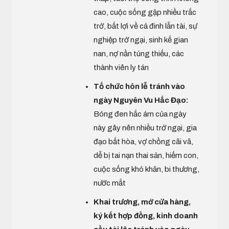
cao, cuộc sống gặp nhiều trắc
trở, bất lợi về cả đinh lẫn tài, sự
nghiệp trở ngại, sinh kế gian
nan, nợ nần túng thiếu, các
thành viên ly tán
Tổ chức hôn lễ tránh vào
ngày Nguyên Vu Hắc Đạo:
Bóng đen hắc ám của ngày
này gây nên nhiều trở ngại, gia
đạo bất hòa, vợ chồng cãi vã,
dễ bị tai nạn thai sản, hiếm con,
cuộc sống khó khăn, bi thương,
nước mắt
Khai trương, mở cửa hàng,
ký kết hợp đồng, kinh doanh