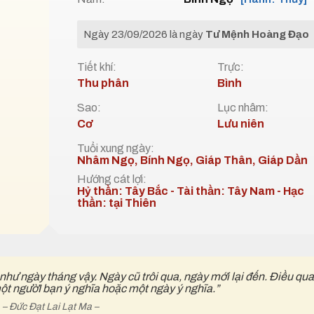
Ngày 23/09/2026 là ngày
Tư Mệnh Hoàng Đạo
Tiết khí:
Trực:
Thu phân
Bình
Sao:
Lục nhâm:
Cơ
Lưu niên
Tuổi xung ngày:
Nhâm Ngọ, Bính Ngọ, Giáp Thân, Giáp Dần
Hướng cát lợi:
Hỷ thần: Tây Bắc - Tài thần: Tây Nam - Hạc
thần: tại Thiên
 như ngày tháng vậy. Ngày cũ trôi qua, ngày mới lại đến. Điều qu
một ngườI bạn ý nghĩa hoặc một ngày ý nghĩa.”
– Đức Đạt Lai Lạt Ma –