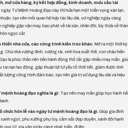
h, mở cửa hàng, ký kết hợp đồng, kinh doanh, mưu cầu tài
 ngày Tư Mệnh Hoàng Đạo này thì hứa hẹn một triển vọng xán lạn,
 nhuận, tạo nên mối quan hệ hợp tác lâu dài, cơ nghiệp ngày càng
nghiệp gặp vận may, bạo phát về tài sản, nhân đôi, lũy thừa về thà
 chôn ngọc cất
 thiết nhà cửa, các công trình kiến trúc khác:
Mở ra một thời kỳ
hong. Chủ nhà vượng đinh, vượng tài, vinh hoa xuất thế, con cháu hiển
ạo là phúc thần nên tiến hành động thổ tất gặp nhiều may mắn, gi
tai nạn lao động, gặp thuận lợi từ yếu tố thời tiết, giảm được tình
ất lượng công trình đảm bảo, tạo nên giá trị sử dụng lâu dài và hiệu
 mệnh hoàng đạo nghĩa là gì:
Tạo nên may mắn giúp học hành tiế
 danh
 tổ chức hôn lễ vào ngày tư mệnh hoàng đạo là gì.
Giúp gia đình
 canh ngọt, phu xướng phụ tùy, cầm sắt đẹp duyên, sánh đôi hạnh
 quý tử, gia vận ngày càng phát triển, đi lên