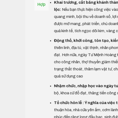
Khai trương, cắt băng khánh thàn
Hợp
lộc:
Nếu bạn thực hiện công việc vào
quang minh, bội thu về doanh số, lợi
được mở mang, phát triển, chủ doanh 
quả kinh tế, tích ngọc dôi kim, vàng
Động thổ, khởi công, tôn tạo, kiến
thiên linh, địa tú, vật thịnh, nhân p
đạt. Hơn nữa, ngày Tư Mệnh Hoàng Đ
cho công nhân, thợ thuyền giảm thiểu 
trạng thất thoát, thâm lạm vật tư, ch
quả sử dụng cao
Nhậm chức, nhập học vào ngày tư
bộ, khoa cử đỗ đạt, thăng tiến công
Tổ chức hôn lễ : Ý nghĩa của việc
thuận hòa, nhà cửa yên ấm, cơm lành
phúc đến răng long đầu bạc, sinh được