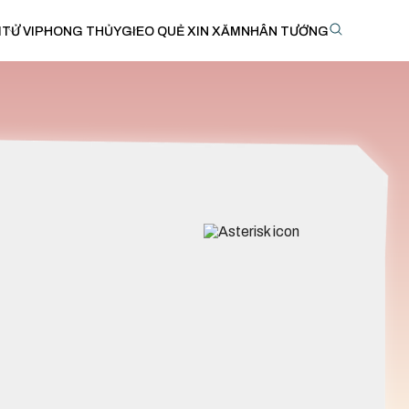
I
TỬ VI
PHONG THỦY
GIEO QUẺ XIN XĂM
NHÂN TƯỚNG