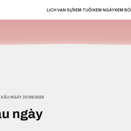
LỊCH VẠN SỰ
XEM TUỔI
XEM NGÀY
XEM BÓ
XẤU NGÀY 23/09/2026
ấu ngày