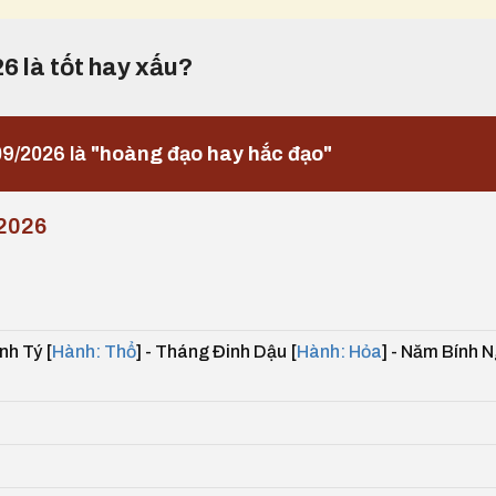
26 là tốt hay xấu?
9/2026 là
"hoàng đạo hay hắc đạo"
2026
h Tý [
Hành: Thổ
] - Tháng Đinh Dậu [
Hành: Hỏa
] - Năm Bính 