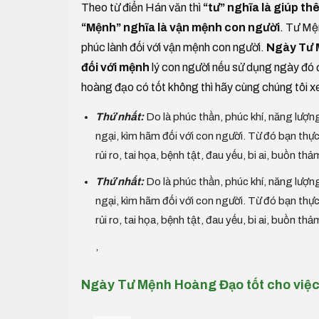
Theo từ điển Hán văn thì
“tư” nghĩa là giúp thê
“Mệnh” nghĩa là vận mệnh con người
. Tư Mện
phúc lành đối với vận mệnh con người.
Ngày Tư M
đối với mệnh
lý con người nếu sử dụng ngày đó 
hoàng đạo có tốt không thì hãy cùng chúng tôi x
Thứ nhất:
Do là phúc thần, phúc khí, năng lượng
ngại, kìm hãm đối với con người. Từ đó bạn th
rủi ro, tai họa, bệnh tật, đau yếu, bi ai, buồn thả
Thứ nhất:
Do là phúc thần, phúc khí, năng lượng
ngại, kìm hãm đối với con người. Từ đó bạn th
rủi ro, tai họa, bệnh tật, đau yếu, bi ai, buồn thả
,
Ngày Tư Mệnh Hoàng Đạo tốt cho việ