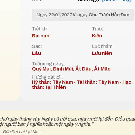
Ngày 22/01/2027 là ngày
Chu Tước Hắc Đạo
Tiết khí:
Trực:
Đại hàn
Kiến
Sao:
Lục nhâm:
Lâu
Lưu niên
Tuổi xung ngày:
Quý Mùi, Đinh Mùi, Ất Dâu, Ất Mão
Hướng cát lợi:
Hỷ thần: Tây Nam - Tài thần: Tây Nam - Hạc
thần: tại Thiên
như ngày tháng vậy. Ngày cũ trôi qua, ngày mới lại đến. Điều qua
ột ngườI bạn ý nghĩa hoặc một ngày ý nghĩa.”
– Đức Đạt Lai Lạt Ma –