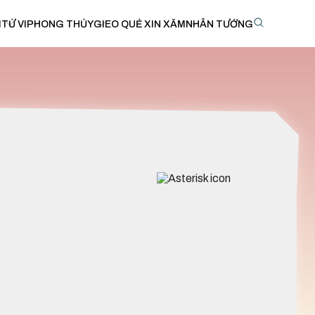
I
TỬ VI
PHONG THỦY
GIEO QUẺ XIN XĂM
NHÂN TƯỚNG