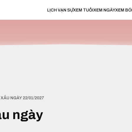
LỊCH VẠN SỰ
XEM TUỔI
XEM NGÀY
XEM BÓ
XẤU NGÀY 22/01/2027
ấu ngày