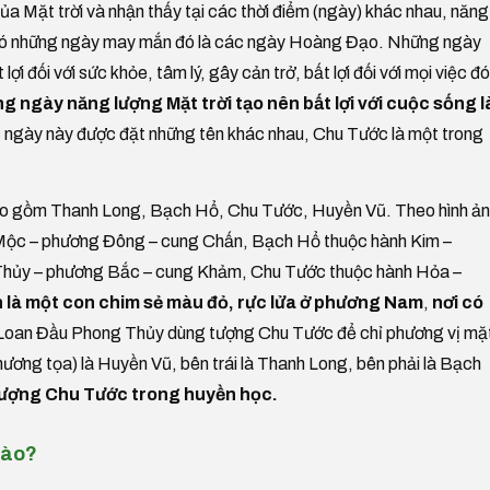
ủa Mặt trời và nhận thấy tại các thời điểm (ngày) khác nhau, năng
u, có những ngày may mắn đó là các ngày Hoàng Đạo. Những ngày
lợi đối với sức khỏe, tâm lý, gây cản trở, bất lợi đối với mọi việc đó
g ngày năng lượng Mặt trời tạo nên bất lợi với cuộc sống l
c ngày này được đặt những tên khác nhau, Chu Tước là một trong
o gồm Thanh Long, Bạch Hổ, Chu Tước, Huyền Vũ. Theo hình ả
h Mộc – phương Đông – cung Chấn, Bạch Hổ thuộc hành Kim –
Thủy – phương Bắc – cung Khảm, Chu Tước thuộc hành Hỏa –
 là một con chim sẻ màu đỏ, rực lửa ở phương Nam
,
nơi có
 Loan Đầu Phong Thủy dùng tượng Chu Tước để chỉ phương vị mặ
phương tọa) là Huyền Vũ, bên trái là Thanh Long, bên phải là Bạch
 tượng Chu Tước trong huyền học.
nào?