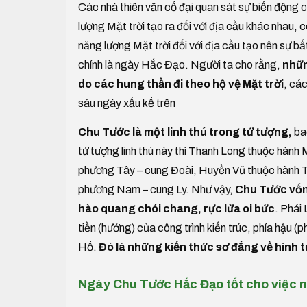
Các nhà thiên văn cổ đại quan sát sự biến động c
lượng Mặt trời tạo ra đối với địa cầu khác nha
năng lượng Mặt trời đối với địa cầu tạo nên sự bất 
chính là ngày Hắc Đạo. Người ta cho rằng,
nhữn
do các hung thần đi theo hộ vệ Mặt trời
, cá
sáu ngày xấu kể trên
Chu Tước là một linh thú trong tứ tượng,
ba
tứ tượng linh thú này thì Thanh Long thuộc hàn
phương Tây – cung Đoài, Huyền Vũ thuộc hành 
phương Nam – cung Ly. Như vậy,
Chu Tước vốn
hào quang chói chang, rực lửa oi bức
. Phái
tiền (hướng) của công trình kiến trúc, phía hậu (
Hổ.
Đó là những kiến thức sơ đẳng về hình
Ngày Chu Tước Hắc Đạo tốt cho việc 