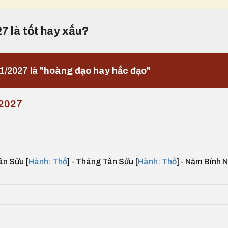
27 là tốt hay xấu?
1/2027 là
"hoàng đạo hay hắc đạo"
2027
ân Sửu [
Hành: Thổ
] - Tháng Tân Sửu [
Hành: Thổ
] - Năm Bính 