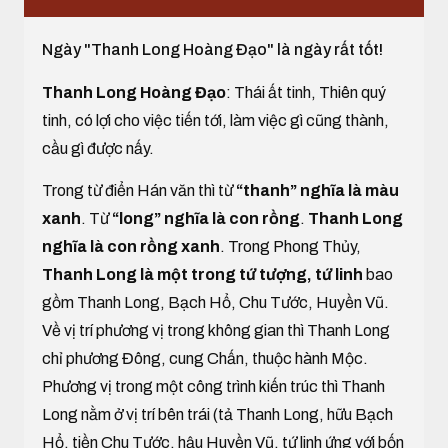
Ngày "Thanh Long Hoàng Đạo" là ngày rất tốt!
Thanh Long Hoàng Đạo
: Thái ất tinh, Thiên quý
tinh, có lợi cho việc tiến tới, làm việc gì cũng thành,
cầu gì được nấy.
Trong từ điển Hán văn thì từ
“thanh” nghĩa là màu
xanh
. Từ
“long” nghĩa là con rồng
.
Thanh Long
nghĩa là con rồng xanh
. Trong Phong Thủy,
Thanh Long là một trong tứ tượng, tứ linh
bao
gồm Thanh Long, Bạch Hổ, Chu Tước, Huyền Vũ.
Về vị trí phương vị trong không gian thì Thanh Long
chỉ phương Đông, cung Chấn, thuộc hành Mộc.
Phương vị trong một công trình kiến trúc thì Thanh
Long nằm ở vị trí bên trái (tả Thanh Long, hữu Bạch
Hổ, tiền Chu Tước, hậu Huyền Vũ, tứ linh ứng với bốn