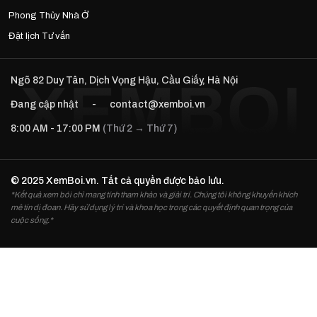
Phong Thủy Nhà Ở
Đặt lịch Tư vấn
Ngõ 82 Duy Tân, Dịch Vọng Hậu, Cầu Giấy, Hà Nội
Đang cập nhật
-
contact@xemboi.vn
8:00 AM - 17:00 PM
(Thứ 2 → Thứ 7)
© 2025 XemBoi.vn. Tất cả quyền được bảo lưu.
*Kết quả xem bói chỉ mang tính tham khảo và giải trí. Chúng tôi không khuyến khích
mê tín dị đoan. Hãy sử dụng lý trí và khoa học trong các quyết định quan trọng của
cuộc sống.*