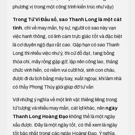
phương vị trong một công trình kiến trúc như vậy)
Trong Tử Vi Đẩu số, sao Thanh Long là một cát
tinh
, chỉ về may mắn, hỷ sự, người có sao này vạn
việc hanh thông, có linh cảm trực giác tốt và đặc biệt
là cơ duyên ngộ đạo rất cao. Gặp hạn có sao Thanh
Long thì nhiều việc như ý, thi cử đỗ đạt, tang bồng
thỏa chí, mây rồng gặp gỡ, lập nên công lao, thăng
chức vinh hiển, có niềm vui cưới hỏi, sinh con cháu,
được đi du lịch bằng máy bay, xuất ngoại, khi làm nhà
có thầy Phong Thủy giỏi giúp đỡ tư vấn
Với những ý nghĩa về một linh vật thiêng liêng trong
tứ tượng và nhiều may mắn, cát lợi khác, nên
ngày
Thanh Long Hoàng Đạo
không thể là một ngày
xấu được. Đây là một ngày tốt, có thể xem là ngày
tốt bậc nhất trong các ngày Hoàng Đạo. Ý nghĩa,