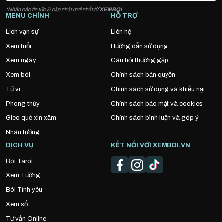
*Nhận các tin tức & cập nhật mới nhất từ
XEMBOI
MENU CHÍNH
HỖ TRỢ
Lịch vạn sự
Liên hệ
Xem tuổi
Hướng dẫn sử dụng
Xem ngày
Câu hỏi thường gặp
Xem bói
Chính sách bản quyền
Tử vi
Chính sách sử dụng và khiếu nại
Phong thủy
Chính sách bảo mật và cookies
Gieo quẻ xin xăm
Chính sách bình luận và góp ý
Nhân tướng
DỊCH VỤ
KẾT NỐI VỚI XEMBOI.VN
Bói Tarot
Xem Tướng
Bói Tình yêu
Xem số
Tư vấn Online