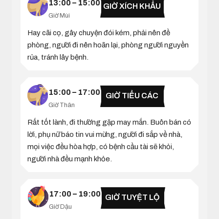
13:00 – 15:00
GIỜ XÍCH KHẨU
Giờ Mùi
Hay cãi cọ, gây chuyện đói kém, phải nên đề
phòng, người đi nên hoãn lại, phòng người nguyền
rủa, tránh lây bệnh.
15:00 – 17:00
GIỜ TIỂU CÁC
Giờ Thân
Rất tốt lành, đi thường gặp may mắn. Buôn bán có
lời, phụ nữ báo tin vui mừng, người đi sắp về nhà,
mọi việc đều hòa hợp, có bệnh cầu tài sẽ khỏi,
người nhà đều mạnh khỏe.
17:00 – 19:00
GIỜ TUYỆT LỘ
Giờ Dậu