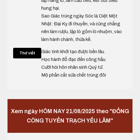
lấp hang lỗ, làm cầu tiêu, kết dứt điều
hung hại.
Sao Giác trúng ngày Sóc là Diệt Một
Nhật: Đại Kỵ đi thuyền, và cũng chẳng
nên làm rượu, lập lò gốm lò nhuộm, vào
làm hành chánh, thừa kế.
Giác tinh khởi tạo được bền lâu.
Thơ viết
Học hành đỗ đạc đến công hầu.
Cưới hỏi hôn nhân sinh Quý tử.
Mộ phần cất sửa chết trùng đôi
Xem ngày HÔM NAY 21/08/2025 theo "ĐỔNG
CÔNG TUYỂN TRẠCH YẾU LÃM"