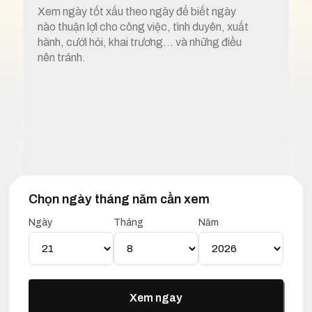
Xem ngày tốt xấu theo ngày để biết ngày
nào thuận lợi cho công việc, tình duyên, xuất
hành, cưới hỏi, khai trương… và những điều
nên tránh.
Chọn ngày tháng năm cần xem
1. Xem ngày tốt xấu 21 tháng 8 năm 2025
Ngày
Tháng
Năm
Lịch Vạn Niên 21 Tháng 08
Năm 2025
Xem ngay