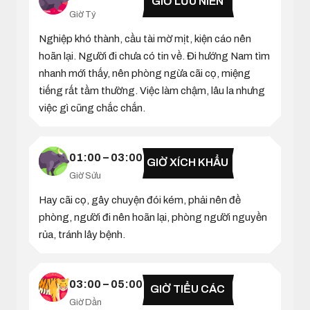
GIỜ LƯU NIÊN
Giờ Tý
Nghiệp khó thành, cầu tài mờ mịt, kiện cáo nên
hoãn lại. Người đi chưa có tin về. Đi hướng Nam tìm
nhanh mới thấy, nên phòng ngừa cãi cọ, miệng
tiếng rất tầm thường. Việc làm chậm, lâu la nhưng
việc gì cũng chắc chắn.
01:00 – 03:00
GIỜ XÍCH KHẨU
Giờ Sửu
Hay cãi cọ, gây chuyện đói kém, phải nên đề
phòng, người đi nên hoãn lại, phòng người nguyền
rủa, tránh lây bệnh.
03:00 – 05:00
GIỜ TIỂU CÁC
Giờ Dần