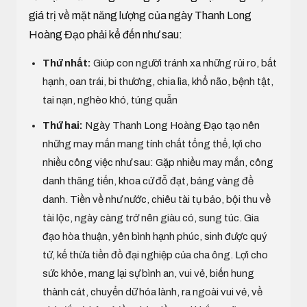
giá trị về mặt năng lượng của ngày Thanh Long
Hoàng Đạo phải kể đến như sau:
Thứ nhất:
Giúp con người tránh xa những rủi ro, bất
hạnh, oan trái, bi thương, chia lìa, khổ não, bệnh tật,
tai nạn, nghèo khó, túng quẫn
Thứ hai:
Ngày Thanh Long Hoàng Đạo tạo nên
những may mắn mang tính chất tổng thể, lợi cho
nhiều công việc như sau: Gặp nhiều may mắn, công
danh thăng tiến, khoa cử đỗ đạt, bảng vàng đề
danh. Tiền về như nước, chiêu tài tụ bảo, bội thu về
tài lộc, ngày càng trở nên giàu có, sung túc. Gia
đạo hòa thuận, yên bình hạnh phúc, sinh được quý
tử, kế thừa tiền đồ đại nghiệp của cha ông. Lợi cho
sức khỏe, mang lại sự bình an, vui vẻ, biến hung
thành cát, chuyển dữ hóa lành, ra ngoài vui vẻ, về