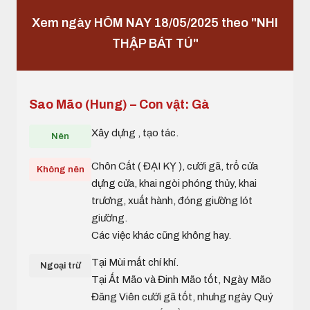
Xem ngày HÔM NAY 18/05/2025 theo "NHI
THẬP BÁT TÚ"
Sao Mão (Hung) – Con vật: Gà
Xây dựng , tạo tác.
Nên
Chôn Cất ( ĐẠI KỴ ), cưới gã, trổ cửa
Không nên
dựng cửa, khai ngòi phóng thủy, khai
trương, xuất hành, đóng giường lót
giường.
Các việc khác cũng không hay.
Tại Mùi mất chí khí.
Ngoại trừ
Tại Ất Mão và Đinh Mão tốt, Ngày Mão
Đăng Viên cưới gã tốt, nhưng ngày Quý