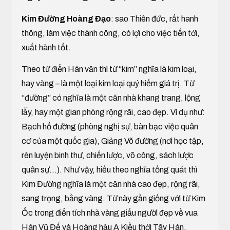
Kim Đường Hoàng Đạo
: sao Thiên đức, rất hanh
thông, làm việc thành công, có lợi cho việc tiến tới,
xuất hành tốt.
Theo từ điển Hán văn thì từ “kim” nghĩa là kim loại,
hay vàng – là một loại kim loại quý hiếm giá trị. Từ
“đường” có nghĩa là một căn nhà khang trang, lộng
lẫy, hay một gian phòng rộng rãi, cao đẹp. Ví dụ như:
Bạch hổ đường (phòng nghị sự, bàn bạc việc quân
cơ của một quốc gia), Giảng Võ đường (nơi học tập,
rèn luyện binh thư, chiến lược, võ công, sách lược
quân sự...). Như vậy, hiểu theo nghĩa tổng quát thì
Kim Đường nghĩa là một căn nhà cao đẹp, rộng rãi,
sang trọng, bằng vàng. Từ này gần giống với từ Kim
Ốc trong điển tích nhà vàng giấu người đẹp về vua
Hán Vũ Đế và Hoàng hậu A Kiều thời Tây Hán.