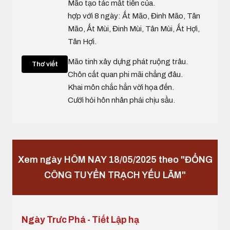
Mão tạo tác mất tiền của.
hợp với 8 ngày: Ất Mão, Đinh Mão, Tân
Mão, Ất Mùi, Đinh Mùi, Tân Mùi, Ất Hợi,
Tân Hợi.
Mão tinh xây dựng phát ruộng trâu.
Thơ viết
Chôn cất quan phi mãi chẳng đâu.
Khai môn chắc hẳn vời họa đến.
Cưới hỏi hôn nhân phải chịu sầu.
Xem ngày HÔM NAY 18/05/2025 theo "ĐỔNG
CÔNG TUYỂN TRẠCH YẾU LÃM"
Ngày Trưc Phá - Tiết Lập hạ