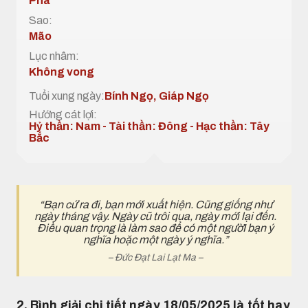
Phá
Sao:
Mão
Lục nhâm:
Không vong
Tuổi xung ngày:
Bính Ngọ, Giáp Ngọ
Hướng cát lợi:
Hỷ thần: Nam - Tài thần: Đông - Hạc thần: Tây
Bắc
“Bạn cứ ra đi, bạn mới xuất hiện. Cũng giống như
ngày tháng vậy. Ngày cũ trôi qua, ngày mới lại đến.
Điều quan trọng là làm sao để có một ngườI bạn ý
nghĩa hoặc một ngày ý nghĩa.”
– Đức Đạt Lai Lạt Ma –
2. Bình giải chi tiết ngày 18/05/2025 là tốt hay