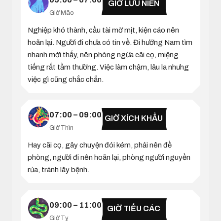
GIỜ LƯU NIÊN
Giờ Mão
Nghiệp khó thành, cầu tài mờ mịt, kiện cáo nên
hoãn lại. Người đi chưa có tin về. Đi hướng Nam tìm
nhanh mới thấy, nên phòng ngừa cãi cọ, miệng
tiếng rất tầm thường. Việc làm chậm, lâu la nhưng
việc gì cũng chắc chắn.
07:00 – 09:00
GIỜ XÍCH KHẨU
Giờ Thìn
Hay cãi cọ, gây chuyện đói kém, phải nên đề
phòng, người đi nên hoãn lại, phòng người nguyền
rủa, tránh lây bệnh.
09:00 – 11:00
GIỜ TIỂU CÁC
Giờ Tỵ