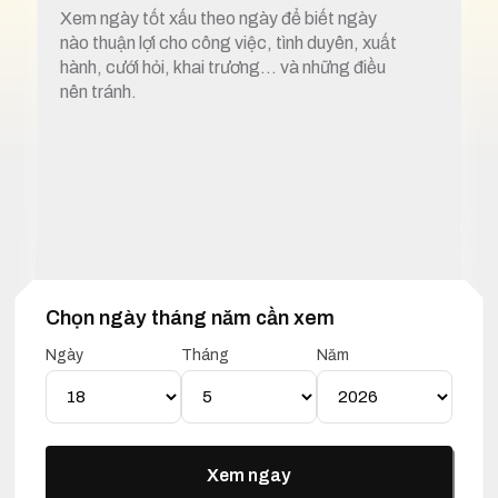
Xem ngày tốt xấu theo ngày để biết ngày
nào thuận lợi cho công việc, tình duyên, xuất
hành, cưới hỏi, khai trương… và những điều
nên tránh.
Chọn ngày tháng năm cần xem
1. Xem ngày tốt xấu 18 tháng 5 năm 2025
Ngày
Tháng
Năm
Lịch Vạn Niên 18 Tháng 05
Năm 2025
Xem ngay