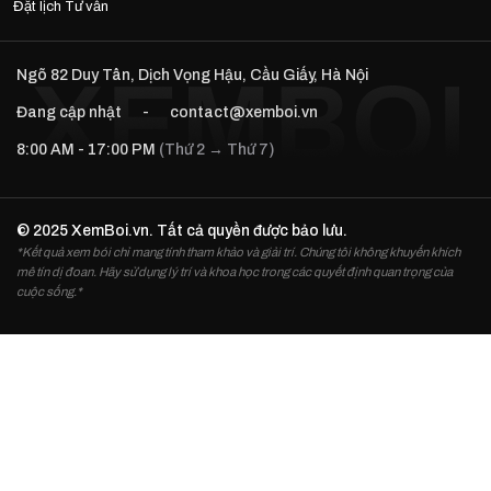
Đặt lịch Tư vấn
Ngõ 82 Duy Tân, Dịch Vọng Hậu, Cầu Giấy, Hà Nội
Đang cập nhật
-
contact@xemboi.vn
8:00 AM - 17:00 PM
(Thứ 2 → Thứ 7)
© 2025 XemBoi.vn. Tất cả quyền được bảo lưu.
*Kết quả xem bói chỉ mang tính tham khảo và giải trí. Chúng tôi không khuyến khích
mê tín dị đoan. Hãy sử dụng lý trí và khoa học trong các quyết định quan trọng của
cuộc sống.*