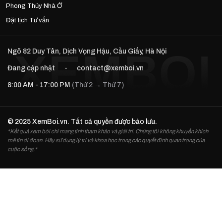
Phong Thủy Nhà Ở
Đặt lịch Tư vấn
Ngõ 82 Duy Tân, Dịch Vọng Hậu, Cầu Giấy, Hà Nội
Đang cập nhật
-
contact@xemboi.vn
8:00 AM - 17:00 PM
(Thứ 2 → Thứ 7)
© 2025 XemBoi.vn. Tất cả quyền được bảo lưu.
*Kết quả xem bói chỉ mang tính tham khảo và giải trí. Chúng tôi không khuyến khích
mê tín dị đoan. Hãy sử dụng lý trí và khoa học trong các quyết định quan trọng của
cuộc sống.*