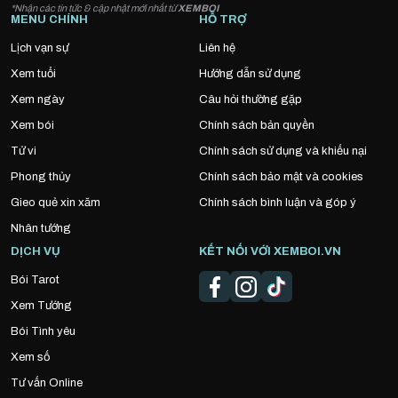
*Nhận các tin tức & cập nhật mới nhất từ
XEMBOI
MENU CHÍNH
HỖ TRỢ
Lịch vạn sự
Liên hệ
Xem tuổi
Hướng dẫn sử dụng
Xem ngày
Câu hỏi thường gặp
Xem bói
Chính sách bản quyền
Tử vi
Chính sách sử dụng và khiếu nại
Phong thủy
Chính sách bảo mật và cookies
Gieo quẻ xin xăm
Chính sách bình luận và góp ý
Nhân tướng
DỊCH VỤ
KẾT NỐI VỚI XEMBOI.VN
Bói Tarot
Xem Tướng
Bói Tình yêu
Xem số
Tư vấn Online