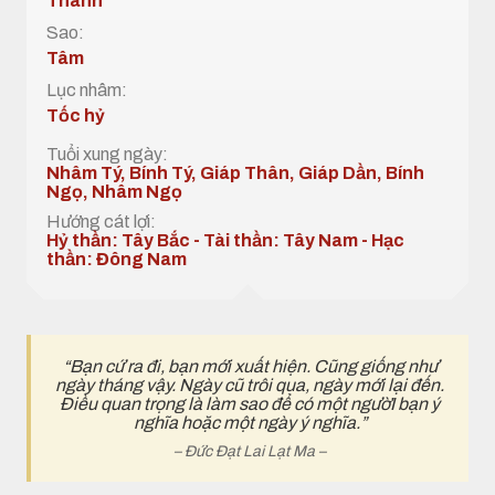
Thành
Sao:
Tâm
Lục nhâm:
Tốc hỷ
Tuổi xung ngày:
Nhâm Tý, Bính Tý, Giáp Thân, Giáp Dần, Bính
Ngọ, Nhâm Ngọ
Hướng cát lợi:
Hỷ thần: Tây Bắc - Tài thần: Tây Nam - Hạc
thần: Đông Nam
“Bạn cứ ra đi, bạn mới xuất hiện. Cũng giống như
ngày tháng vậy. Ngày cũ trôi qua, ngày mới lại đến.
Điều quan trọng là làm sao để có một ngườI bạn ý
nghĩa hoặc một ngày ý nghĩa.”
– Đức Đạt Lai Lạt Ma –