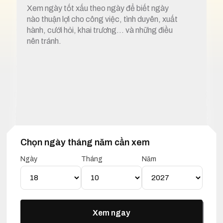
Xem ngày tốt xấu theo ngày để biết ngày
nào thuận lợi cho công việc, tình duyên, xuất
hành, cưới hỏi, khai trương… và những điều
nên tránh.
Chọn ngày tháng năm cần xem
1. Xem ngày tốt xấu 18 tháng 10 năm 2027
Ngày
Tháng
Năm
Lịch Vạn Niên 18 Tháng 10
Năm 2027
Xem ngay