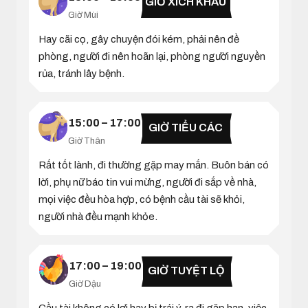
GIỜ XÍCH KHẨU
Giờ Mùi
Hay cãi cọ, gây chuyện đói kém, phải nên đề
phòng, người đi nên hoãn lại, phòng người nguyền
rủa, tránh lây bệnh.
15:00 – 17:00
GIỜ TIỂU CÁC
Giờ Thân
Rất tốt lành, đi thường gặp may mắn. Buôn bán có
lời, phụ nữ báo tin vui mừng, người đi sắp về nhà,
mọi việc đều hòa hợp, có bệnh cầu tài sẽ khỏi,
người nhà đều mạnh khỏe.
17:00 – 19:00
GIỜ TUYỆT LỘ
Giờ Dậu