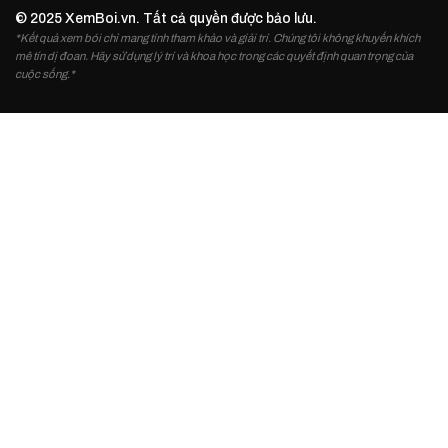
© 2025 XemBoi.vn. Tất cả quyền được bảo lưu.
*Kết quả xem bói chỉ mang tính tham khảo và giải trí. Chúng tôi không khuyến khích
mê tín dị đoan. Hãy sử dụng lý trí và khoa học trong các quyết định quan trọng của
cuộc sống.*