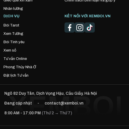
Gieo quẻ xin xăm
Chính sách bình luận và góp ý
Nhân tướng
DỊCH VỤ
KẾT NỐI VỚI XEMBOI.VN
Bói Tarot
Xem Tướng
Bói Tình yêu
Xem số
Tư vấn Online
Phong Thủy Nhà Ở
Đặt lịch Tư vấn
Ngõ 82 Duy Tân, Dịch Vọng Hậu, Cầu Giấy, Hà Nội
Đang cập nhật
-
contact@xemboi.vn
8:00 AM - 17:00 PM
(Thứ 2 → Thứ 7)