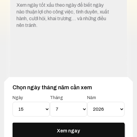
Xem ngày tốt xấu theo ngày để biết ngày
nào thuận lợi cho công việc, tình duyên, xuất
hành, cưới hỏi, khai trương… và những điều
nên tránh.
Chọn ngày tháng năm cần xem
1. Xem ngày tốt xấu 15 tháng 7 năm 2026
Ngày
Tháng
Năm
Lịch Vạn Niên 15 Tháng 07
Năm 2026
Xem ngay