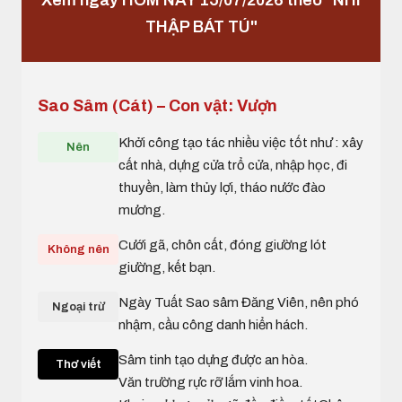
Xem ngày HÔM NAY 15/07/2026 theo "NHI
THẬP BÁT TÚ"
Sao Sâm (Cát) – Con vật: Vượn
Khởi công tạo tác nhiều việc tốt như : xây
Nên
cất nhà, dựng cửa trổ cửa, nhập học, đi
thuyền, làm thủy lợi, tháo nước đào
mương.
Cưới gã, chôn cất, đóng giường lót
Không nên
giường, kết bạn.
Ngày Tuất Sao sâm Đăng Viên, nên phó
Ngoại trừ
nhậm, cầu công danh hiển hách.
Sâm tinh tạo dựng được an hòa.
Thơ viết
Văn trường rực rỡ lắm vinh hoa.