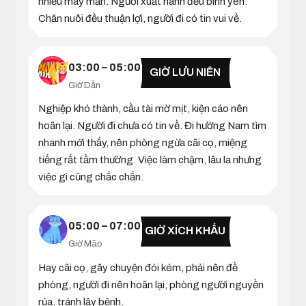
nhiều may mắn. Người xuất hành đều bình yên.
Chăn nuôi đều thuận lợi, người đi có tin vui về.
03:00 – 05:00
GIỜ LƯU NIÊN
Giờ Dần
Nghiệp khó thành, cầu tài mờ mịt, kiện cáo nên
hoãn lại. Người đi chưa có tin về. Đi hướng Nam tìm
nhanh mới thấy, nên phòng ngừa cãi cọ, miệng
tiếng rất tầm thường. Việc làm chậm, lâu la nhưng
việc gì cũng chắc chắn.
05:00 – 07:00
GIỜ XÍCH KHẨU
Giờ Mão
Hay cãi cọ, gây chuyện đói kém, phải nên đề
phòng, người đi nên hoãn lại, phòng người nguyền
rủa, tránh lây bệnh.