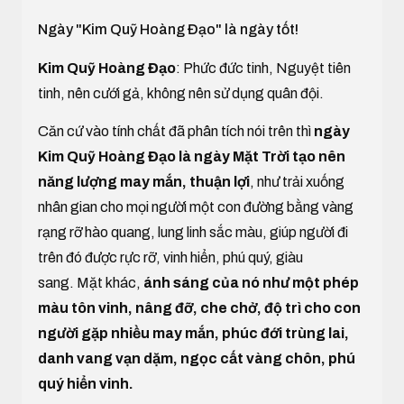
Ngày "Kim Quỹ Hoàng Đạo" là ngày tốt!
Kim Quỹ Hoàng Đạo
: Phức đức tinh, Nguyệt tiên
tinh, nên cưới gả, không nên sử dụng quân đội.
Căn cứ vào tính chất đã phân tích nói trên thì
ngày
Kim Quỹ Hoàng Đạo là ngày Mặt Trời tạo nên
năng lượng may mắn, thuận lợi
, như trải xuống
nhân gian cho mọi người một con đường bằng vàng
rạng rỡ hào quang, lung linh sắc màu, giúp người đi
trên đó được rực rỡ, vinh hiển, phú quý, giàu
sang. Mặt khác,
ánh sáng của nó như một phép
màu tôn vinh, nâng đỡ, che chở, độ trì cho con
người gặp nhiều may mắn, phúc đới trùng lai,
danh vang vạn dặm, ngọc cất vàng chôn, phú
quý hiển vinh.