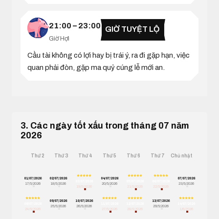
21:00 – 23:00
GIỜ TUYỆT LỘ
Giờ Hợi
Cầu tài không có lợi hay bị trái ý, ra đi gặp hạn, việc
quan phải đòn, gặp ma quỷ cúng lễ mới an.
3. Các ngày tốt xấu trong tháng 07 năm
2026
Thứ 2
Thứ 3
Thứ 4
Thứ 5
Thứ 6
Thứ 7
Chủ nhật
01/07/2026
02/07/2026
04/07/2026
07/07/2026
03/07/2026
05/07/2026
06/07/2026
17/5/2026
18/5/2026
20/5/2026
23/5/2026
19/5/2026
21/5/2026
22/5/2026
09/07/2026
10/07/2026
13/07/2026
08/07/2026
11/07/2026
12/07/2026
14/07/2026
25/5/2026
26/5/2026
29/5/2026
24/5/2026
27/5/2026
28/5/2026
1/6/2026