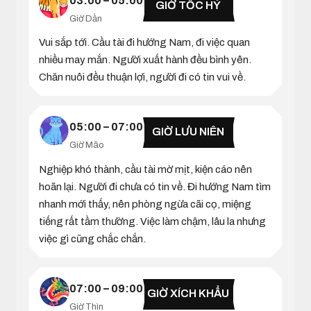
03:00 – 05:00
GIỜ TỐC HỶ
Giờ Dần
Vui sắp tới. Cầu tài đi hướng Nam, đi việc quan
nhiều may mắn. Người xuất hành đều bình yên.
Chăn nuôi đều thuận lợi, người đi có tin vui về.
05:00 – 07:00
GIỜ LƯU NIÊN
Giờ Mão
Nghiệp khó thành, cầu tài mờ mịt, kiện cáo nên
hoãn lại. Người đi chưa có tin về. Đi hướng Nam tìm
nhanh mới thấy, nên phòng ngừa cãi cọ, miệng
tiếng rất tầm thường. Việc làm chậm, lâu la nhưng
việc gì cũng chắc chắn.
07:00 – 09:00
GIỜ XÍCH KHẨU
Giờ Thìn