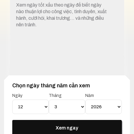
Xem ngày tốt xấu theo ngày để biết ngày
nào thuận lợi cho công việc, tình duyên, xuất
hành, cưới hỏi, khai trương… và những điều
nên tránh.
Chọn ngày tháng năm cần xem
1. Xem ngày tốt xấu 12 tháng 3 năm 2026
Ngày
Tháng
Năm
Lịch Vạn Niên 12 Tháng 03
Năm 2026
Xem ngay