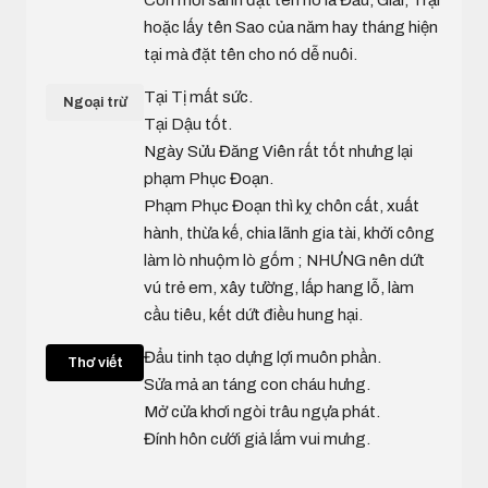
Con mới sanh đặt tên nó là Đẩu, Giải, Trại
hoặc lấy tên Sao của năm hay tháng hiện
tại mà đặt tên cho nó dễ nuôi.
Tại Tị mất sức.
Ngoại trừ
Tại Dậu tốt.
Ngày Sửu Đăng Viên rất tốt nhưng lại
phạm Phục Đoạn.
Phạm Phục Đoạn thì kỵ chôn cất, xuất
hành, thừa kế, chia lãnh gia tài, khởi công
làm lò nhuộm lò gốm ; NHƯNG nên dứt
vú trẻ em, xây tường, lấp hang lỗ, làm
cầu tiêu, kết dứt điều hung hại.
Đẩu tinh tạo dựng lợi muôn phần.
Thơ viết
Sửa mả an táng con cháu hưng.
Mở cửa khơi ngòi trâu ngựa phát.
Đính hôn cưới giả lắm vui mưng.