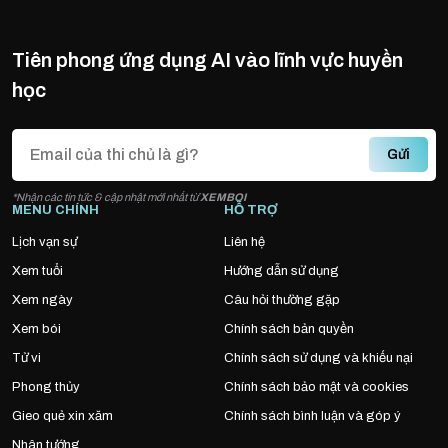
Tiên phong ứng dụng AI vào lĩnh vực huyền
học
Gửi
*Nhận các tin tức & cập nhật mới nhất từ
XEMBOI
MENU CHÍNH
HỖ TRỢ
Lịch vạn sự
Liên hệ
Xem tuổi
Hướng dẫn sử dụng
Xem ngày
Câu hỏi thường gặp
Xem bói
Chính sách bản quyền
Tử vi
Chính sách sử dụng và khiếu nại
Phong thủy
Chính sách bảo mật và cookies
Gieo quẻ xin xăm
Chính sách bình luận và góp ý
Nhân tướng