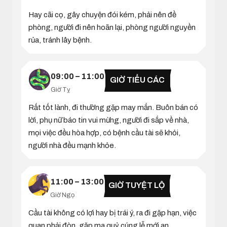
Hay cãi cọ, gây chuyện đói kém, phải nên đề
phòng, người đi nên hoãn lại, phòng người nguyền
rủa, tránh lây bệnh.
09:00 – 11:00
GIỜ TIỂU CÁC
Giờ Tỵ
Rất tốt lành, đi thường gặp may mắn. Buôn bán có
lời, phụ nữ báo tin vui mừng, người đi sắp về nhà,
mọi việc đều hòa hợp, có bệnh cầu tài sẽ khỏi,
người nhà đều mạnh khỏe.
11:00 – 13:00
GIỜ TUYỆT LỘ
Giờ Ngọ
Cầu tài không có lợi hay bị trái ý, ra đi gặp hạn, việc
quan phải đòn, gặp ma quỷ cúng lễ mới an.