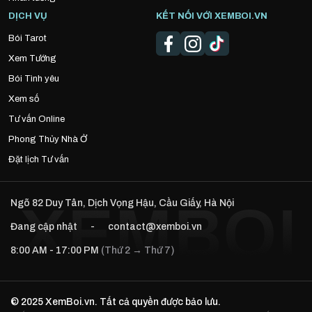
DỊCH VỤ
KẾT NỐI VỚI XEMBOI.VN
Bói Tarot
Xem Tướng
Bói Tình yêu
Xem số
Tư vấn Online
Phong Thủy Nhà Ở
Đặt lịch Tư vấn
Ngõ 82 Duy Tân, Dịch Vọng Hậu, Cầu Giấy, Hà Nội
Đang cập nhật
-
contact@xemboi.vn
8:00 AM - 17:00 PM
(Thứ 2 → Thứ 7)
© 2025 XemBoi.vn. Tất cả quyền được bảo lưu.