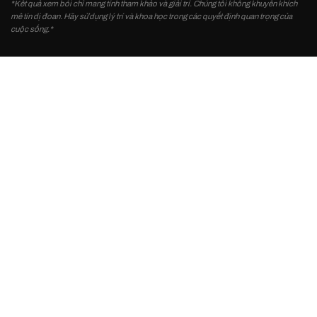
*Kết quả xem bói chỉ mang tính tham khảo và giải trí. Chúng tôi không khuyến khích
mê tín dị đoan. Hãy sử dụng lý trí và khoa học trong các quyết định quan trọng của
cuộc sống.*