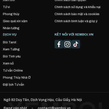
Xem bói
Chính sách bản quyền
Tử vi
Chính sách sử dụng và khiếu nại
Phong thủy
Chính sách bảo mật và cookies
Gieo quẻ xin xăm
Chính sách bình luận và góp ý
Nhân tướng
DỊCH VỤ
KẾT NỐI VỚI XEMBOI.VN
Bói Tarot
Xem Tướng
Bói Tình yêu
Xem số
Tư vấn Online
Phong Thủy Nhà Ở
Đặt lịch Tư vấn
Ngõ 82 Duy Tân, Dịch Vọng Hậu, Cầu Giấy, Hà Nội
Đang cập nhật
-
contact@xemboi.vn