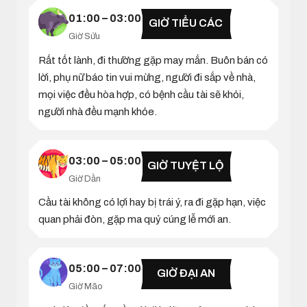
01:00 – 03:00
GIỜ TIỂU CÁC
Giờ Sửu
Rất tốt lành, đi thường gặp may mắn. Buôn bán có
lời, phụ nữ báo tin vui mừng, người đi sắp về nhà,
mọi việc đều hòa hợp, có bệnh cầu tài sẽ khỏi,
người nhà đều mạnh khỏe.
03:00 – 05:00
GIỜ TUYỆT LỘ
Giờ Dần
Cầu tài không có lợi hay bị trái ý, ra đi gặp hạn, việc
quan phải đòn, gặp ma quỷ cúng lễ mới an.
05:00 – 07:00
GIỜ ĐẠI AN
Giờ Mão