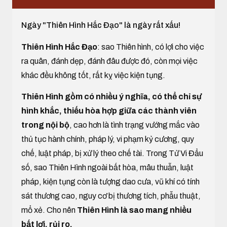
Ngày "Thiên Hình Hắc Đạo" là ngày rất xấu!
Thiên Hình Hắc Đạo
: sao Thiên hình, có lợi cho việc
ra quân, đánh dẹp, đánh đâu được đó, còn mọi việc
khác đều không tốt, rất kỵ việc kiện tụng.
Thiên Hình gồm có nhiều ý nghĩa, có thể chỉ sự
hình khắc, thiếu hòa hợp giữa các thành viên
trong nội bộ
, cao hơn là tình trạng vướng mắc vào
thủ tục hành chính, pháp lý, vi phạm kỷ cương, quy
chế, luật pháp, bị xử lý theo chế tài. Trong Tử Vi Đẩu
số, sao Thiên Hình ngoài bất hòa, mâu thuẫn, luật
pháp, kiện tụng còn là tượng dao cưa, vũ khí có tính
sát thương cao, nguy cơ bị thương tích, phẫu thuật,
mổ xẻ. Cho nên
Thiên Hình là sao mang nhiều
bất lợi, rủi ro.