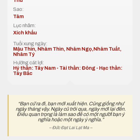
Thu
Sao:
Tâm
Lục nhâm:
Xích khẩu
Tuổi xung ngày:
Mậu Thìn, Nhâm Thìn, Nhâm Ngọ,Nhâm Tuất,
Nhâm Tý
Hướng cát lợi:
Hỷ thần: Tây Nam - Tài thần: Đông - Hạc thần:
Tây Bắc
“Bạn cứ ra đi, bạn mới xuất hiện. Cũng giống như
ngày tháng vậy. Ngày cũ trôi qua, ngày mới lại đến.
Điều quan trọng là làm sao để có một ngườI bạn ý
nghĩa hoặc một ngày ý nghĩa.”
– Đức Đạt Lai Lạt Ma –