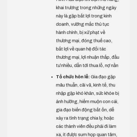
khai trương trong những ngày
này là gặp bất lợi trong kinh
doanh, vướng mắc thủ tục
hành chính, bị xử phạt về
thương mại, đóng thuế cao,
bất lợi về quan hệ đối tác
thương mại, lợi nhuận thấp, đầu
tư nhiều, dẫn tới thua lỗ, nợ nần
Tổ chức hôn lễ:
Gia đạo gặp
mâu thuẫn, cãi vã, kinh tế, thu
nhập gặp khó khăn, sức khỏe bị
ảnh hưởng, hiếm muộn con cái,
gia đạo biến động bất ổn, dễ
xảy ra tình trạng chia ly, hoặc
các thành viên đều phải đi làm
xa, ít được sum họp quan tâm,