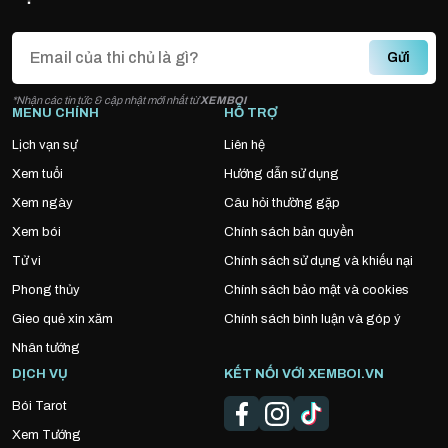
Gửi
*Nhận các tin tức & cập nhật mới nhất từ
XEMBOI
MENU CHÍNH
HỖ TRỢ
Lịch vạn sự
Liên hệ
Xem tuổi
Hướng dẫn sử dụng
Xem ngày
Câu hỏi thường gặp
Xem bói
Chính sách bản quyền
Tử vi
Chính sách sử dụng và khiếu nại
Phong thủy
Chính sách bảo mật và cookies
Gieo quẻ xin xăm
Chính sách bình luận và góp ý
Nhân tướng
DỊCH VỤ
KẾT NỐI VỚI XEMBOI.VN
Bói Tarot
Xem Tướng