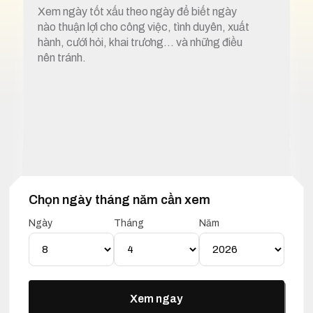
Xem ngày tốt xấu theo ngày để biết ngày
nào thuận lợi cho công việc, tình duyên, xuất
hành, cưới hỏi, khai trương… và những điều
nên tránh.
Chọn ngày tháng năm cần xem
1. Xem ngày tốt xấu 8 tháng 4 năm 2026
Ngày
Tháng
Năm
Lịch Vạn Niên 08 Tháng 04
Năm 2026
Xem ngay