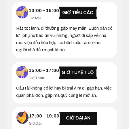
13:00 – 15:00
GIỜ TIỂU CÁC
Giờ Mùi
Rất tốt lành, đi thường gặp may mắn. Buôn bán có
lời, phụ nữ báo tin vui mừng, người đi sắp về nhà,
mọi việc đều hòa hợp, có bệnh cầu tài sẽ khỏi,
người nhà đều mạnh khỏe.
15:00 – 17:00
GIỜ TUYỆT LỘ
Giờ Thân
Cầu tài không có lợi hay bị trái ý, ra đi gặp hạn, việc
quan phải đòn, gặp ma quỷ cúng lễ mới an.
17:00 – 19:00
GIỜ ĐẠI AN
Giờ Dậu