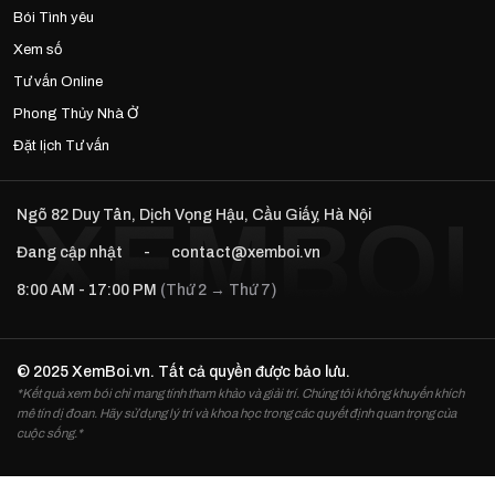
Bói Tình yêu
Xem số
Tư vấn Online
Phong Thủy Nhà Ở
Đặt lịch Tư vấn
Ngõ 82 Duy Tân, Dịch Vọng Hậu, Cầu Giấy, Hà Nội
Đang cập nhật
-
contact@xemboi.vn
8:00 AM - 17:00 PM
(Thứ 2 → Thứ 7)
© 2025 XemBoi.vn. Tất cả quyền được bảo lưu.
*Kết quả xem bói chỉ mang tính tham khảo và giải trí. Chúng tôi không khuyến khích
mê tín dị đoan. Hãy sử dụng lý trí và khoa học trong các quyết định quan trọng của
cuộc sống.*