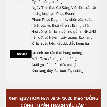
Tý có thể tạm dùng.
Ngày Thìn Sao Cơ Đăng Viên lẽ ra rất tốt
nhưng lại phạm Phục Đoạn.
Phạm Phục Đoạn thì kỵ chôn cất, xuất
hành, các vụ thừa kế, chia lãnh gia tài,
khởi công làm lò nhuộm lò gốm ; NHƯNG
nên dứt vú trẻ em, xây tường, lấp hang
lỗ, làm cầu tiêu, kết dứt điều hung hại.
Cơ tinh tạo tác thật hùng cường.
Thơ viết
Mở cửa ra vào đại Cát xương.
Cưới gả cất chôn, đều cát lợi.
Kho tàng đầy lúa, bạc đầy nương.
Xem ngày HÔM NAY 08/04/2026 theo "ĐỔNG
CÔNG TUYỂN TRẠCH YẾU LÃM"