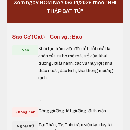
Xem ngày HÔM NAY 08/04/2026 theo "NHI
THẬP BÁT TÚ"
Sao Cơ (Cát) – Con vật: Báo
Khởi tạo trăm việc đều tốt, tốt nhất là
Nên
chôn cất, tu bổ mồ mã, trổ cửa, khai
trương, xuất hành, các vụ thủy lợi ( như
tháo nước, đào kinh, khai thông mương
rảnh.
.
.
).
Đóng giường, lót giường, đi thuyền.
Không nên
Tại Thân, Tý, Thìn trăm việc kỵ, duy tại
Ngoại trừ